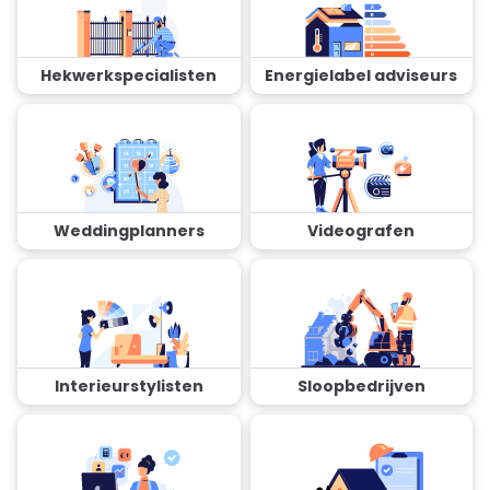
Hekwerkspecialisten
Energielabel adviseurs
Weddingplanners
Videografen
Interieurstylisten
Sloopbedrijven