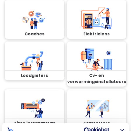
Coaches
Elektriciens
Loodgieters
Cv- en
verwarmingsinstallateurs
Airco installateurs
Glaszetters