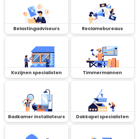
Belastingadviseurs
Reclamebureaus
Kozijnen specialisten
Timmermannen
Badkamer installateurs
Dakkapel specialisten