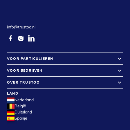
info@trustoo.nl
keyboard_arrow_down
VOOR PARTICULIEREN
keyboard_arrow_down
VOOR BEDRIJVEN
keyboard_arrow_down
OVER TRUSTOO
LAND
Nederland
België
Duitsland
Spanje