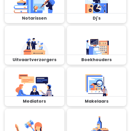
Notarissen
Dj's
Uitvaartverzorgers
Boekhouders
Mediators
Makelaars