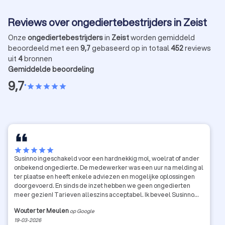
Reviews over ongediertebestrijders in Zeist
Onze
ongediertebestrijders
in
Zeist
worden gemiddeld
beoordeeld met een
9,7
gebaseerd op in totaal
452
reviews
uit
4
bronnen
Gemiddelde beoordeling
9,7
•
star
star
star
star
star
star
star
star
star
star
Susinno ingeschakeld voor een hardnekkig mol, woelrat of ander
onbekend ongedierte. De medewerker was een uur na melding al
ter plaatse en heeft enkele adviezen en mogelijke oplossingen
doorgevoerd. En sinds de inzet hebben we geen ongedierten
meer gezien! Tarieven alleszins acceptabel. Ik beveel Susinno
van harte aan.
Wouter ter Meulen
op Google
19-03-2026