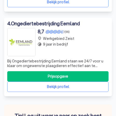
Bekijk profiel
4
.
Ongediertebestrijding Eemland
8,7
(55)
Werkgebied Zeist
place
9 jaar in bedrijf
timelapse
Bij Ongediertebestrijding Eemland staan we 24/7 voor u
klaar om ongewenste plaagdieren effectief aan te
pakken. Mijn naam is Bob Wilson, en als gediplomeerd
bestrijdingsdeskundige en bouwkundig inspecteur
Prijsopgave
monumenten, bied ik u niet alleen deskundige bestrijding,
maar ook waardevol advies over de bou
Bekijk profiel
Tip! Leg uit waar je naar op zoek bent