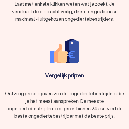
Laat met enkele klikken weten wat je zoekt. Je
Ongedierte verdelgen:
Bij hardnekkige plagen gebruikt
verstuurt de opdracht veilig, direct en gratis naar
een verdelger intensieve bestrijdingsmethoden om het
ongedierte uit te roeien, zoals gif, gas of
maximaal 4 uitgekozen ongediertebestrijders.
hittebehandeling.
Ongedierte voorkomen:
Een ongediertebestrijder voert
preventieve behandelingen uit, dicht gaten en kieren in
huis waardoor ongedierte naar binnen komt, verwijdert
voedselbronnen en mogelijke broedplaatsen en
adviseert over maatregelen die je kunt nemen om
ongedierte te voorkomen.
Vergelijk prijzen
Welke soorten plaagdierenbestrijding zijn er?
Plaagdieren vermenigvuldigen zich snel en verstoppen zich in
en rondom huis, zodat je niet gemakkelijk van ze af komt. De
Ontvang prijsopgaven van de ongediertebestrijders die
beste behandelmethode is afhankelijk van de ernst van de
je het meest aanspreken. De meeste
plaag en het type ongedierte.
ongediertebestrijders reageren binnen 24 uur. Vind de
beste ongediertebestrijder met de beste prijs.
Muizenbestrijding