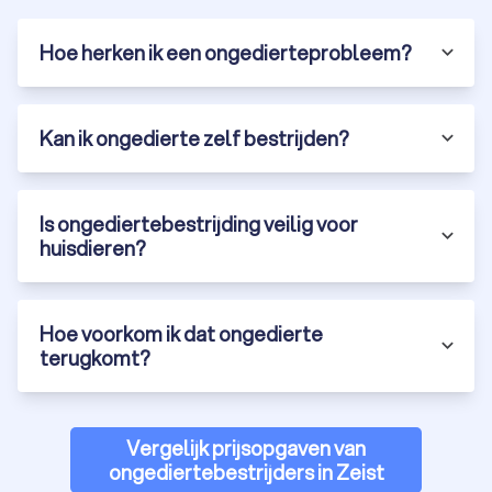
Mierenbestrijding:
Een ongediertebestrijder gebruikt
speciale mierenlokdoosjes met gif dat de mieren mee
Hoe herken ik een ongedierteprobleem?
terugnemen naar het nest, waardoor de hele kolonie
wordt uitgeroeid. Daarnaast kan het dichten van kieren
en naden en het verwijderen van voedselbronnen helpen
om een nieuwe plaag te voorkomen.
Kan ik ongedierte zelf bestrijden?
Kakkerlakkenbestrijding:
Kakkerlakken zijn lastig te
bestrijden vanwege hun snelle voortplanting en
resistentie tegen veel middelen. Een bestrijder gebruikt
professionele lokmiddelen en insecticiden of speciale
Is ongediertebestrijding veilig voor
gels om kakkerlakken aan te trekken en te doden. In
huisdieren?
sommige gevallen is een gecombineerde aanpak met
warmte- of koubehandeling nodig om volledig van een
plaag af te komen.
Wespenbestrijding:
Een wespennest in of nabij je woning
Hoe voorkom ik dat ongedierte
kan gevaarlijk zijn en overlast veroorzaken. Een
terugkomt?
ongediertebestrijder draagt beschermende kleding en
verdooft de wespen, zodat ze niet agressief worden.
Daarna wordt het wespennest veilig en zorgvuldig
verwijderd. Voor hardnekkige wespennesten worden
Vergelijk prijsopgaven van
soms chemische of mechanische bestrijdingsmethoden
ongediertebestrijders in Zeist
ingezet. Een wespennest verwijderen is een risicovolle