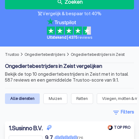
Zoeken
search
Vergelijk & bespaar tot 40%
shopping_cart
Uitstekend
|
4375
reviews
Trustoo
Ongediertebestrijders
Ongediertebestrijders in Zeist
arrow_forward_ios
arrow_forward_ios
Ongediertebestrijders in Zeist vergelijken
Bekijk de top 10 ongediertebestrijders in Zeist met in totaal
587 reviews en een gemiddelde Trustoo-score van 9.1.
Alle diensten
Muizen
Ratten
Vliegen, motten & 
filter_list
Filters
1
.
Susinno B.V.
TOP PRO
9,7
(71)