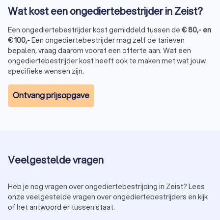
manier worden geplaatst en geleegd.
Wat kost een ongediertebestrijder in Zeist?
Muizengif:
Muizengif wordt in speciale lokdozen
geplaatst, zodat huisdieren en kinderen er niet per
Een ongediertebestrijder kost gemiddeld tussen de
€
80
,-
en
ongeluk bij kunnen komen. Dit gif zorgt ervoor dat
€
100
,-
Een ongediertebestrijder mag zelf de tarieven
muizen op een humane manier sterven, maar mag alleen
bepalen, vraag daarom vooraf een offerte aan. Wat een
door professionals gebruikt worden vanwege
ongediertebestrijder kost heeft ook te maken met wat jouw
regelgeving.
specifieke wensen zijn.
Ultrasone apparaten:
Deze apparaten zenden een
hoogfrequent geluid uit, dat muizen afschrikt. De
Ontvang prijsopgave
effectiviteit hiervan verschilt per situatie. Laat je door
een ongediertebestrijder adviseren of dit een geschikte
oplossing is.
Insectenbestrijding
Veelgestelde vragen
Insecten variëren van hinderlijk tot destructief.
Insectenplagen zijn vaak hardnekkig en moeilijk zelf uit te
Heb je nog vragen over ongediertebestrijding in Zeist? Lees
roeien, vanwege eitjes die in huis achterblijven. Een
onze veelgestelde vragen over ongediertebestrijders en kijk
insectenbestrijdingbedrijf komt langs om je definitief van de
of het antwoord er tussen staat.
plaag af te helpen. Afhankelijk van het type insect zijn er
verschillende bestrijdingsopties: