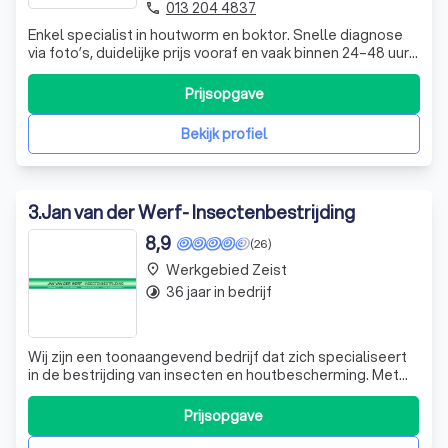
013 204 4837
phone
Enkel specialist in houtworm en boktor. Snelle diagnose
via foto’s, duidelijke prijs vooraf en vaak binnen 24–48 uur
ingepland. ⭐ 4,8/5 Google Reviews.
Prijsopgave
Bekijk profiel
3
.
Jan van der Werf- Insectenbestrijding
8,9
(26)
Werkgebied Zeist
place
36 jaar in bedrijf
timelapse
Wij zijn een toonaangevend bedrijf dat zich specialiseert
in de bestrijding van insecten en houtbescherming. Met
kennis van de leefwijze van ongeveer 30.000 soorten
insecten in Nederland, richten we ons op het creëren van
Prijsopgave
een omgeving die voor insecten onaantrekkelijk is. We
bieden uitgebreide infor