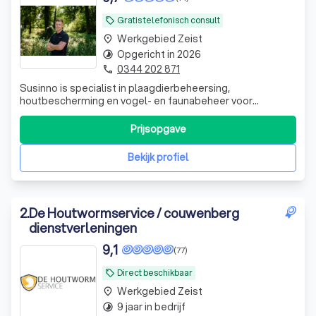
Gratis telefonisch consult
local_offer
Werkgebied Zeist
place
Opgericht in 2026
timelapse
0344 202 871
phone
Susinno is specialist in plaagdierbeheersing,
houtbescherming en vogel- en fauna­beheer voor
bedrijven en particulieren, met focus op kwaliteit,
vakmanschap en duurzaam advies.
Prijsopgave
Bekijk profiel
2
.
De Houtwormservice / couwenberg
dienstverleningen
9,1
(77)
Direct beschikbaar
local_offer
Werkgebied Zeist
place
9 jaar in bedrijf
timelapse