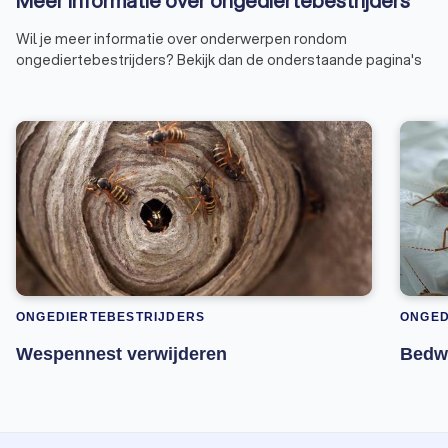
Meer informatie over ongediertebestrijders
Wil je meer informatie over onderwerpen rondom
ongediertebestrijders? Bekijk dan de onderstaande pagina's
ONGEDIERTEBESTRIJDERS
ONGED
Wespennest verwijderen
Bedwa