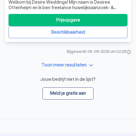
Welkom bij Desire Weddings! Mijn naam is Desiree
Ottenheijm en ik ben freelance huwelijksaanzoek- &
weddingplanner. Hebben jullie plannen om te gaan
trouwen? Dan zijn jullie bij mij aan het juiste adres. Laten
Prijsopgave
we samen jullie liefde vieren! Ben jij van plan om je partner
een aanzoek te doen? Ik hel
Beschikbaarheid
Bijgewerkt: 06-08-2026 om 02:29
info
keyboard_arrow_down
Toon meer resultaten
Jouw bedrijf niet in de lijst?
Meld je gratis aan