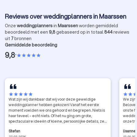
Reviews over weddingplanners in Maarssen
Onze
weddingplanners
in
Maarssen
worden gemiddeld
beoordeeld met een
9,8
gebaseerd op in totaal
844
reviews
uit
7
bronnen
Gemiddelde beoordeling
9,8
•
star
star
star
star
star
star
star
star
star
star
star
star
sta
Wat zijn wij dankbaar dat wij voor deze geweldige
We zijn
weddingplanner hebben gekozen! Vanaf het eerste
Beloved
moment voelden we ons gehoord en begrepen. Niets is
ons te h
haar teveel – echt niets. Of het nu ging om grote,
wedding
spectaculaire ideeën of kleine, persoonlijke details, ze
onze tr
stond altijd klaar met enthousiasme, creativiteit en een
niet zel
Stefan
lisanne
enorme toewijding. Met haar uitstekende groep
ervarin
27-02-2026
12-01-20