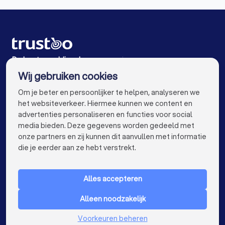
Weddingplanners in Kamerik
Weddingplanners in Bilthoven
Weddingplanners in Woerden
De beste weddingplanners voor jou
Wij gebruiken cookies
Weddingplanners in Amsterdam
info@trustoo.nl
Om je beter en persoonlijker te helpen, analyseren we
Weddingplanners in Rotterdam
het websiteverkeer. Hiermee kunnen we content en
advertenties personaliseren en functies voor social
Weddingplanners in Den Haag
media bieden. Deze gegevens worden gedeeld met
onze partners en zij kunnen dit aanvullen met informatie
Weddingplanners in Eindhoven
keyboard_arrow_down
VOOR PARTICULIEREN
die je eerder aan ze hebt verstrekt.
Weddingplanners in Tilburg
keyboard_arrow_down
VOOR BEDRIJVEN
Weddingplanners in Groningen
Alles accepteren
keyboard_arrow_down
OVER TRUSTOO
Weddingplanners in Almere
Alleen noodzakelijk
LAND
Nederland
Weddingplanners in Breda
Voorkeuren beheren
België