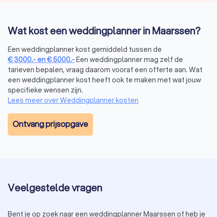
expertise om jouw visie werkelijkheid te laten worden. Ze
werken nauw met je samen om elk detail te perfectioneren,
van de bloemendecoratie tot de muziekselectie van de DJ. Bij
Wat kost een weddingplanner in Maarssen?
Trustoo vergelijk je naast weddingplanners in Maarssen ook
de volgende diensten:
Een weddingplanner kost gemiddeld tussen de
€
3000
,-
en
€
5000
,-
Een weddingplanner mag zelf de
tarieven bepalen, vraag daarom vooraf een offerte aan. Wat
een weddingplanner kost heeft ook te maken met wat jouw
Trouwfotograaf
specifieke wensen zijn.
Een beeld zegt meer dan duizend woorden, en op jouw
Lees meer over Weddingplanner kosten
trouwdag wil je elk bijzonder moment vastleggen. Vertrouw
op onze deskundige
trouwfotografen
om de emoties,
Ontvang prijsopgave
glimlachen en liefde op een prachtige manier vast te leggen.
Cateraar
Catering is een essentieel onderdeel van elke bruiloft.
Schakel een professionele
cateraar
in die de meest heerlijke
Veelgestelde vragen
gerechten serveert, passend bij jouw smaak en stijl.
Bent je op zoek naar een weddingplanner Maarssen of heb je