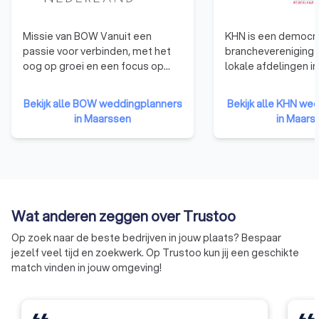
videograaf, wij hebben de professionals die jouw
droombruiloft kunnen realiseren.
Dus, waar wacht je nog op? Laat Trustoo je helpen bij het
Missie van BOW Vanuit een
KHN is een democr
vinden van de ideale weddingplanner in Maarssen, zodat jij je
passie voor verbinden, met het
branchevereniging 
kunt concentreren op het vieren van de liefde op de meest
oog op groei en een focus op
lokale afdelingen in
magische dag van je leven. Vraag nu gratis en vrijblijvend
kwaliteit weddingplanners
Nederland. KHN
offertes aan en maak van jouw bruiloft een onvergetelijk
samenbrengen door middel van
vertegenwoordigt r
Bekijk alle BOW weddingplanners
Bekijk alle KHN we
moment.
het organiseren van
horecaonderneminge
in Maarssen
in Maars
evenementen, het hosten van
aangesloten bij één
een platform en verlenen van
KHN-afdelingen. Zo 
vakgerichte kennisoverdracht en
horecaondernemer
diensten. Visie van BOW
vertegenwoordigd in
Weddingplanners met elkaar
elke stad en elk dor
verbinden en hen een kans
Wat anderen zeggen over Trustoo
bieden op persoonlijke en
zakelijke groei.
Op zoek naar de beste bedrijven in jouw plaats? Bespaar
jezelf veel tijd en zoekwerk. Op Trustoo kun jij een geschikte
match vinden in jouw omgeving!