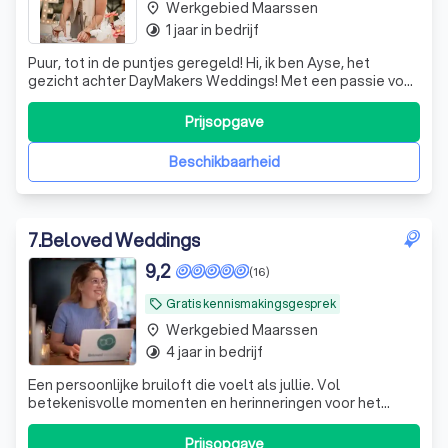
Werkgebied Maarssen
place
1 jaar in bedrijf
timelapse
Puur, tot in de puntjes geregeld! Hi, ik ben Ayse, het
gezicht achter DayMakers Weddings! Met een passie voor
styling, organiseren en het creëren van unieke
onvergetelijke herinneringen help ik bruidsparen om hun
Prijsopgave
droombruiloft tot in de kleinste details waar te maken. Of
jullie nu op zoek zijn naar
Beschikbaarheid
7
.
Beloved Weddings
9,2
(16)
Gratis kennismakingsgesprek
local_offer
Werkgebied Maarssen
place
4 jaar in bedrijf
timelapse
Een persoonlijke bruiloft die voelt als jullie. Vol
betekenisvolle momenten en herinneringen voor het
leven. Met aandacht, rust en plezier in de voorbereiding.
Prijsopgave