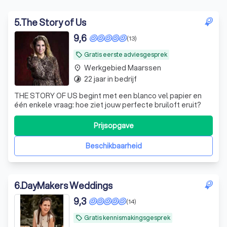
5
.
The Story of Us
9,6
(13)
Gratis eerste adviesgesprek
local_offer
Werkgebied Maarssen
place
22 jaar in bedrijf
timelapse
THE STORY OF US begint met een blanco vel papier en
één enkele vraag: hoe ziet jouw perfecte bruiloft eruit?
Prijsopgave
Beschikbaarheid
6
.
DayMakers Weddings
9,3
(14)
Gratis kennismakingsgesprek
local_offer