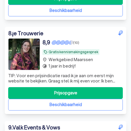
Beschikbaarheid
8
.
je Trouwerie
8,9
(10)
Gratis kennismakingsgesprek
local_offer
Werkgebied Maarssen
place
1 jaar in bedrijf
timelapse
TIP: Voor een prijsindicatie raad ik je aan om eerst mijn
website te bekijken. Graag stel ik mij even voor: Ik ben
Rianne, het gezicht achter Je Trouwerie. Een christelijke
weddingplanner met oog voor detail en hart voor mensen.
Prijsopgave
Met een achtergrond in maatschappelijk werk en ervaring
als weddingpla
Beschikbaarheid
9
.
Valk Events & Vows