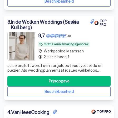
Beschikbaarheid
3
.
In de Wolken Weddings (Saskia
TOP
PRO
Kullberg)
9,7
(25)
Gratis kennismakingsgesprek
local_offer
Werkgebied Maarssen
place
2 jaar in bedrijf
timelapse
Jullie bruiloft wordt een zorgeloos feest vol liefde en
plezier. Als weddingplanner laat ik alles vlekkeloos
verlopen. Jullie hoeven alleen JA te zeggen.
Genomineerd beste weddingplanner 25-26
Prijsopgave
Beschikbaarheid
4
.
VanHeesCooking
TOP PRO