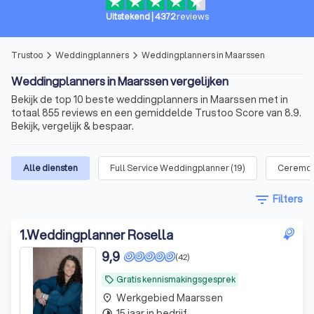
Uitstekend
|
4372
reviews
Trustoo
Weddingplanners
Weddingplanners in Maarssen
arrow_forward_ios
arrow_forward_ios
Weddingplanners in Maarssen vergelijken
Bekijk de top 10 beste weddingplanners in Maarssen met in
totaal 855 reviews en een gemiddelde Trustoo Score van 8.9.
Bekijk, vergelijk & bespaar.
Alle diensten
Full Service Weddingplanner
(
19
)
Ceremon
filter_list
Filters
1
.
Weddingplanner Rosella
9,9
(42)
Gratis kennismakingsgesprek
local_offer
Werkgebied Maarssen
place
15 jaar in bedrijf
timelapse