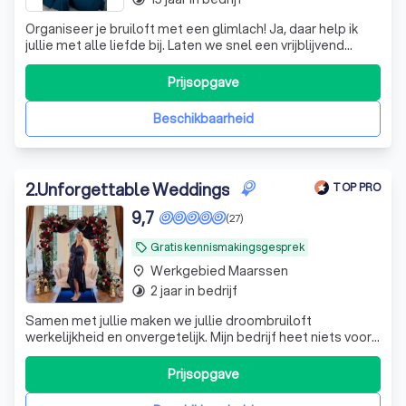
Organiseer je bruiloft met een glimlach! Ja, daar help ik
jullie met alle liefde bij. Laten we snel een vrijblijvend
kennismakingsgesprek inplannen.
Prijsopgave
Beschikbaarheid
2
.
Unforgettable Weddings
TOP PRO
9,7
(27)
Gratis kennismakingsgesprek
local_offer
Werkgebied Maarssen
place
2 jaar in bedrijf
timelapse
Samen met jullie maken we jullie droombruiloft
werkelijkheid en onvergetelijk. Mijn bedrijf heet niets voor
niets Unforgettable Weddings. Klein en intiem of groots
en over de top? Alles is mogelijk!
Prijsopgave