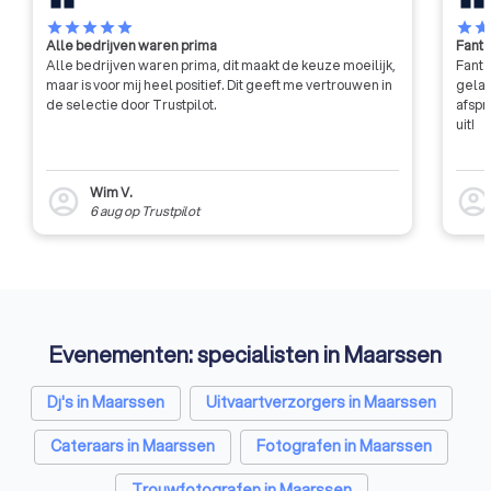
star
star
star
star
star
star
sta
Alle bedrijven waren prima
Fanta
Alle bedrijven waren prima, dit maakt de keuze moeilijk,
Fanta
maar is voor mij heel positief. Dit geeft me vertrouwen in
gelat
de selectie door Trustpilot.
afspr
uit!
Wim V.
account_circle
account_circl
6 aug
op
Trustpilot
Evenementen: specialisten in Maarssen
Dj's in Maarssen
Uitvaartverzorgers in Maarssen
Cateraars in Maarssen
Fotografen in Maarssen
Trouwfotografen in Maarssen