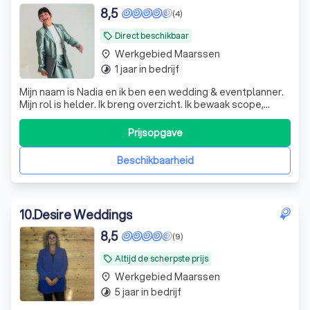
8,5
(4)
Direct beschikbaar
local_offer
Werkgebied Maarssen
place
1 jaar in bedrijf
timelapse
Mijn naam is Nadia en ik ben een wedding & eventplanner.
Mijn rol is helder. Ik breng overzicht. Ik bewaak scope,
planning, budget, afspraken en kwaliteit. Ik zorg voor een
onbezorgde dag voor jullie.
Prijsopgave
Beschikbaarheid
10
.
Desire Weddings
8,5
(9)
Altijd de scherpste prijs
local_offer
Werkgebied Maarssen
place
5 jaar in bedrijf
timelapse