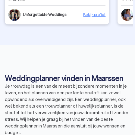
vakkundige mensen om haar heen weet ze werkelijk aan
kennism
al je wensen te voldoen, groot én klein. Alles wordt tot in
Het kli
de puntjes geregeld en uitgevoerd met professionaliteit
weet wat
Unforgettable Weddings
Bekijk profiel
en oog voor detail. Dankzij haar konden wij volledig
te hebbe
ontspannen en genieten van de aanloop naar onze grote
beslissi
dag. Voor wie totaal ontzorgd wil worden, is zij een
hierin 
echte aanrader. Wat haar extra bijzonder maakt, is dat
kennism
ze niet alleen uitblinkt in haar werk, maar ook als mens
aan wil
gewoon top is. Warm, betrokken, eerlijk en altijd met een
voelde 
glimlach. Ze denkt met je mee, leeft met je mee en
terugkij
zorgt ervoor dat je je speciaal voelt. Wij hadden ons
ceremon
geen betere weddingplanner kunnen wensen. Absoluut
Ook niet
vijf sterren waard!
dat je v
ons ech
Weddingplanner vinden in Maarssen
We hebbe
kwam ec
Je trouwdag is een van de meest bijzondere momenten in je
geregeld
leven, en het plannen van een perfecte bruiloft kan zowel
zelf ie
totaal v
opwindend als overweldigend zijn. Een weddingplanner, ook
was. Li
wel bekend als een trouwplanner of huwelijksplanner, is de
had all
sleutel tot het verwezenlijken van jouw droombruiloft zonder
bruiloft,
stress. Wij helpen je graag bij het vinden van de beste
iemand 
weddingplanner in Maarssen die aansluit bij jouw wensen en
dingen d
doen! H
budget.