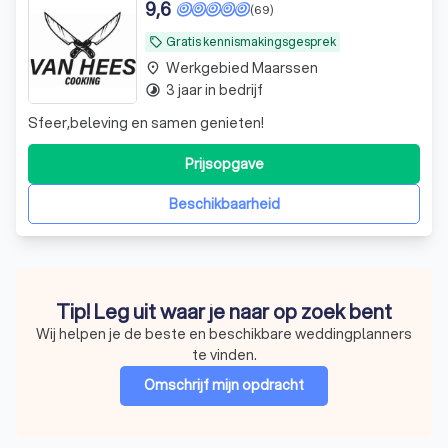
9,6
(69)
Gratis kennismakingsgesprek
local_offer
Werkgebied Maarssen
place
3 jaar in bedrijf
timelapse
Sfeer,beleving en samen genieten!
Prijsopgave
Beschikbaarheid
Tip! Leg uit waar je naar op zoek bent
Wij helpen je de beste en beschikbare weddingplanners
te vinden.
Omschrijf mijn opdracht