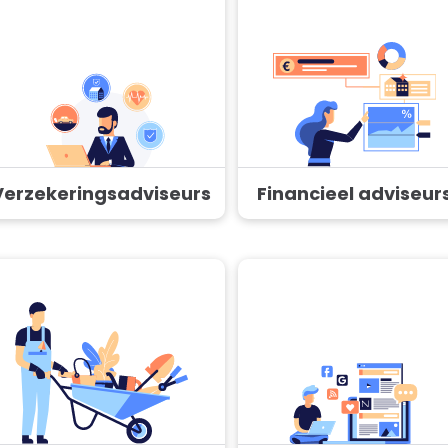
Verzekeringsadviseurs
Financieel adviseur