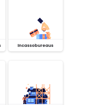
s
Incassobureaus