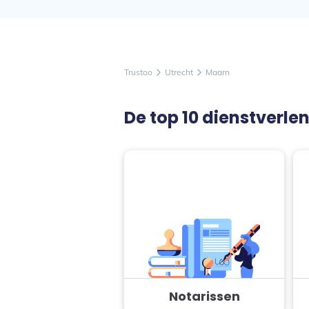
Trustoo
Utrecht
Maarn
arrow_forward_ios
arrow_forward_ios
De top 10 dienstverle
Notarissen