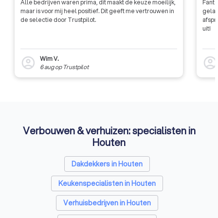
Alle bedrijven waren prima, dit maakt de keuze moeilijk,
Fanta
maar is voor mij heel positief. Dit geeft me vertrouwen in
gelat
de selectie door Trustpilot.
afspr
uit!
Wim V.
account_circle
account_circl
6 aug
op
Trustpilot
Verbouwen & verhuizen: specialisten in
Houten
Dakdekkers in Houten
Keukenspecialisten in Houten
Verhuisbedrijven in Houten