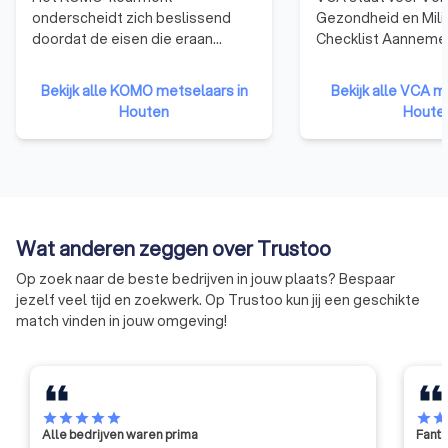
geniet van duurzaam en vakkundig uitgevoerd metselwerk dat
onderscheidt zich beslissend
Gezondheid en Mili
volledig aan jouw verwachtingen voldoet.
doordat de eisen die eraan
Checklist Aannemer
worden gesteld onafhankelijk zijn
behalen van het VC
vastgesteld. En de controle er
laten bedrijven zien
Bekijk alle KOMO metselaars in
Bekijk alle VCA m
op plaatsvindt door
en ervaring hebben
Houten
Houte
onafhankelijke deskundigen, die
gebied van veilig e
steeds opnieuw objectief
werken en dat het 
onderzoek verrichten. Daarom is
betrouwbare opdr
het KOMO-keurmerk hét bewijs
zijn.
van kwaliteit.
Wat anderen zeggen over Trustoo
Op zoek naar de beste bedrijven in jouw plaats? Bespaar
jezelf veel tijd en zoekwerk. Op Trustoo kun jij een geschikte
match vinden in jouw omgeving!
star
star
star
star
star
star
sta
Alle bedrijven waren prima
Fanta