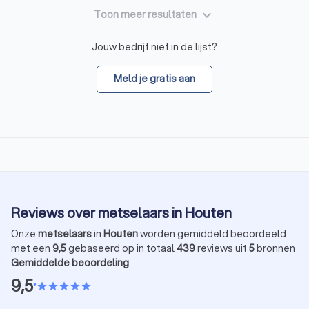
keyboard_arrow_down
Toon meer resultaten
Jouw bedrijf niet in de lijst?
Meld je gratis aan
Reviews over metselaars in Houten
Onze
metselaars
in
Houten
worden gemiddeld beoordeeld
met een
9,5
gebaseerd op in totaal
439
reviews uit
5
bronnen
Gemiddelde beoordeling
9,5
•
star
star
star
star
star