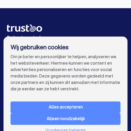
Metselaars in Rotterdam
Metselaars in Den Haag
Metselaars in Eindhoven
Metselaars in Tilburg
Metselaars in Groningen
Metselaars in Almere
Metselaars in Breda
Metselaars in Nijmegen
De beste metselaars voor jou
Wij gebruiken cookies
Metselaars in Enschede
Metselaars in Haarlem
info@trustoo.nl
Om je beter en persoonlijker te helpen, analyseren we
Metselaars in Arnhem
Metselaars in Amersfoort
het websiteverkeer. Hiermee kunnen we content en
advertenties personaliseren en functies voor social
Metselaars in Apeldoorn
Metselaars in Den Bosch
media bieden. Deze gegevens worden gedeeld met
onze partners en zij kunnen dit aanvullen met informatie
Metselaars in Maastricht
Metselaars in Leiden
keyboard_arrow_down
VOOR PARTICULIEREN
die je eerder aan ze hebt verstrekt.
Metselaars in Dordrecht
Metselaars in Zoetermeer
keyboard_arrow_down
VOOR BEDRIJVEN
Metselaars bij jou in de buurt
Alles accepteren
keyboard_arrow_down
OVER TRUSTOO
Alleen noodzakelijk
LAND
Nederland
Voorkeuren beheren