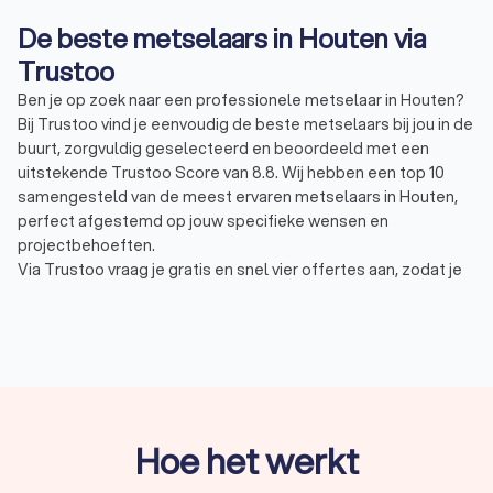
De beste metselaars in Houten via
Trustoo
Ben je op zoek naar een professionele metselaar in Houten?
Bij Trustoo vind je eenvoudig de beste metselaars bij jou in de
buurt, zorgvuldig geselecteerd en beoordeeld met een
uitstekende Trustoo Score van 8.8. Wij hebben een top 10
samengesteld van de meest ervaren metselaars in Houten,
perfect afgestemd op jouw specifieke wensen en
projectbehoeften.
Via Trustoo vraag je gratis en snel vier offertes aan, zodat je
de metselaar vindt die jouw bouwproject tot in de puntjes
verzorgt en past binnen jouw budget. Denk aan het bouwen
van muren, het renoveren van een gevel of zelfs het
realiseren van een compleet bouwproject. Bij Trustoo vind je
de beste metselaar voor jouw klus.
Hoe het werkt
Wat doet een metselaar in Houten?