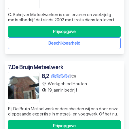
C. Schrijver Metselwerken is een ervaren en veelzijdig
metselbedrijf dat sinds 2002 met trots diensten levert
aan zowel aannemers als particuliere klanten. Wij hechten
grote waarde aan uw wensen en streven ernaar om u bij te
Prijsopgave
staan in elke stap van het proces, waarbij we onze
uitgebreide vakkennis me
Beschikbaarheid
7
.
De Bruijn Metselwerk
8,2
(3)
Werkgebied Houten
place
19 jaar in bedrijf
timelapse
Bij De Bruijn Metselwerk onderscheiden wij ons door onze
diepgaande expertise in metsel- en voegwerk. Of het nu
gaat om nieuwbouw, een zorgvuldige renovatie of een
nauwgezette restauratie, ons team zet zich vol passie in
Prijsopgave