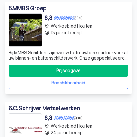
5
.
MMBS Groep
8,8
(31)
Werkgebied Houten
place
18 jaar in bedrijf
timelapse
Bij MMBS Schilders zijn we uw betrouwbare partner voor al
uw binnen- en buitenschilderwerk. Onze gespecialiseerde
afdeling zet haar ervaring en vakmanschap in om uw pand
optimaal te beschermen en onderhouden. We luisteren
Prijsopgave
naar uw wensen, minimaliseren overlast tijdens de
uitvoering en bedenken solid
Beschikbaarheid
6
.
C. Schrijver Metselwerken
8,3
(10)
Werkgebied Houten
place
24 jaar in bedrijf
timelapse