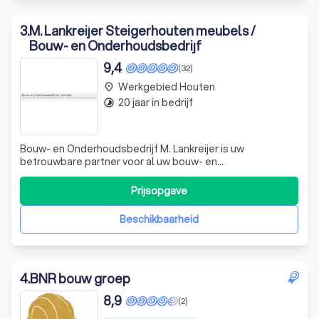
3
.
M. Lankreijer Steigerhouten meubels /
Bouw- en Onderhoudsbedrijf
9,4
(32)
Werkgebied Houten
place
20 jaar in bedrijf
timelapse
Bouw- en Onderhoudsbedrijf M. Lankreijer is uw
betrouwbare partner voor al uw bouw- en
onderhoudswerkzaamheden. Met meer dan 15 jaar
ervaring in de bouwsector, onderscheiden we ons door
Prijsopgave
onze expertise en vakmanschap. Of u nu op zoek bent
naar een specialist voor het verbouwen van uw badkamer
Beschikbaarheid
of keuk
4
.
BNR bouw groep
8,9
(2)