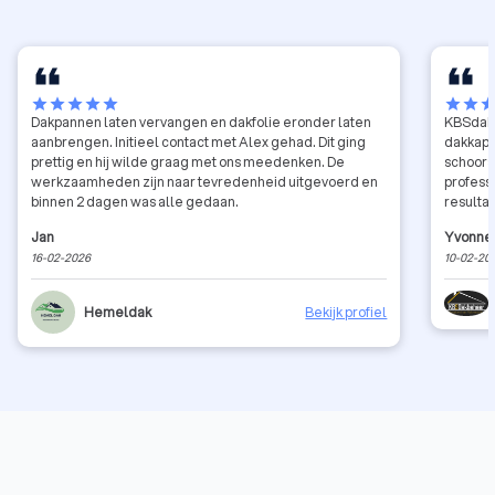
star
star
star
star
star
star
star
sta
Dakpannen laten vervangen en dakfolie eronder laten
KBSdakb
aanbrengen. Initieel contact met Alex gehad. Dit ging
dakkape
prettig en hij wilde graag met ons meedenken. De
schoorst
werkzaamheden zijn naar tevredenheid uitgevoerd en
profess
binnen 2 dagen was alle gedaan.
resultaa
beleefd,
Jan
Yvonne 
ook dui
16-02-2026
10-02-20
ziet er 
Team KB
Hemeldak
Bekijk profiel