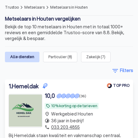
Trustoo
Metselaars
Metselaars in Houten
arrow_forward_ios
arrow_forward_ios
Metselaars in Houten vergelijken
Bekijk de top 10 metselaars in Houten met in totaal 1000+
reviews en een gemiddelde Trustoo-score van 8.8. Bekijk,
vergelijk & bespaar.
Alle diensten
Particulier
(
8
)
Zakelijk
(
7
)
filter_list
Filters
1
.
Hemeldak
TOP PRO
10,0
(36)
10% korting op de tarieven
local_offer
Werkgebied Houten
place
36 jaar in bedrijf
timelapse
033 203 4855
phone
Bij Hemeldak staan kwaliteit en vakmanschap centraal.