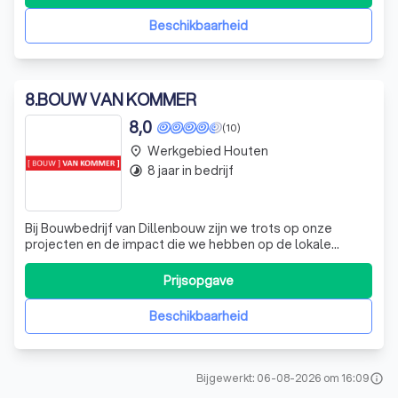
om elk project tot een succes te maken. Gevestigd in
Everdingen, staan wij beke
Beschikbaarheid
8
.
BOUW VAN KOMMER
8,0
(10)
Werkgebied Houten
place
8 jaar in bedrijf
timelapse
Bij Bouwbedrijf van Dillenbouw zijn we trots op onze
projecten en de impact die we hebben op de lokale
gemeenschap. Een van onze meest succesvolle
projecten is Project Zwolle, een van de drie zorgcentra die
Prijsopgave
we mogen bouwen. We zijn nu bezig met de tweede en
laatste verdieping, een mijlpaal die we me
Beschikbaarheid
Bijgewerkt: 06-08-2026 om 16:09
info