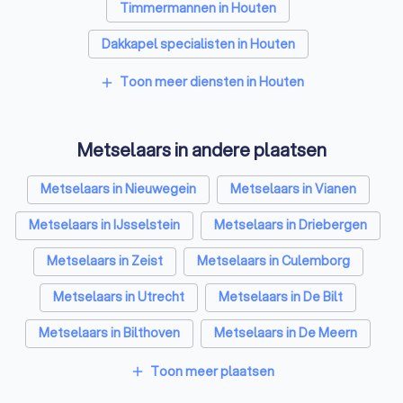
Timmermannen in Houten
Dakkapel specialisten in Houten
Tegelzetters in Houten
Sloopbedrijven in Houten
Toon meer diensten in Houten
add
Bouwkundige keurders in Houten
Metselaars in andere plaatsen
Opslagruimtes in Houten
Metselaars in Nieuwegein
Metselaars in Vianen
Metselaars in IJsselstein
Metselaars in Driebergen
Metselaars in Zeist
Metselaars in Culemborg
Metselaars in Utrecht
Metselaars in De Bilt
Metselaars in Bilthoven
Metselaars in De Meern
Metselaars in Amsterdam
Toon meer plaatsen
add