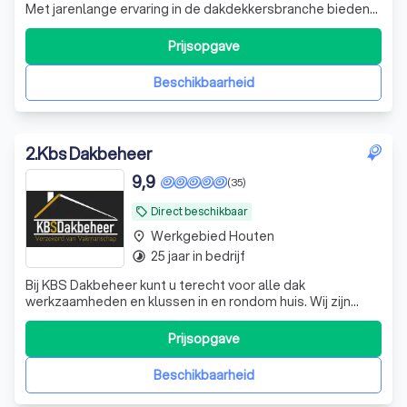
Met jarenlange ervaring in de dakdekkersbranche bieden
wij duurzame oplossingen voor ieder type dak. Of het nu
gaat om nieuwbouw, renovatie of onderhoud, wij zorgen
Prijsopgave
voor een professioneel en betrouwbaar resultaat. Uw dak,
onze zorg!
Beschikbaarheid
2
.
Kbs Dakbeheer
9,9
(35)
Direct beschikbaar
local_offer
Werkgebied Houten
place
25 jaar in bedrijf
timelapse
Bij KBS Dakbeheer kunt u terecht voor alle dak
werkzaamheden en klussen in en rondom huis. Wij zijn
gespecialiseerd in Dakreparaties, -renovaties en Totaal
onderhoud. De specialisaties zijn o.a. het leveren en
Prijsopgave
aanbrengen van Bitumen en complete Pannen daken
vernieuwen. Maar ook het vernieuwen van s
Beschikbaarheid