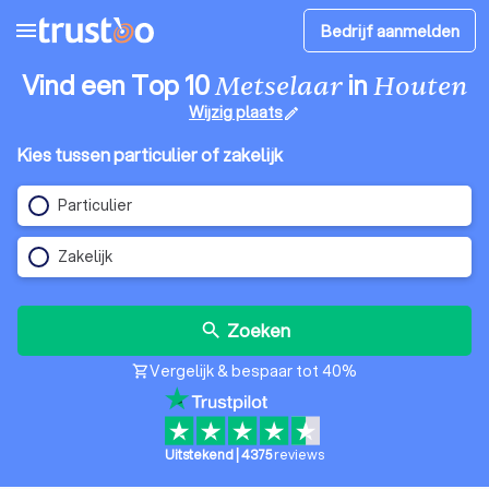
menu
Bedrijf aanmelden
Vind een Top 10
in
Metselaar
Houten
Wijzig plaats
edit
Kies tussen particulier of zakelijk
Particulier
Zakelijk
Zoeken
search
Vergelijk & bespaar tot 40%
shopping_cart
Uitstekend
|
4375
reviews