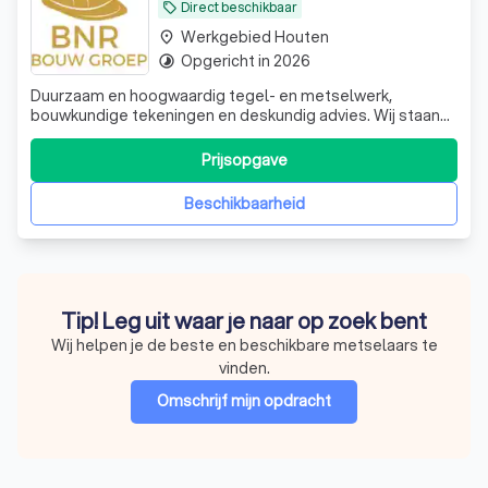
Direct beschikbaar
local_offer
Werkgebied Houten
place
Opgericht in 2026
timelapse
Duurzaam en hoogwaardig tegel- en metselwerk,
bouwkundige tekeningen en deskundig advies. Wij staan
klaar om uw projecten te realiseren. Ontdek hoe we uw
visie werkelijkheid maken.
Prijsopgave
Beschikbaarheid
Tip! Leg uit waar je naar op zoek bent
Wij helpen je de beste en beschikbare metselaars te
vinden.
Omschrijf mijn opdracht