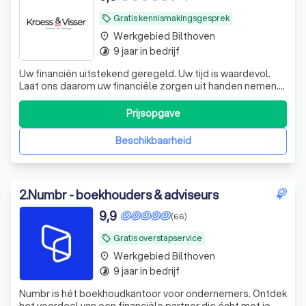
Gratis kennismakingsgesprek
local_offer
Werkgebied Bilthoven
place
9 jaar in bedrijf
timelapse
Uw financiën uitstekend geregeld. Uw tijd is waardevol.
Laat ons daarom uw financiële zorgen uit handen nemen.
De experts van KroessVisser beheren al uw financiële
processen van A tot Z, zodat u met een gerust hart kunt
Prijsopgave
ondernemen. KroessVisser | Finance - Tax - Advisory ☎️
Plan een GRATIS ADVIES
Beschikbaarheid
2
.
Numbr - boekhouders & adviseurs
9,9
(66)
Gratis overstapservice
local_offer
Werkgebied Bilthoven
place
9 jaar in bedrijf
timelapse
Numbr is hét boekhoudkantoor voor ondernemers. Ontdek
het voordeel van een financiële partner die écht met je