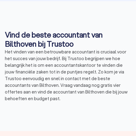
Vind de beste accountant van
Bilthoven bij Trustoo
Het vinden van een betrouwbare accountant is cruciaal voor
het succes van jouw bedrijf. Bij Trustoo begrijpen we hoe
belangrijk het is om een accountantskantoor te vinden die
jouw financiële zaken tot in de puntjes regelt. Zo kom je via
Trustoo eenvoudig en snel in contact met de beste
accountants van Bilthoven. Vraag vandaag nog gratis vier
offertes aan en vind de accountant van Bilthoven die bij jouw
behoeften en budget past.
Trustoo heeft de beste accountants in Bilthoven voor je op
een rij gezet die voldoen aan de hoogste standaarden. Of je
nu op zoek bent naar hulp met belastingaangiften, financiële
rapportages of strategisch advies. Zo hebben de
accountants in Bilthoven gemiddeld een Trustoo Score van