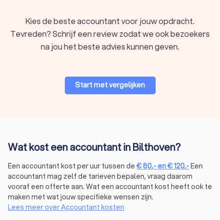
De NBA staat voor de Koninklijke Nederlandse
Beroepsorganisatie van Accountants. Dit is de
Kies de beste accountant voor jouw opdracht.
beroepsorganisatie voor accountants in Nederland. Alle
Tevreden? Schrijf een review zodat we ook bezoekers
accountants die lid zijn van de NBA, moeten voldoen aan
strenge eisen en regelgeving. Het NBA-register is een lijst
na jou het beste advies kunnen geven.
van alle geregistreerde accountants in Nederland. Hierin vind
je accountants die voldoen aan de hoge standaarden van de
NBA. Als je zeker wilt weten dat een bepaalde accountant uit
Start met vergelijken
Bilthoven bij de NBA geregistreerd is, kan je op de NBA labels
letten bij de profielen. Ook kun je bij Trustoo hier gemakkelijk
op filteren. Zo vind je gemakkelijk de accountants die aan jouw
standaarden voldoen.
Wat kost een accountant in Bilthoven?
Wanneer heb je een accountant nodig?
Een accountant kost per uur tussen de
€
80
,-
en
€
120
,-
Een
Niet in alle gevallen heb je een accountant nodig. Soms ben je
accountant mag zelf de tarieven bepalen, vraag daarom
ook al goed af met een boekhouder, daarom vind je bij ons
vooraf een offerte aan. Wat een accountant kost heeft ook te
ook boekhouders tussen de accountants in Bilthoven. Of je
maken met wat jouw specifieke wensen zijn.
een accountant of een
boekhouder
nodig hebt, hangt af van
Lees meer over Accountant kosten
de aard en de moeilijkheid van jouw financiële behoeften.