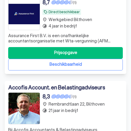
8,7
(1)
Direct beschikbaar
local_offer
Werkgebied Bilthoven
place
4 jaar in bedrijf
timelapse
Assurance First B.V. is een onafhankelijke
accountantsorganisatie met Wta-vergunning (AFM
13020201) en full-service partner in Audit & Assurance,
Advisory, Tax en Legal. Wij voeren wettelijke en vrijwillige
Prijsopgave
controles uit en leveren overige assurance-opdrachten
zoals subsidiecontroles, beoordelingsve
Beschikbaarheid
Accofis Account. en Belastingadviseurs
8,3
(1)
Rembrandtlaan 22, Bilthoven
place
21 jaar in bedrijf
timelapse
Bij Accofis Accountants & Belastingadviseurs