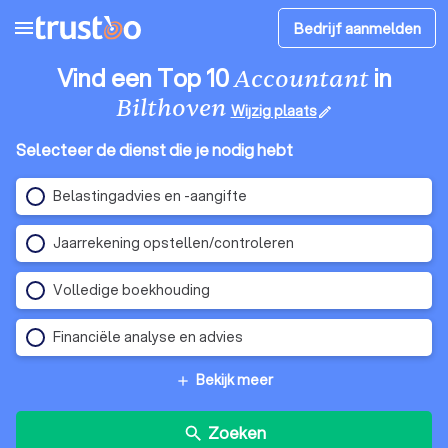
menu
Bedrijf aanmelden
Vind een Top 10
in
Accountant
Bilthoven
Wijzig plaats
edit
Selecteer de dienst die je nodig hebt
Belastingadvies en -aangifte
Jaarrekening opstellen/controleren
Volledige boekhouding
Financiële analyse en advies
Bekijk meer
add
Zoeken
search