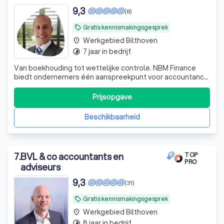
9,3
(8)
Gratis kennismakingsgesprek
local_offer
Werkgebied Bilthoven
place
7 jaar in bedrijf
timelapse
Van boekhouding tot wettelijke controle. NBM Finance
biedt ondernemers één aanspreekpunt voor accountancy,
belastingadvies, audits en financieel advies.
Prijsopgave
Beschikbaarheid
7
.
BVL & co accountants en
TOP
PRO
adviseurs
9,3
(31)
Gratis kennismakingsgesprek
local_offer
Werkgebied Bilthoven
place
8 jaar in bedrijf
timelapse