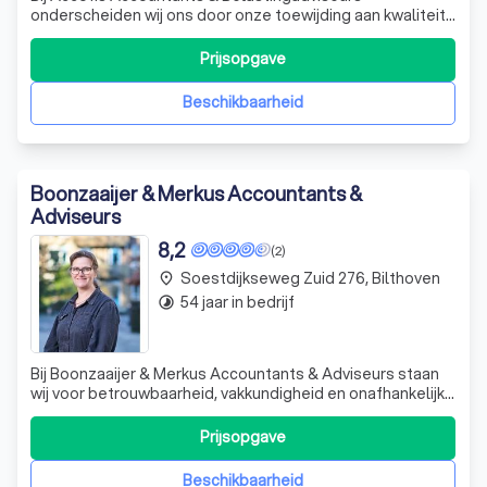
onderscheiden wij ons door onze toewijding aan kwaliteit
en betrouwbaarheid in het leveren van administratieve,
fiscale en bedrijfseconomische diensten aan zowel
Prijsopgave
ondernemers als particulieren. Sinds onze oprichting in
2000 hebben wij een rijke ervaring op
Beschikbaarheid
Boonzaaijer & Merkus Accountants &
Adviseurs
8,2
(2)
Soestdijkseweg Zuid 276, Bilthoven
place
54 jaar in bedrijf
timelapse
Bij Boonzaaijer & Merkus Accountants & Adviseurs staan
wij voor betrouwbaarheid, vakkundigheid en onafhankelijk
advies. Onze kernwaarden zijn niet alleen richtlijnen; ze zijn
de essentie van onze dagelijkse praktijk. Wij begrijpen dat
Prijsopgave
u uw financiële en fiscale zaken met een gerust hart wilt
overdra
Beschikbaarheid