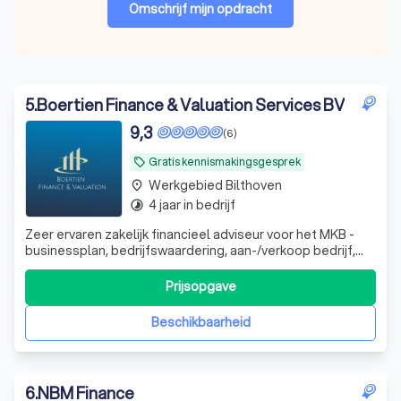
Omschrijf mijn opdracht
5
.
Boertien Finance & Valuation Services BV
9,3
(6)
Gratis kennismakingsgesprek
local_offer
Werkgebied Bilthoven
place
4 jaar in bedrijf
timelapse
Zeer ervaren zakelijk financieel adviseur voor het MKB -
businessplan, bedrijfswaardering, aan-/verkoop bedrijf,
werknemersparticipaties, financieel zwaar weer en whoa
trajecten. DGA advisering
Prijsopgave
Beschikbaarheid
6
.
NBM Finance