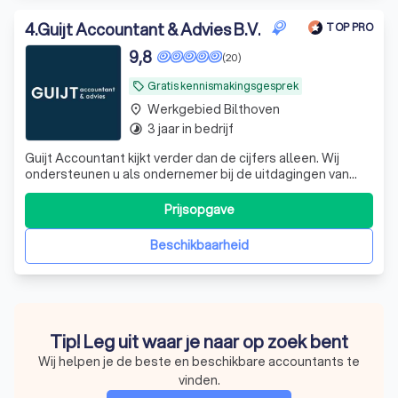
4
.
Guijt Accountant & Advies B.V.
TOP PRO
9,8
(20)
Gratis kennismakingsgesprek
local_offer
Werkgebied Bilthoven
place
3 jaar in bedrijf
timelapse
Guijt Accountant kijkt verder dan de cijfers alleen. Wij
ondersteunen u als ondernemer bij de uitdagingen van
vandaag en morgen. Samen helpen we u en de
onderneming vooruit!
Prijsopgave
Beschikbaarheid
Tip! Leg uit waar je naar op zoek bent
Wij helpen je de beste en beschikbare accountants te
vinden.