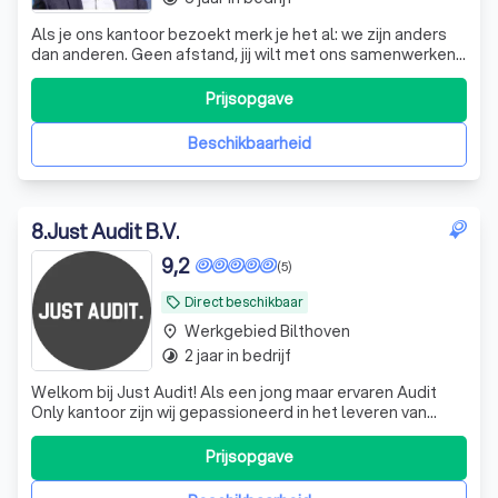
Als je ons kantoor bezoekt merk je het al: we zijn anders
dan anderen. Geen afstand, jij wilt met ons samenwerken
en wij met jou. Belangrijk hierin is een goede en
gelijkwaardige relatie om elkaar goed te leren kennen. Wij
Prijsopgave
willen, gebruikmakend van de nieuwste digitale
ontwikkelingen, de jarenlange
Beschikbaarheid
8
.
Just Audit B.V.
9,2
(5)
Direct beschikbaar
local_offer
Werkgebied Bilthoven
place
2 jaar in bedrijf
timelapse
Welkom bij Just Audit! Als een jong maar ervaren Audit
Only kantoor zijn wij gepassioneerd in het leveren van
ongeëvenaarde audit- en assurance-diensten aan onze
diverse klantenkring. Ons team van hoogopgeleide
Prijsopgave
professionals combineert diepgaande expertise met een
toegewijde klantgerichte aanpak om