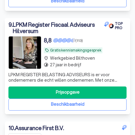
Beschikbaarheid
9
.
LPKM Register Fiscaal Adviseurs
TOP
PRO
Hilversum
8,8
(113)
Gratis kennismakingsgesprek
local_offer
Werkgebied Bilthoven
place
27 jaar in bedrijf
timelapse
LPKM REGISTER BELASTING ADVISEURS is er voor
ondernemers die echt willen ondernemen. Met onze
jarenlange ervaring, ook als ondernemer, ondersteunen
we je waar nodig.
Prijsopgave
Beschikbaarheid
10
.
Assurance First B.V.