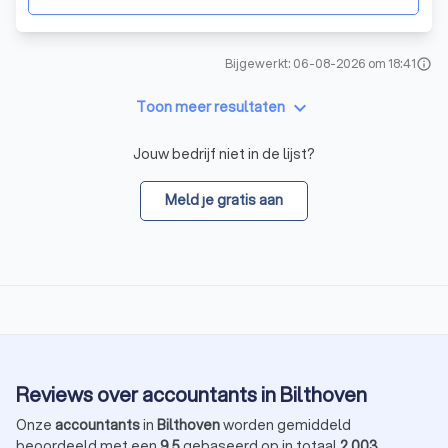
Bijgewerkt: 06-08-2026 om 18:41
info
keyboard_arrow_down
Toon meer resultaten
Jouw bedrijf niet in de lijst?
Meld je gratis aan
Reviews over accountants in Bilthoven
Onze
accountants
in
Bilthoven
worden gemiddeld
beoordeeld met een
9,5
gebaseerd op in totaal
2.003