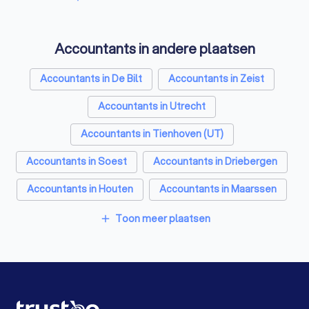
Tekstschrijvers in Bilthoven
Accountants in andere plaatsen
Vertaalbureaus in Bilthoven
SEO-specialisten in Bilthoven
Accountants in De Bilt
Accountants in Zeist
Grafisch ontwerpers in Bilthoven
Accountants in Utrecht
Reclamebureaus in Bilthoven
Accountants in Tienhoven (UT)
Accountants in Soest
Accountants in Driebergen
Accountants in Houten
Accountants in Maarssen
Accountants in De Meern
Accountants in Baarn
Toon meer plaatsen
add
Accountants in Amsterdam
Accountants in Rotterdam
Accountants in Den Haag