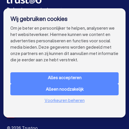
Accountants in Eindhoven
Accountants in Tilburg
De beste accountants voor jou
Wij gebruiken cookies
Accountants in Groningen
Accountants in Almere
info@trustoo.nl
Om je beter en persoonlijker te helpen, analyseren we
Accountants in Breda
Accountants in Nijmegen
het websiteverkeer. Hiermee kunnen we content en
advertenties personaliseren en functies voor social
Accountants in Enschede
Accountants in Haarlem
media bieden. Deze gegevens worden gedeeld met
onze partners en zij kunnen dit aanvullen met informatie
Accountants in Arnhem
keyboard_arrow_down
VOOR PARTICULIEREN
die je eerder aan ze hebt verstrekt.
Accountants in Amersfoort
keyboard_arrow_down
VOOR BEDRIJVEN
Accountants in Apeldoorn
Alles accepteren
keyboard_arrow_down
OVER TRUSTOO
Accountants in Den Bosch
Alleen noodzakelijk
LAND
Nederland
Accountants in Maastricht
Accountants in Leiden
Voorkeuren beheren
België
Duitsland
Accountants in Dordrecht
Spanje
Accountants in Zoetermeer
©
2026
Trustoo