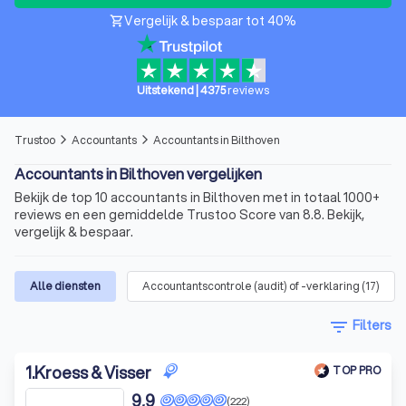
Vergelijk & bespaar tot 40%
shopping_cart
Uitstekend
|
4375
reviews
Trustoo
Accountants
Accountants in Bilthoven
arrow_forward_ios
arrow_forward_ios
Accountants in Bilthoven vergelijken
Bekijk de top 10 accountants in Bilthoven met in totaal 1000+
reviews en een gemiddelde Trustoo Score van 8.8. Bekijk,
vergelijk & bespaar.
Alle diensten
Accountantscontrole (audit) of -verklaring
(
17
)
filter_list
Filters
1
.
Kroess & Visser
TOP PRO
9,9
(222)