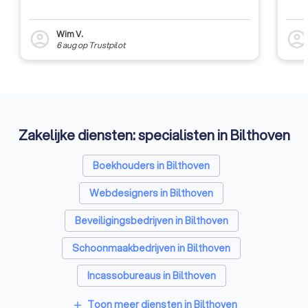
zaken op financieel
daarbuiten.
Wim V.
account_circle
account_circl
6 aug
op
Trustpilot
Zakelijke diensten: specialisten in Bilthoven
Boekhouders in Bilthoven
Webdesigners in Bilthoven
Beveiligingsbedrijven in Bilthoven
Schoonmaakbedrijven in Bilthoven
Incassobureaus in Bilthoven
Online marketing bureaus in Bilthoven
Toon meer diensten in Bilthoven
add