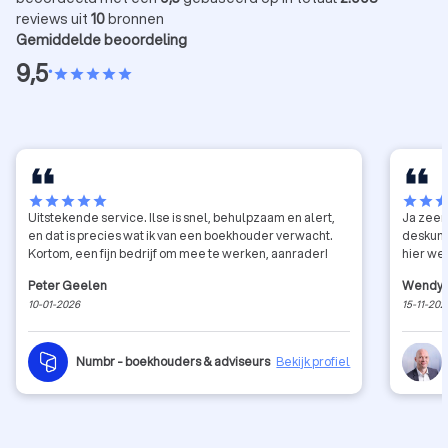
reviews uit
10
bronnen
Gemiddelde beoordeling
9,5
•
star
star
star
star
star
star
star
star
star
star
star
star
sta
Uitstekende service. Ilse is snel, behulpzaam en alert,
Ja zeer
en dat is precies wat ik van een boekhouder verwacht.
deskund
Kortom, een fijn bedrijf om mee te werken, aanrader!
hier we
Peter Geelen
Wendy
10-01-2026
15-11-202
Numbr - boekhouders & adviseurs
Bekijk profiel