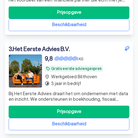
meedenkt. En dat voor een vast bedrag per maand,
zonder verrassingen. Stap nu gratis over.
Prijsopgave
Beschikbaarheid
3
.
Het Eerste Advies B.V.
9,8
(42)
Gratis eerste adviesgesprek
local_offer
Werkgebied Bilthoven
place
3 jaar in bedrijf
timelapse
Bij Het Eerste Advies draait het om ondernemen met data
en inzicht. We ondersteunen in boekhouding, fiscaal
advies, contractbeheer, data-dashboarding en meer.
Prijsopgave
Beschikbaarheid