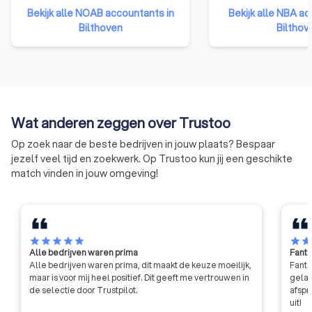
bedrijven en ondernemers,
in Nederland en bie
Bekijk alle NOAB accountants in
Bekijk alle NBA ac
ondersteunt
ondersteuning op h
Bilthoven
Bilthov
administratiekantoren en
opleiding en ontwik
belastingadviseurs, en zorgt
accountant heeft 
ervoor dat zij voldoen aan hoge
opleiding genoten 
kwaliteitsstandaarden. Het grote
boekhouder, en is w
voordeel van een NOAB-
bevoegd om jaarre
boekhouder is dat deze
controleren. Ook k
Wat anderen zeggen over Trustoo
gespecialiseerd is in
accountants vaker 
administratieve en fiscale
en leidinggevende 
Op zoek naar de beste bedrijven in jouw plaats? Bespaar
dienstverlening voor mkb-
vervullen. Accountan
jezelf veel tijd en zoekwerk. Op Trustoo kun jij een geschikte
ondernemers. Ze hebben vaak
aangesloten bij de 
match vinden in jouw omgeving!
praktische ervaring binnen de
opgeleid volgens st
branche, wat aansluit op de
professionele nor
behoeften van jouw
moeten zich houden
onderneming. NOAB-leden
en gedragsrichtlijne
hebben klantgerichtheid hoog in
vastgesteld door 
star
star
star
star
star
star
sta
Alle bedrijven waren prima
Fanta
het vaandel hebben staan.
organisatie. Hierdoor
Alle bedrijven waren prima, dit maakt de keuze moeilijk,
Fanta
maken met een bet
maar is voor mij heel positief. Dit geeft me vertrouwen in
gelat
professionele diens
de selectie door Trustpilot.
afspr
kennis heeft van u
uit!