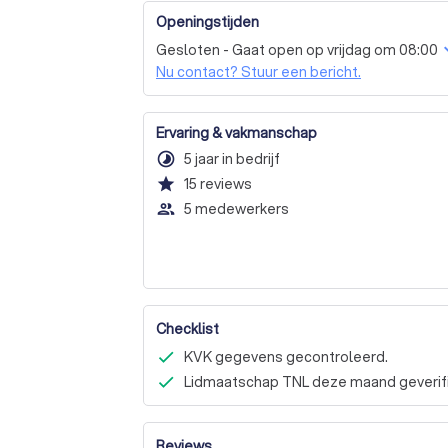
energie-efficiëntie te verbeteren en uw k
Openingstijden
ons op voor een gratis offerte.
Gesloten - Gaat open op vrijdag om 08:00
Nu contact? Stuur een bericht.
Ervaring & vakmanschap
timelapse
5 jaar in bedrijf
star
15
reviews
people_outline
5 medewerkers
Checklist
KVK gegevens gecontroleerd.
Lidmaatschap TNL deze maand geverif
Reviews