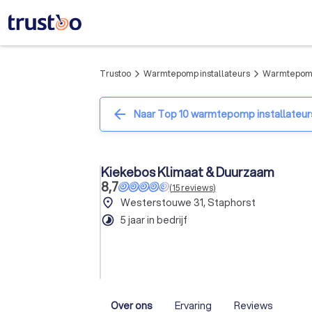
Trustoo
Warmtepomp installateurs
Warmtepomp 
arrow_forward_ios
arrow_forward_ios
arrow_back
Naar Top 10 warmtepomp installateurs
Kiekebos Klimaat & Duurzaam
8,7
(
15
reviews
)
place
Westerstouwe 31, Staphorst
timelapse
5 jaar in bedrijf
Over ons
Ervaring
Reviews