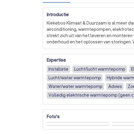
Introductie
Kiekebos Klimaat & Duurzaam is al meer dan
airconditioning, warmtepompen, elektrotec
strekt zich uit van het leveren en monteren
onderhoud en het oplossen van storingen. W
kwaliteit en klantenservice.

Expertise
Onze diensten zijn niet beperkt tot install
onafhankelijk energieadvies aan. We begrijp
Installatie
Lucht/lucht warmtepomp
E
maatwerkoplossingen die aansluiten bij uw
Lucht/water warmtepomp
Hybride war
persoonlijke benadering en vakkundige oplos
Water/water warmtepomp
Advies
Zo
Bij Kiekebos Klimaat & Duurzaam zijn we ook
Volledig elektrische warmtepomp (geen c
installaties, het installeren van warmtepo
Weet ik nog niet, adviseer mij
We zijn er trots op dat we InstallQ erkend i
alle hoge kwaliteitseisen.

Foto's
We zijn gepassioneerd over wat we doen en
mogelijke service te bieden. We kijken erna