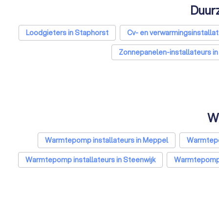
Duurz
Loodgieters in Staphorst
Cv- en verwarmingsinstallat
Zonnepanelen-installateurs in
Wa
Warmtepomp installateurs in Meppel
Warmtepo
Warmtepomp installateurs in Steenwijk
Warmtepomp i
Warmtepomp installateurs in Grafhorst
Warmtepomp 
Warmtepomp installateurs in Den Haag
Warmtep
Warmtepomp installateurs in Groningen
Warmt