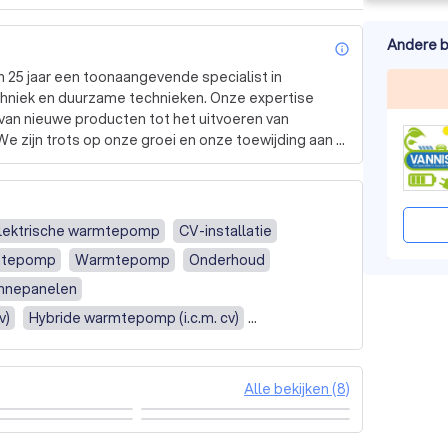
Andere b
info_outl
 25 jaar een toonaangevende specialist in 
hniek en duurzame technieken. Onze expertise 
 van nieuwe producten tot het uitvoeren van 
e zijn trots op onze groei en onze toewijding aan 
atie en onderhoud. Sinds 2020 bieden we ook 
en dat elke klant uniek is, en daarom bieden we 
lektrische warmtepomp
CV-installatie
 specifieke behoeften en wensen. Onze 
mtepomp
Warmtepomp
Onderhoud
singen staan centraal in alles wat we doen.

nnepanelen
 gespecialiseerd in het aanleggen van elektrische 
v)
Hybride warmtepomp (i.c.m. cv)
mpen en het adviseren over duurzame technieken. 
nstallateur zijn, wat betekent dat we voldoen aan 
Alle bekijken (8)
 we streven ernaar om onze klanten de best 
ar uit om met u samen te werken en u te helpen uw 