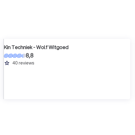
Kin Techniek - Wolf Witgoed
8,8
grade
40
reviews