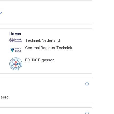
osten te verlagen. Neem vandaag nog contact met 
Lid van
Techniek Nederland
Centraal Register Techniek
BRL100 F-gassen
info_outl
ieerd.
info_outl