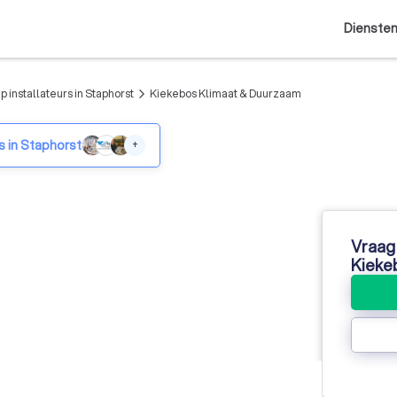
Dienste
installateurs in Staphorst
Kiekebos Klimaat & Duurzaam
arrow_forward_ios
 in Staphorst
+
Vraag 
Kieke