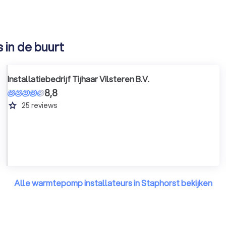
 in de buurt
Installatiebedrijf Tijhaar Vilsteren B.V.
8,8
grade
25
reviews
Alle warmtepomp installateurs in Staphorst bekijken