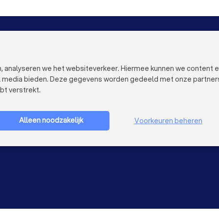
mp installateurs in Haarlem
Warmtepomp installateurs in 
omp installateurs in Den Bosch
Warmtepomp installateurs in
VOOR BEDRIJVEN
OVER TRUST
Bedrijfsprofiel verwijderen
Over Trustoo
 installateurs in Dordrecht
Warmtepomp installateurs in Z
Trustoo Top Pro
Werken bij Tr
en, analyseren we het websiteverkeer. Hiermee kunnen we content 
Ervaringen
Contact
al media bieden. Deze gegevens worden gedeeld met onze partners e
Blog
Pers
bt verstrekt.
Privacy
Bedrijf aanmelden
Cookies
Gebruikersvo
Alleen noodzakelijk
Voorkeuren beheren
Sitemap