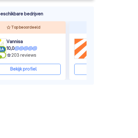
eschikbare bedrijven
ine
Top beoordeeld
Reageert snel
Vannisa
Zenovo
10,0
9,9
203
reviews
43
reviews
grade
grade
Bekijk profiel
Bekijk profiel