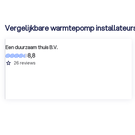
Vergelijkbare warmtepomp installateurs
Een duurzaam thuis B.V.
8,8
grade
26
reviews