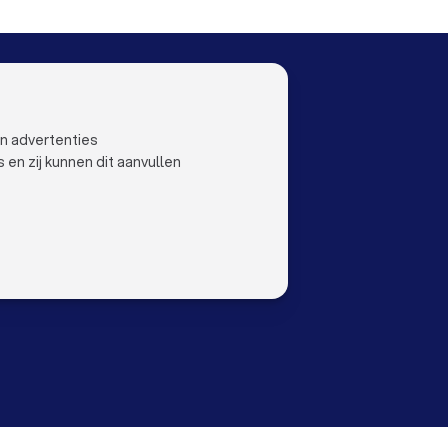
Arnhem
Warmtepomp installateurs in Amersfoort
 Maastricht
Warmtepomp installateurs in Leiden
OO
LAND
Nederland
oetermeer
ustoo
België
en advertenties
Duitsland
n zij kunnen dit aanvullen
Spanje
orwaarden