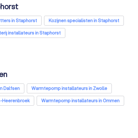
phorst
tters in Staphorst
Kozijnen specialisten in Staphorst
erij installateurs in Staphorst
sen
n Dalfsen
Warmtepomp installateurs in Zwolle
's-Heerenbroek
Warmtepomp installateurs in Ommen
Amsterdam
Warmtepomp installateurs in Rotterdam
Eindhoven
Warmtepomp installateurs in Tilburg
 Breda
Warmtepomp installateurs in Nijmegen