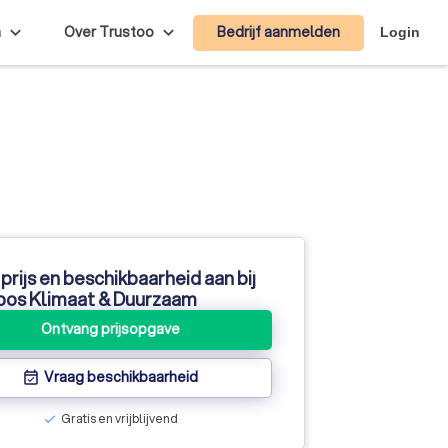
Bedrijf aanmelden
n
Over Trustoo
Login
prijs en beschikbaarheid aan bij
bos Klimaat & Duurzaam
Ontvang prijsopgave
Vraag beschikbaarheid
event_available
Gratis en vrijblijvend
check