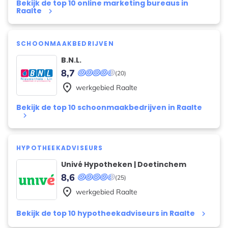
Bekijk de top 10 online marketing bureaus in
Raalte
keyboard_arrow_right
SCHOONMAAKBEDRIJVEN
B.N.L.
8,7
(20)
place
werkgebied
Raalte
Bekijk de top 10 schoonmaakbedrijven in Raalte
keyboard_arrow_right
HYPOTHEEKADVISEURS
Univé Hypotheken | Doetinchem
8,6
(25)
place
werkgebied
Raalte
Bekijk de top 10 hypotheekadviseurs in Raalte
keyboard_arrow_right