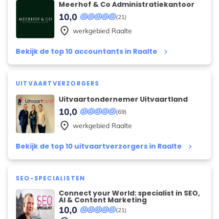
Meerhof & Co Administratiekantoor
10,0
(21)
place
werkgebied
Raalte
Bekijk de top 10 accountants in Raalte
keyboard_arrow_right
UITVAARTVERZORGERS
Uitvaartondernemer Uitvaartland
10,0
(69)
place
werkgebied
Raalte
Bekijk de top 10 uitvaartverzorgers in Raalte
keyboard_arrow_right
SEO-SPECIALISTEN
Connect your World: specialist in SEO,
AI & Content Marketing
10,0
(21)