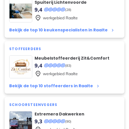
Spuiterij Lichtenvoorde
9,4
(28)
place
werkgebied
Raalte
Bekijk de top 10 keukenspecialisten in Raalte
keyboard_arrow_right
STOFFEERDERS
Meubelstoffeerderij Zit&Comfort
9,4
(83)
place
werkgebied
Raalte
Bekijk de top 10 stoffeerders in Raalte
keyboard_arrow_right
SCHOORSTEENVEGERS
Extremera Dakwerken
9,3
(90)