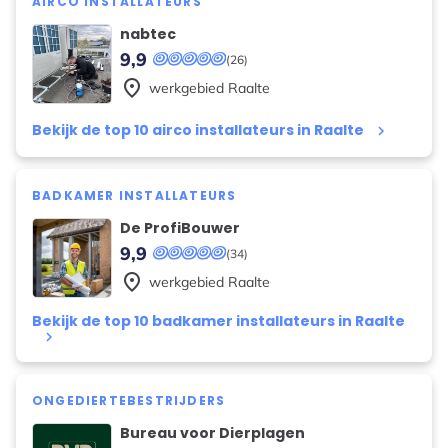
AIRCO INSTALLATEURS
nabtec
9,9
(26)
place
werkgebied
Raalte
Bekijk de top 10 airco installateurs in Raalte
keyboard_arrow_right
BADKAMER INSTALLATEURS
De ProfiBouwer
9,9
(34)
place
werkgebied
Raalte
Bekijk de top 10 badkamer installateurs in Raalte
keyboard_arrow_right
ONGEDIERTEBESTRIJDERS
Bureau voor Dierplagen