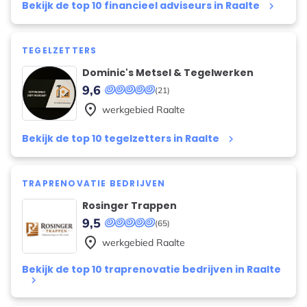
Bekijk de top 10 financieel adviseurs in Raalte
keyboard_arrow_right
TEGELZETTERS
Dominic's Metsel & Tegelwerken
9,6
(21)
place
werkgebied
Raalte
Bekijk de top 10 tegelzetters in Raalte
keyboard_arrow_right
TRAPRENOVATIE BEDRIJVEN
Rosinger Trappen
9,5
(65)
place
werkgebied
Raalte
Bekijk de top 10 traprenovatie bedrijven in Raalte
keyboard_arrow_right