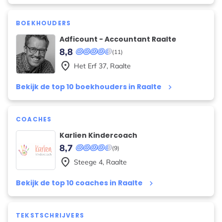
BOEKHOUDERS
Adficount - Accountant Raalte
8,8
(11)
place
Het Erf
37
,
Raalte
Bekijk de top 10 boekhouders in Raalte
keyboard_arrow_right
COACHES
Karlien Kindercoach
8,7
(9)
place
Steege
4
,
Raalte
Bekijk de top 10 coaches in Raalte
keyboard_arrow_right
TEKSTSCHRIJVERS