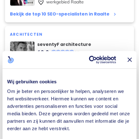
place
werkgebied
Raalte
Bekijk de top 10 SEO-specialisten in Raalte
keyboard_arrow_right
ARCHITECTEN
seventyF architecture
10,0
(22)
place
werkgebied
Raalte
Bekijk de top 10 architecten in Raalte
keyboard_arrow_right
Wij gebruiken cookies
Om je beter en persoonlijker te helpen, analyseren we
CATERAARS
het websiteverkeer. Hiermee kunnen we content en
Mies
advertenties personaliseren en functies voor social
10,0
(100)
media bieden. Deze gegevens worden gedeeld met onze
place
partners en zij kunnen dit aanvullen met informatie die je
werkgebied
Raalte
eerder aan ze hebt verstrekt.
Bekijk de top 10 cateraars in Raalte
keyboard_arrow_right