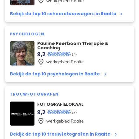
place
werkgebied
Raalte
Bekijk de top 10 schoorsteenvegers in Raalte
keyboard_arrow_right
PSYCHOLOGEN
Pauline Peerboom Therapie &
Coaching
9,2
(14)
place
werkgebied
Raalte
Bekijk de top 10 psychologen in Raalte
keyboard_arrow_right
TROUWFOTOGRAFEN
FOTOGRAFIELOKAAL
9,2
(27)
place
werkgebied
Raalte
Bekijk de top 10 trouwfotografen in Raalte
keyboard_arrow_right