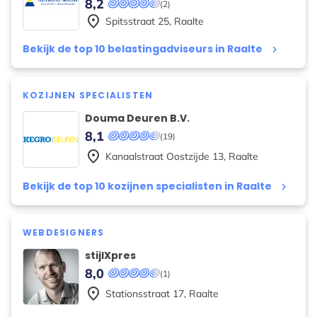
8,2
(2)
place
Spitsstraat
25
,
Raalte
Bekijk de top 10 belastingadviseurs in Raalte
keyboard_arrow_right
KOZIJNEN SPECIALISTEN
Douma Deuren B.V.
8,1
(19)
place
Kanaalstraat Oostzijde
13
,
Raalte
Bekijk de top 10 kozijnen specialisten in Raalte
keyboard_arrow_right
WEBDESIGNERS
stijlXpres
8,0
(1)
place
Stationsstraat
17
,
Raalte