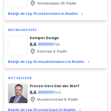
place
Westdorplaan
28
,
Raalte
Bekijk de top 10 elektriciens in Raalte
keyboard_arrow_right
MEUBELMAKERS
Kemper Design
8,6
(6)
place
Enkstraat
8
,
Raalte
Bekijk de top 10 meubelmakers in Raalte
keyboard_arrow_right
NOTARISSEN
Procee Oors Van der Werf
8,6
(11)
place
Munstersestraat
8
,
Raalte
Bekijk de top 10 notarissen in Raalte
keyboard_arrow_right