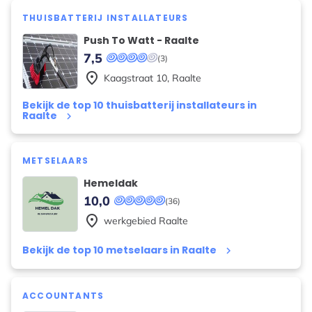
THUISBATTERIJ INSTALLATEURS
Push To Watt - Raalte
7,5
(3)
place
Kaagstraat
10
,
Raalte
Bekijk de top 10 thuisbatterij installateurs in
Raalte
keyboard_arrow_right
METSELAARS
Hemeldak
10,0
(36)
place
werkgebied
Raalte
Bekijk de top 10 metselaars in Raalte
keyboard_arrow_right
ACCOUNTANTS