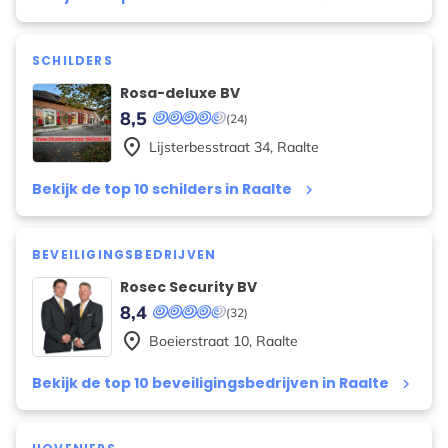
SCHILDERS
Rosa-deluxe BV
8,5
(24)
place
Lijsterbesstraat
34
,
Raalte
Bekijk de top 10 schilders in Raalte
keyboard_arrow_right
BEVEILIGINGSBEDRIJVEN
Rosec Security BV
8,4
(32)
place
Boeierstraat
10
,
Raalte
Bekijk de top 10 beveiligingsbedrijven in Raalte
keyboard_arrow_right