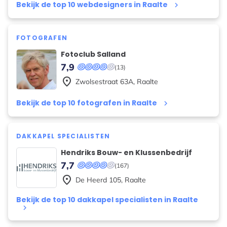
Bekijk de top 10 webdesigners in Raalte
keyboard_arrow_right
FOTOGRAFEN
Fotoclub Salland
7,9
(13)
place
Zwolsestraat
63A
,
Raalte
Bekijk de top 10 fotografen in Raalte
keyboard_arrow_right
DAKKAPEL SPECIALISTEN
Hendriks Bouw- en Klussenbedrijf
7,7
(167)
place
De Heerd
105
,
Raalte
Bekijk de top 10 dakkapel specialisten in Raalte
keyboard_arrow_right