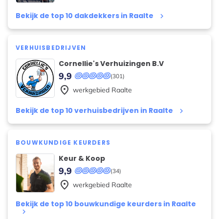
Bekijk de top 10 dakdekkers in Raalte
keyboard_arrow_right
VERHUISBEDRIJVEN
Cornellie's Verhuizingen B.V
9,9
(301)
place
werkgebied
Raalte
Bekijk de top 10 verhuisbedrijven in Raalte
keyboard_arrow_right
BOUWKUNDIGE KEURDERS
Keur & Koop
9,9
(34)
place
werkgebied
Raalte
Bekijk de top 10 bouwkundige keurders in Raalte
keyboard_arrow_right