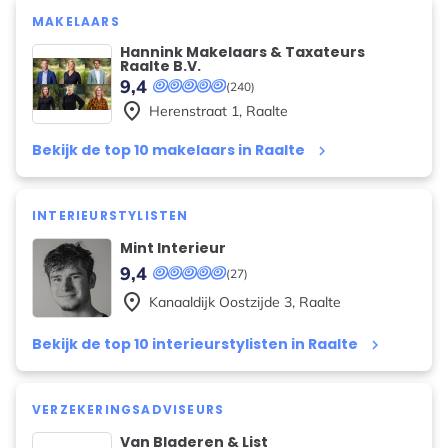
MAKELAARS
Hannink Makelaars & Taxateurs
Raalte B.V.
9,4
(240)
place
Herenstraat
1
,
Raalte
Bekijk de top 10 makelaars in Raalte
keyboard_arrow_right
INTERIEURSTYLISTEN
Mint Interieur
9,4
(27)
place
Kanaaldijk Oostzijde
3
,
Raalte
Bekijk de top 10 interieurstylisten in Raalte
keyboard_arrow_right
VERZEKERINGSADVISEURS
Van Bladeren & List