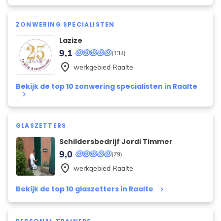
ZONWERING SPECIALISTEN
Lazize
9,1
(134)
place
werkgebied
Raalte
Bekijk de top 10 zonwering specialisten in Raalte
keyboard_arrow_right
GLASZETTERS
Schildersbedrijf Jordi Timmer
9,0
(79)
place
werkgebied
Raalte
Bekijk de top 10 glaszetters in Raalte
keyboard_arrow_right