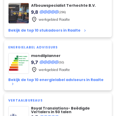
Afbouwspecialist Terhechte B.V.
9,8
(296)
place
werkgebied
Raalte
Bekijk de top 10 stukadoors in Raalte
keyboard_arrow_right
ENERGIELABEL ADVISEURS
mondilplanner
9,7
(50)
place
werkgebied
Raalte
Bekijk de top 10 energielabel adviseurs in Raalte
keyboard_arrow_right
VERTAALBUREAUS
Royal Translations- Beëdigde
Vertalers in 50 talen