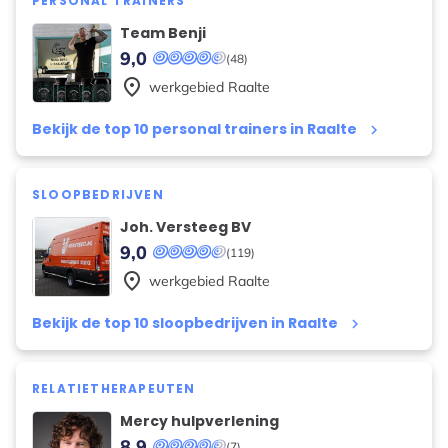
PERSONAL TRAINERS
Team Benji
9,0
(48)
place
werkgebied
Raalte
Bekijk de top 10 personal trainers in Raalte
keyboard_arrow_right
SLOOPBEDRIJVEN
Joh. Versteeg BV
9,0
(119)
place
werkgebied
Raalte
Bekijk de top 10 sloopbedrijven in Raalte
keyboard_arrow_right
RELATIETHERAPEUTEN
Mercy hulpverlening
8,9
(7)