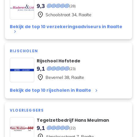
9,3
(28)
place
Schoolstraat
34
,
Raalte
Bekijk de top 10 verzekeringsadviseurs in Raalte
keyboard_arrow_right
RIJSCHOLEN
Rijschool Hofstede
9,1
(23)
place
Bevernel
38
,
Raalte
Bekijk de top 10 rijscholen in Raalte
keyboard_arrow_right
VLOERLEGGERS
Tegelzetbedrijf Hans Meulman
9,1
(22)
place
Almelosestraat
7
,
Raalte