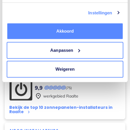
Instellingen
DJ'S
DJ Remmy
10,0
Akkoord
(23)
place
werkgebied
Raalte
Aanpassen
Bekijk de top 10 dj's in Raalte
keyboard_arrow_right
Weigeren
ZONNEPANELEN-INSTALLATEURS
Kennemer Elektra
9,9
(75)
place
werkgebied
Raalte
Bekijk de top 10 zonnepanelen-installateurs in
Raalte
keyboard_arrow_right