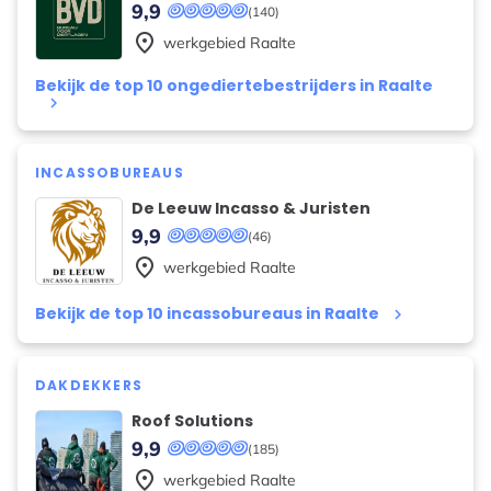
9,9
(140)
place
werkgebied
Raalte
Bekijk de top 10 ongediertebestrijders in Raalte
keyboard_arrow_right
INCASSOBUREAUS
De Leeuw Incasso & Juristen
9,9
(46)
place
werkgebied
Raalte
Bekijk de top 10 incassobureaus in Raalte
keyboard_arrow_right
DAKDEKKERS
Roof Solutions
9,9
(185)
place
werkgebied
Raalte