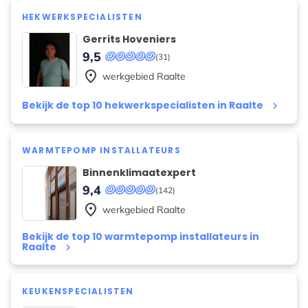
HEKWERKSPECIALISTEN
Gerrits Hoveniers
9,5
(31)
place
werkgebied
Raalte
Bekijk de top 10 hekwerkspecialisten in Raalte
keyboard_arrow_right
WARMTEPOMP INSTALLATEURS
Binnenklimaatexpert
9,4
(142)
place
werkgebied
Raalte
Bekijk de top 10 warmtepomp installateurs in
Raalte
keyboard_arrow_right
KEUKENSPECIALISTEN