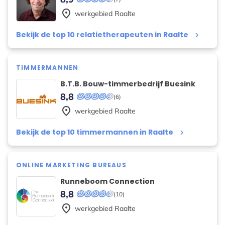
place
werkgebied
Raalte
Bekijk de top 10 relatietherapeuten in Raalte
keyboard_arrow_right
TIMMERMANNEN
B.T.B. Bouw-timmerbedrijf Buesink
8,8
(6)
place
werkgebied
Raalte
Bekijk de top 10 timmermannen in Raalte
keyboard_arrow_right
ONLINE MARKETING BUREAUS
Runneboom Connection
8,8
(10)
place
werkgebied
Raalte