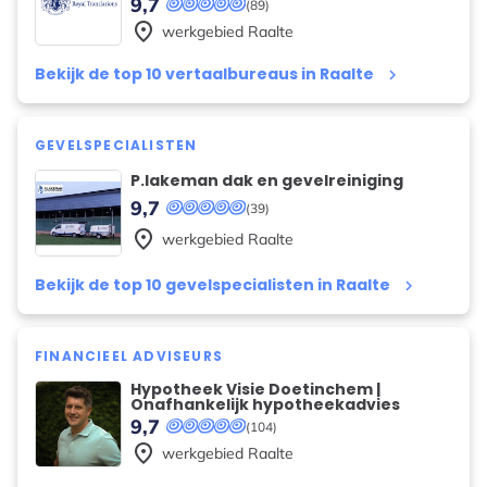
9,7
(89)
place
werkgebied
Raalte
Bekijk de top 10 vertaalbureaus in Raalte
keyboard_arrow_right
GEVELSPECIALISTEN
P.lakeman dak en gevelreiniging
9,7
(39)
place
werkgebied
Raalte
Bekijk de top 10 gevelspecialisten in Raalte
keyboard_arrow_right
FINANCIEEL ADVISEURS
Hypotheek Visie Doetinchem |
Onafhankelijk hypotheekadvies
9,7
(104)
place
werkgebied
Raalte