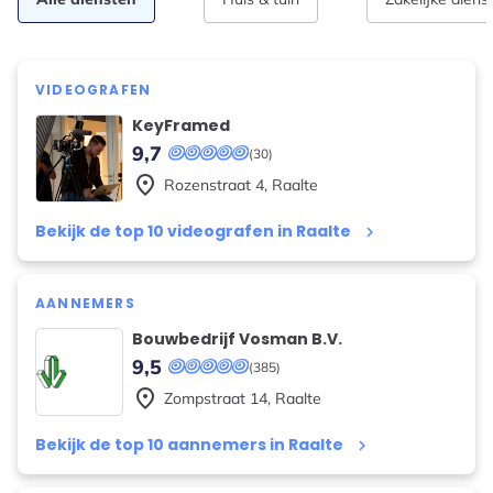
VIDEOGRAFEN
KeyFramed
9,7
(30)
place
Rozenstraat
4
,
Raalte
Bekijk de top 10 videografen in Raalte
keyboard_arrow_right
AANNEMERS
Bouwbedrijf Vosman B.V.
9,5
(385)
place
Zompstraat
14
,
Raalte
Bekijk de top 10 aannemers in Raalte
keyboard_arrow_right