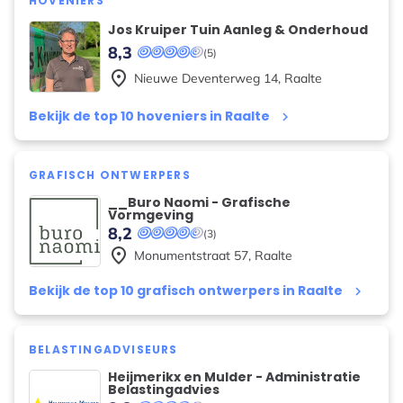
HOVENIERS
Jos Kruiper Tuin Aanleg & Onderhoud
8,3
(5)
place
Nieuwe Deventerweg
14
,
Raalte
Bekijk de top 10 hoveniers in Raalte
keyboard_arrow_right
GRAFISCH ONTWERPERS
__Buro Naomi - Grafische
Vormgeving
8,2
(3)
place
Monumentstraat
57
,
Raalte
Bekijk de top 10 grafisch ontwerpers in Raalte
keyboard_arrow_right
BELASTINGADVISEURS
Heijmerikx en Mulder - Administratie
Belastingadvies