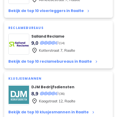
Bekijk de top 10 vloerleggers in Raalte
keyboard_arrow_right
RECLAMEBUREAUS
Salland Reclame
9,0
(14)
place
Kotterstraat
7
,
Raalte
Bekijk de top 10 reclamebureaus in Raalte
keyboard_arrow_right
KLUSJESMANNEN
DJM Bedrijfsdiensten
8,9
(36)
place
Kaagstraat
12
,
Raalte
Bekijk de top 10 klusjesmannen in Raalte
keyboard_arrow_right