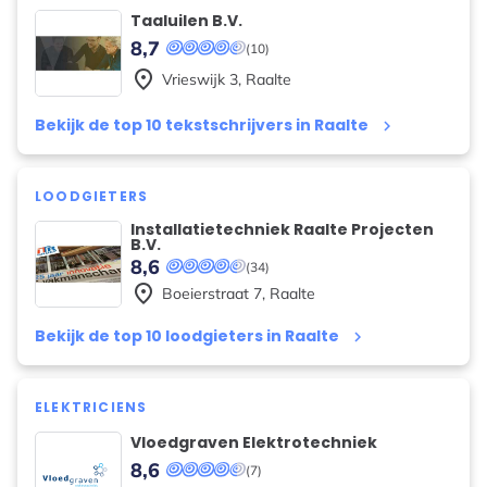
Taaluilen B.V.
8,7
(10)
place
Vrieswijk
3
,
Raalte
Bekijk de top 10 tekstschrijvers in Raalte
keyboard_arrow_right
LOODGIETERS
Installatietechniek Raalte Projecten
B.V.
8,6
(34)
place
Boeierstraat
7
,
Raalte
Bekijk de top 10 loodgieters in Raalte
keyboard_arrow_right
ELEKTRICIENS
Vloedgraven Elektrotechniek
8,6
(7)