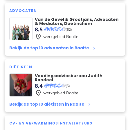
ADVOCATEN
Van de Gevel & Grootjans, Advocaten
& Mediators, Doetinchem
8,5
(62)
place
werkgebied
Raalte
Bekijk de top 10 advocaten in Raalte
keyboard_arrow_right
DIËTISTEN
Voedingsadviesbureau Judith
Rondeel
8,4
(5)
place
werkgebied
Raalte
Bekijk de top 10 diëtisten in Raalte
keyboard_arrow_right
CV- EN VERWARMINGSINSTALLATEURS