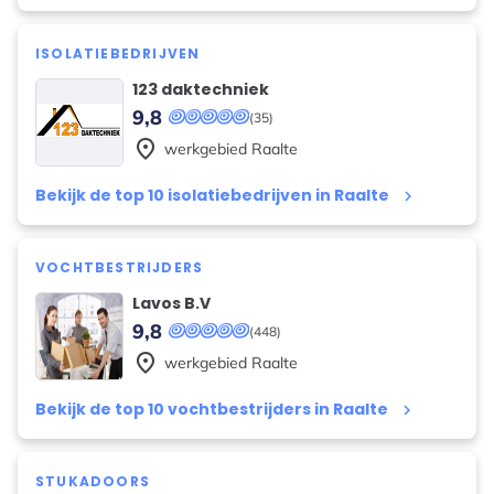
ISOLATIEBEDRIJVEN
123 daktechniek
9,8
(35)
place
werkgebied
Raalte
Bekijk de top 10 isolatiebedrijven in Raalte
keyboard_arrow_right
VOCHTBESTRIJDERS
Lavos B.V
9,8
(448)
place
werkgebied
Raalte
Bekijk de top 10 vochtbestrijders in Raalte
keyboard_arrow_right
STUKADOORS