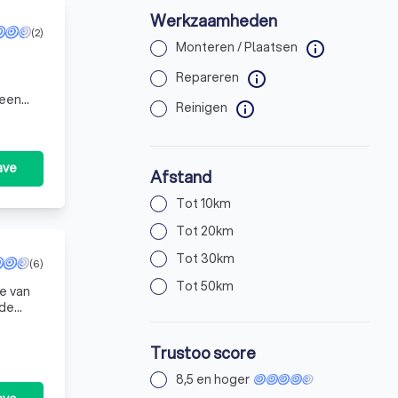
Werkzaamheden
(2)
Monteren / Plaatsen
info
Repareren
info
Reinigen
info
ave
Afstand
Tot 10km
Tot 20km
Tot 30km
(6)
Tot 50km
e van
 de
t
Trustoo score
8,5 en hoger