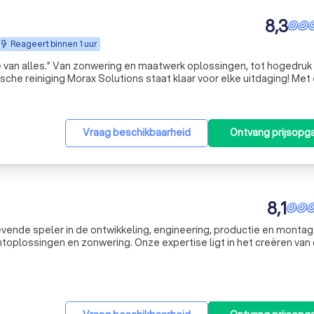
8,3
Reageert binnen 1 uur
 van alles.” Van zonwering en maatwerk oplossingen, tot hogedruk
aar voor elke uitdaging! Met een
tail en focus op kwaliteit leveren wij betrouwbaar werk voor zowel
Vraag beschikbaarheid
Ontvang prijsopg
8,1
ende speler in de ontwikkeling, engineering, productie en montag
htoplossingen en zonwering. Onze expertise ligt in het creëren van
n totaalconcept dat daglicht, kunstlicht en zonwering combineert. Di