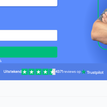
n
%
Uitstekend
4371
reviews op