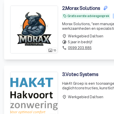
2
.
Morax Solutions
Gratis eerste adviesgesprek
local_offer
Morax Solutions, “een manusje
werkzaamheden en specialistische reiniging Morax Solutions staat kl
praktische aanpak, oog voor de
Werkgebied Dalfsen
place
particul
5 jaar in bedrijf
timelapse
0599 203 885
phone
15
photo_size_select_actual
3
.
Votec Systems
Hak4t Groep is een toonaangev
daglichtconstructies, kunstlic
'brightest light solutions', ee
Werkgebied Dalfsen
place