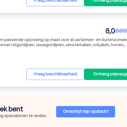
Vraag beschikbaarheid
Ontvang prijsopg
8,0
 een passende oplossing op maat voor al uw binnen- en buitenzonwer
vat rolgordijnen, vouwgordijnen, vensterluiken, rolluiken, horren,
jaloezieën. Wij onderscheiden ons door de hoge kwaliteit en
Vraag beschikbaarheid
Ontvang prijsopg
oek bent
Omschrijf mijn opdracht
g specialisten te vinden.