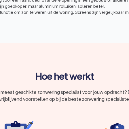
iting voor een raam, deur of andere opening in een gebouw of andere r
ijn goedkoper, maar aluminium rolluiken isoleren beter.
nctie om zon te weren uit de woning. Screens zijn vergelijkbaar me
 het doek glijdt tussen de geleiders verticaal naar beneden.
kleding aan de binnenkant van jouw raam, die de zon en warmte bu
ring beschikbaar, denk daarbij aan rolgordijnen, shutters, jaloezieën
alisten gevonden. De zonwering specialisten in Dalfsen hebben e
goede keuze voor het plaatsen van jouw zonwering. We kunnen je ook 
nvoudig de zonwering specialisten vergelijken en degene kiezen die
Hoe het werkt
 meest geschikte zonwering specialist voor jouw opdracht? B
 vrijblijvend voorstellen op bij de beste zonwering specialiste