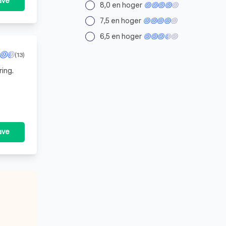
ave
8,0 en hoger
7,5 en hoger
6,5 en hoger
(13)
ing.
ave