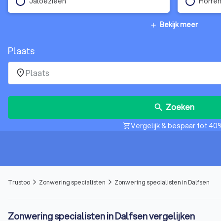
Jaloezieën
Horre
Bekijk meer
add
Plaats
place
Zoeken
search
Vergelijk & bespaar tot 40
shopping_cart
Trustoo
Zonwering specialisten
Zonwering specialisten in Dalfsen
arrow_forward_ios
arrow_forward_ios
Zonwering specialisten in Dalfsen vergelijken