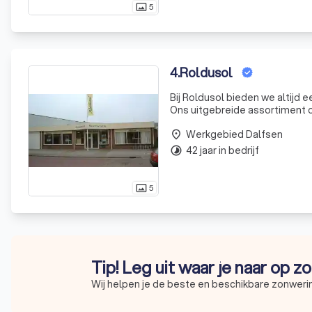
5
photo_size_select_actual
4
.
Roldusol
Bij Roldusol bieden we altijd
Ons uitgebreide assortiment om
terrasoverkappingen en buiten
Werkgebied Dalfsen
functionalitei
place
42 jaar in bedrijf
timelapse
5
photo_size_select_actual
Tip! Leg uit waar je naar op z
Wij helpen je de beste en beschikbare zonwerin