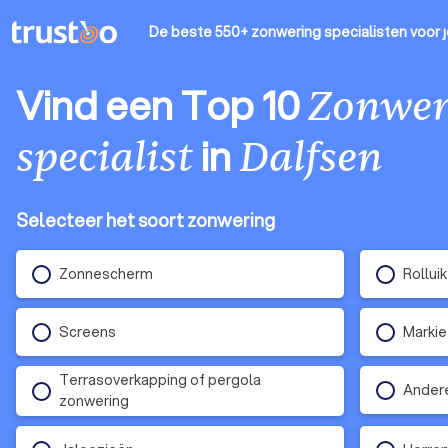
De beste 550+ zonwering specialisten
voor 
Vind een Top 10
Zonwer
in
specialist
Dalfsen
Selecteer het soort zonwering
Zonnescherm
Rollui
Screens
Marki
Terrasoverkapping of pergola
Ander
zonwering