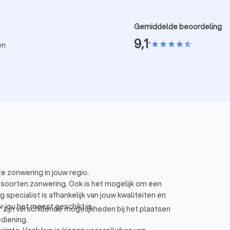
Gemiddelde beoordeling
9,1
•
star
star
star
star
star_half
en
e zonwering in jouw regio.
e soorten zonwering. Ook is het mogelijk om een
specialist is afhankelijk van jouw kwaliteiten en
 jou het meest geschikt is.
ijn verschillende mogelijkheden bij het plaatsen
diening.