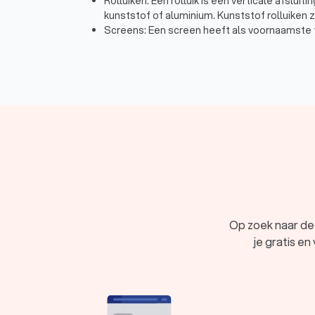
Rolluiken: Een rolluik is een verticale afslu
kunststof of aluminium. Kunststof rolluiken z
Screens: Een screen heeft als voornaamste fu
zijden van het raam geleiders gemonteerd en
Binnenzonwering: Binnenzonwering is raambe
is. Er zijn verschillende soorten binnenzonwe
In Dalfsen hebben wij 550 goede zonwering speci
specialist je ook kiest, via Trustoo maak je een 
verschillende zonwering specialisten. Zo kun je ee
Op zoek naar de
je gratis en