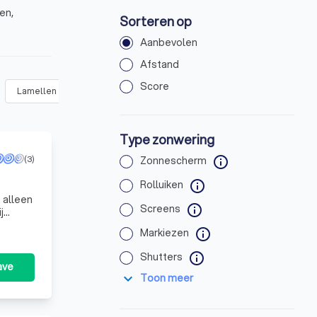
en,
Sorteren op
Aanbevolen
Afstand
Score
Lamellen
Jaloezieën
Terrasoverkapping of pergola zonw
Type zonwering
(3)
Zonnescherm
info
Rolluiken
info
 alleen
Screens
info
j
. Met
Markiezen
info
Shutters
info
ave
expand_more
Toon meer