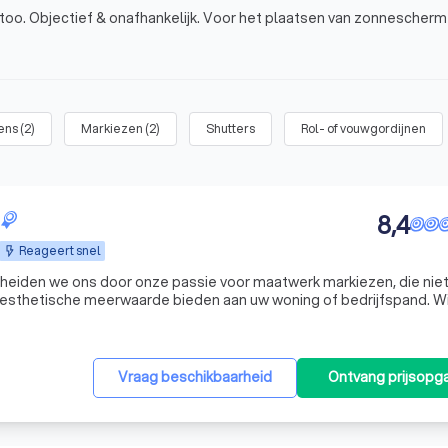
stoo. Objectief & onafhankelijk. Voor het plaatsen van zonnescherm
ens
(
2
)
Markiezen
(
2
)
Shutters
Rol- of vouwgordijnen
8,4
Reageert snel
heiden we ons door onze passie voor maatwerk markiezen, die niet
n esthetische meerwaarde bieden aan uw woning of bedrijfspand. Wi
 is en besteden daarom bijzondere aandacht aan detail en afwerking
Vraag beschikbaarheid
Ontvang prijsopg