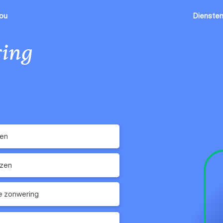
jou
Dienste
ing
ken
ezen
e zonwering