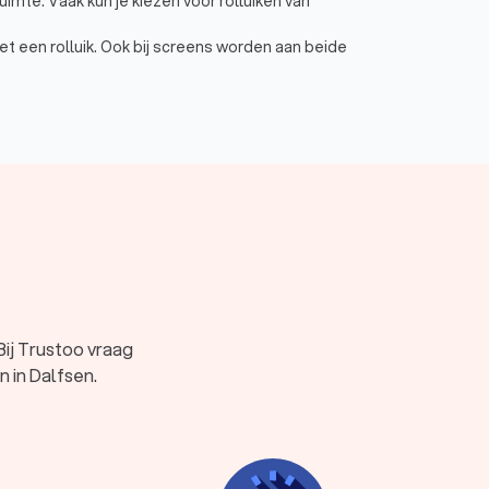
uimte. Vaak kun je kiezen voor rolluiken van
t een rolluik. Ook bij screens worden aan beide
iten houdt en een mooie decoratie in jouw woning
 of lamellen.
en gemiddelde Trustoo Score van een 8.8. Welke
helpen door direct prijsopgaven aan te vragen bij
 het beste bij jou past.
ij Trustoo vraag
n in Dalfsen.