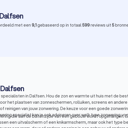
 Dalfsen
rdeeld met een
9,1
gebaseerd op in totaal
599
reviews uit
5
bronn
 Dalfsen
pecialisten in Dalfsen. Hou de zon en warmte uit huis met de best
 voor het plaatsen van zonneschermen, rolluiken, screens en ander
of reinigen van jouw zonwering. De keuze voor een goede zonwering 
ering specialist kan je ook adviseren over welk type zonwering voor
ing die aan de buitenzijde van een gebouw wordt opgehangen. Er z
sen een uitvalscherm of een knikarmscherm, maar ook het type be