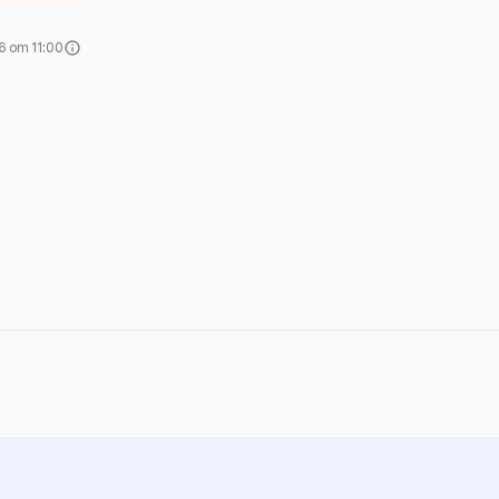
6 om 11:00
info