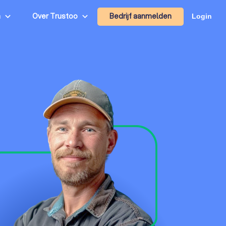
Bedrijf aanmelden
n
Over Trustoo
Login