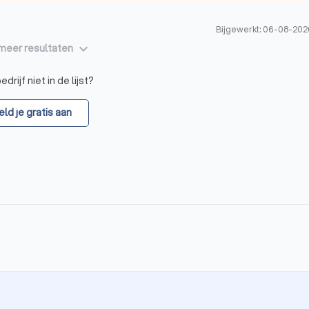
Bijgewerkt: 06-08-202
keyboard_arrow_down
meer resultaten
drijf niet in de lijst?
ld je gratis aan