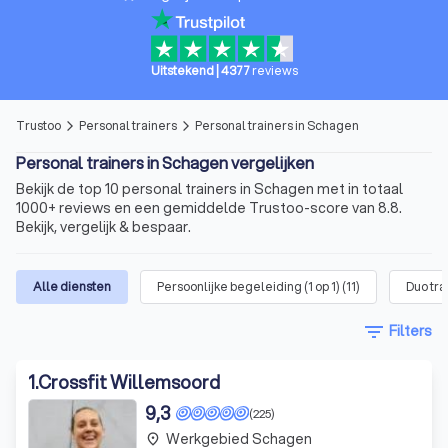
Uitstekend
|
4377
reviews
Trustoo
Personal trainers
Personal trainers in Schagen
arrow_forward_ios
arrow_forward_ios
Personal trainers in Schagen vergelijken
Bekijk de top 10 personal trainers in Schagen met in totaal
1000+ reviews en een gemiddelde Trustoo-score van 8.8.
Bekijk, vergelijk & bespaar.
Alle diensten
Persoonlijke begeleiding (1 op 1)
(
11
)
Duo tra
filter_list
Filters
1
.
Crossfit Willemsoord
9,3
(225)
Werkgebied Schagen
place