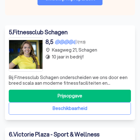
5
.
Fitnessclub Schagen
8,5
(113)
Kaagweg 21, Schagen
place
10 jaar in bedrijf
timelapse
Bij Fitnessclub Schagen onderscheiden we ons door een
breed scala aan moderne fitnessfaciliteiten en
persoonlijke begeleiding die jou helpt om je sportieve
doelen te bereiken. Onze club is uitgerust met de
Prijsopgave
nieuwste apparatuur, waaronder geavanceerde
spinningfietsen van Technogym en een innovatieve e
Beschikbaarheid
6
.
Victorie Plaza - Sport & Wellness