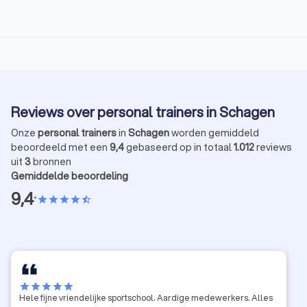
Reviews over personal trainers in Schagen
Onze
personal trainers
in
Schagen
worden gemiddeld
beoordeeld met een
9,4
gebaseerd op in totaal
1.012
reviews
uit
3
bronnen
Gemiddelde beoordeling
9,4
•
star
star
star
star
star_half
star
star
star
star
star
Hele fijne vriendelijke sportschool. Aardige medewerkers. Alles