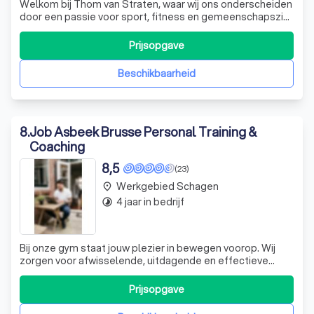
Welkom bij Thom van Straten, waar wij ons onderscheiden
door een passie voor sport, fitness en gemeenschapszin.
Ons doel is om jou te ondersteunen bij het bereiken van je
persoonlijke fitnessdoelen, het verleggen van je grenzen
Prijsopgave
en het ontdekken van je volledige potentieel. Of je nu
interesse hebt in
Beschikbaarheid
8
.
Job Asbeek Brusse Personal Training &
Coaching
8,5
(23)
Werkgebied Schagen
place
4 jaar in bedrijf
timelapse
Bij onze gym staat jouw plezier in bewegen voorop. Wij
zorgen voor afwisselende, uitdagende en effectieve
trainingen die jou sterker maken en je conditie verbeteren.
Onze sessies omvatten explosieve krachtoefeningen,
Prijsopgave
conditionele lichaamsgewichtoefeningen en intensieve
boksoefeningen. Na elke traini