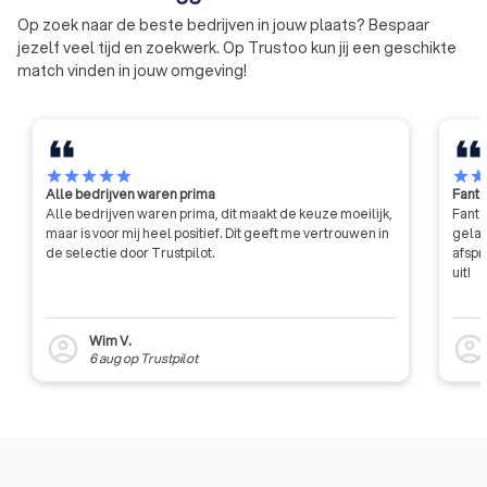
Op zoek naar de beste bedrijven in jouw plaats? Bespaar
jezelf veel tijd en zoekwerk. Op Trustoo kun jij een geschikte
match vinden in jouw omgeving!
star
star
star
star
star
star
sta
Alle bedrijven waren prima
Fanta
Alle bedrijven waren prima, dit maakt de keuze moeilijk,
Fanta
maar is voor mij heel positief. Dit geeft me vertrouwen in
gelat
de selectie door Trustpilot.
afspr
uit!
Wim V.
account_circle
account_circl
6 aug
op
Trustpilot