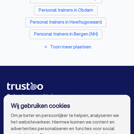
Personal trainers in Obdam
Personal trainers in Heerhugowaard
Personal trainers in Bergen (NH)
Personal trainers in Den Helder
Toon meer plaatsen
add
Personal trainers in Alkmaar
Personal trainers in Schermerhorn
Personal trainers in Zwaag
Personal trainers in Heiloo
De beste personal trainers voor jou
Wij gebruiken cookies
Personal trainers in Amsterdam
info@trustoo.nl
Om je beter en persoonlijker te helpen, analyseren we
Personal trainers in Rotterdam
het websiteverkeer. Hiermee kunnen we content en
advertenties personaliseren en functies voor social
Personal trainers in Den Haag