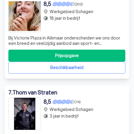
8,5
(202)
Werkgebied Schagen
place
18 jaar in bedrijf
timelapse
Bij Victorie Plaza in Alkmaar onderscheiden we ons door
een breed en veelzijdig aanbod aan sport- en
wellnessactiviteiten, waarbij persoonlijke aandacht en een
gevoel van gemeenschap centraal staan. Ons doel is om
Prijsopgave
een omgeving te creëren waar iedereen, ongeacht
leeftijd of fitnessniveau, zich thuis
Beschikbaarheid
7
.
Thom van Straten
8,5
(74)
Werkgebied Schagen
place
3 jaar in bedrijf
timelapse