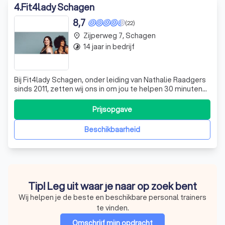
4
.
Fit4lady Schagen
8,7
(22)
Zijperweg 7, Schagen
place
14 jaar in bedrijf
timelapse
Bij Fit4lady Schagen, onder leiding van Nathalie Raadgers
sinds 2011, zetten wij ons in om jou te helpen 30 minuten
beweging in je weekritme te integreren. Ontdek samen
met ons team de voordelen van onze club. Voel je
Prijsopgave
welkom om de kracht van Fit4lady zelf te ervaren. Vraag
een gratis offerte aan!
Beschikbaarheid
Tip! Leg uit waar je naar op zoek bent
Wij helpen je de beste en beschikbare personal trainers
te vinden.
Omschrijf mijn opdracht