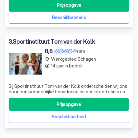
bieden. Onze moderne faciliteiten, waaronder een ruime
Prijsopgave
fitnesszaal met de nieuwste apparatuur van Matrix,
bieden voor elk wat wils. Of
Beschikbaarheid
3
.
Sportinstituut Tom van der Kolk
8,8
(191)
Werkgebied Schagen
place
14 jaar in bedrijf
timelapse
Bij Sportinstituut Tom van der Kolk onderscheiden wij ons
door een persoonlijke benadering en een breed scala aan
fitnessmogelijkheden. Onze faciliteiten zijn uitgerust met
de nieuwste apparatuur en wij bieden diverse
Prijsopgave
groepslessen aan die geschikt zijn voor elk fitnessniveau.
Of je nu een beginner b
Beschikbaarheid