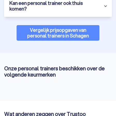
Kan een personal trainer ook thuis
personal training aan huis, in de gym of online personal
training.
komen?
Laat je begeleiden door een professionele fitness coach en
behaal jouw gezondheidsdoelen sneller dan ooit. Vraag
vandaag nog gratis offertes aan via Trustoo en ontdek de
Vergelijk prijsopgaven van
mogelijkheden in Schagen.
personal trainers in Schagen
Onze personal trainers beschikken over de
volgende keurmerken
Wat anderen zeggen over Trustoo