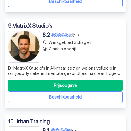
Beschikbaarheid
9
.
MatrixX Studio's
8,2
(16)
Werkgebied Schagen
place
7 jaar in bedrijf
timelapse
Bij MatrixX Studio's in Alkmaar zetten we ons volledig in
om jouw fysieke en mentale gezondheid naar een hoger
niveau te tillen. Ons aanbod is divers en afgestemd op
iedereen die zijn of haar levensstijl wil verbeteren,
Prijsopgave
ongeacht het fitnessniveau. Wij bieden personal training,
CrossTraining, bedrijf
Beschikbaarheid
10
.
Urban Training
8,1
(18)