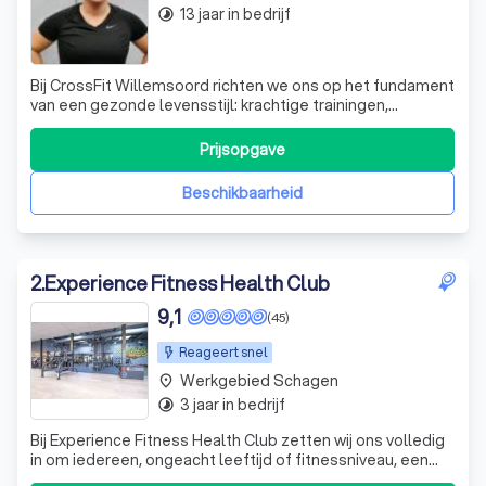
13 jaar in bedrijf
timelapse
Bij CrossFit Willemsoord richten we ons op het fundament
van een gezonde levensstijl: krachtige trainingen,
voedingsadvies en een ondersteunende community.
Onze aanpak is holistisch; we kijken niet alleen naar
Prijsopgave
fysieke training, maar integreren ook voedingsbegeleiding
en mentale coaching om je te hel
Beschikbaarheid
2
.
Experience Fitness Health Club
9,1
(45)
Reageert snel
Werkgebied Schagen
place
3 jaar in bedrijf
timelapse
Bij Experience Fitness Health Club zetten wij ons volledig
in om iedereen, ongeacht leeftijd of fitnessniveau, een
uitgebreid en persoonlijk afgestemd sportaanbod te