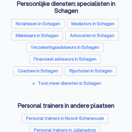
Persoonlijke diensten: specialisten in
Schagen
Notarissen in Schagen
Mediators in Schagen
Makelaars in Schagen
Advocaten in Schagen
Verzekeringsadviseurs in Schagen
Financieel adviseurs in Schagen
Coaches in Schagen
Rijscholen in Schagen
Relatietherapeuten in Schagen
Toon meer diensten in Schagen
add
Psychologen in Schagen
Personal trainers in andere plaatsen
Belastingadviseurs in Schagen
Hypotheekadviseurs in Schagen
Personal trainers in Noord-Scharwoude
Diëtisten in Schagen
Personal trainers in Julianadorp