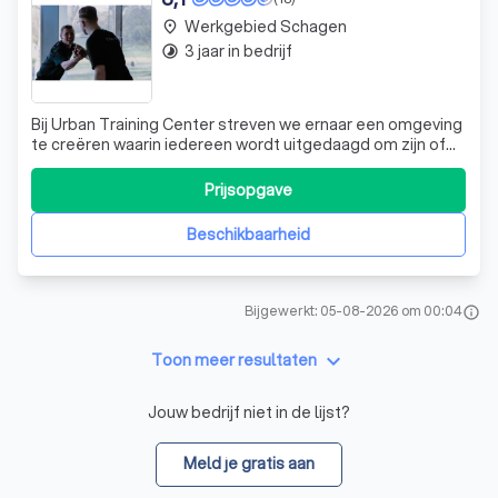
Werkgebied Schagen
place
3 jaar in bedrijf
timelapse
Bij Urban Training Center streven we ernaar een omgeving
te creëren waarin iedereen wordt uitgedaagd om zijn of
haar persoonlijke grenzen te verleggen. Onze missie is
om mensen te helpen het beste uit zichzelf te halen,
Prijsopgave
zowel fysiek als mentaal. We bieden een breed scala aan
trainingsprogramma's die
Beschikbaarheid
Bijgewerkt: 05-08-2026 om 00:04
info
keyboard_arrow_down
Toon meer resultaten
Jouw bedrijf niet in de lijst?
Meld je gratis aan