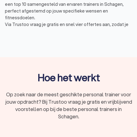
een top 10 samengesteld van ervaren trainers in Schagen,
perfect afgestemd op jouw specifieke wensen en
fitnessdoelen.
Via Trustoo vraag je gratis en snel vier offertes aan, zodat je
de personal trainer vindt die jou tijdens het sporten perfect
begeleidt. Of je nu wilt afvallen, spiermassa wilt opbouwen of
je conditie wilt verbeteren, bij Trustoo vind je de beste
personal trainer voor jouw traject.
Waarom personal training?
Hoe het werkt
Personal training is een op maat gemaakte vorm van
begeleiding die je helpt om je fitness- en gezondheidsdoelen
te bereiken. Een personal trainer of fitness
Op zoek naar de meest geschikte personal trainer voor
coach
in Schagen
biedt persoonlijke aandacht, deskundig advies en aangepaste
jouw opdracht? Bij Trustoo vraag je gratis en vrijblijvend
trainingsschema’s die aansluiten bij jouw niveau, doelen en
voorstellen op bij de beste personal trainers in
lifestyle. Dit kan variëren van krachttraining en
Schagen.
conditieverbetering tot gewichtsverlies en mentale focus. Of
je nu sport in een gym, thuis, of kiest voor een online personal
trainer, je profiteert altijd van professionele ondersteuning.