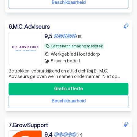
Beschikbaarheid
6
.
M.C. Adviseurs
9,5
(19)
Gratis kennismakingsgesprek
local_offer
Werkgebied Hoofddorp
place
8 jaar in bedrijf
timelapse
Betrokken, vooruitkijkend en altijd dichtbij Bij M.C.
Adviseurs geloven we in samen ondernemen. Niet op
afstand, maar naast jou als ondernemer. Wij zijn geen
traditionele accountant die alleen terugkijkt, maar een
Gratis offerte
betrokken mkb-adviseur die meedenkt, vooruitkijkt en
bijstuurt waar nodig. Onze krach
Beschikbaarheid
7
.
GrowSupport
9,4
(17)