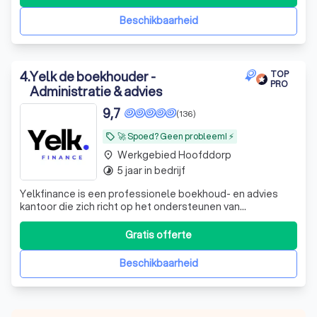
Beschikbaarheid
4
.
Yelk de boekhouder -
TOP
PRO
Administratie & advies
9,7
(136)
🚀 Spoed? Geen probleem! ⚡
local_offer
Werkgebied Hoofddorp
place
5 jaar in bedrijf
timelapse
Yelkfinance is een professionele boekhoud- en advies
kantoor die zich richt op het ondersteunen van
ondernemers en bedrijven in Nederland, maar wij helpen
ook particulieren met hun inkomstenbelasting. Met onze
Gratis offerte
expertise in financiële administratie, belastingadvies en
bedrijfsoptimalisatie helpen wij
Beschikbaarheid