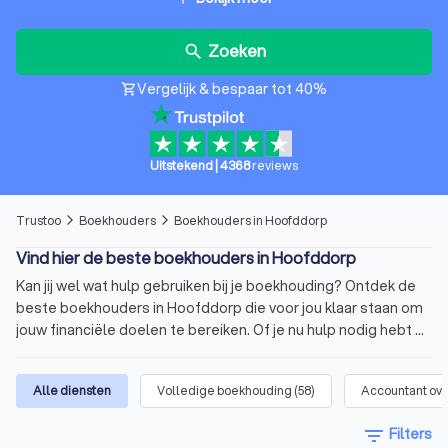
Zoeken
search
Vergelijk & bespaar tot 40%
shopping_cart
Uitstekend
|
4368
reviews
Trustoo
Boekhouders
Boekhouders in Hoofddorp
arrow_forward_ios
arrow_forward_ios
Vind hier de beste boekhouders in Hoofddorp
Kan jij wel wat hulp gebruiken bij je boekhouding? Ontdek de
beste boekhouders in Hoofddorp die voor jou klaar staan om
jouw financiële doelen te bereiken. Of je nu hulp nodig hebt bij
de boekhouding van je onderneming, belastingaangifte of
financiële planning. Via Trustoo vind je gemakkelijk de beste
Alle diensten
Volledige boekhouding
(
58
)
Accountant ove
boekhouders uit Hoofddorp. Wij hebben zorgvuldig een top 10
voor je samengesteld van de boekhouders in Hoofddorp.
filter_list
Filters
Deze boekhouders hebben een gemiddelde Trustoo Score