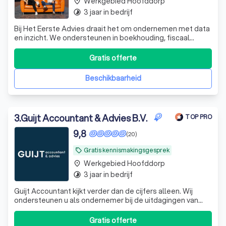
Werkgebied Hoofddorp
place
3 jaar in bedrijf
timelapse
Bij Het Eerste Advies draait het om ondernemen met data
en inzicht. We ondersteunen in boekhouding, fiscaal
advies, contractbeheer, data-dashboarding en meer.
Gratis offerte
Beschikbaarheid
3
.
Guijt Accountant & Advies B.V.
TOP PRO
9,8
(20)
Gratis kennismakingsgesprek
local_offer
Werkgebied Hoofddorp
place
3 jaar in bedrijf
timelapse
Guijt Accountant kijkt verder dan de cijfers alleen. Wij
ondersteunen u als ondernemer bij de uitdagingen van
vandaag en morgen. Samen helpen we u en de
onderneming vooruit!
Gratis offerte