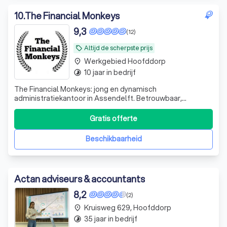
10
.
The Financial Monkeys
9,3
(12)
Altijd de scherpste prijs
local_offer
Werkgebied Hoofddorp
place
10 jaar in bedrijf
timelapse
The Financial Monkeys: jong en dynamisch
administratiekantoor in Assendelft. Betrouwbaar,
persoonlijk en efficiënt sinds 2016. Kies voor rust in je
administratie! 👉 Neem contact op!
Gratis offerte
Beschikbaarheid
Actan adviseurs & accountants
8,2
(2)
Kruisweg 629, Hoofddorp
place
35 jaar in bedrijf
timelapse