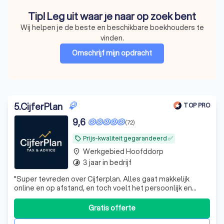
Tip! Leg uit waar je naar op zoek bent
Wij helpen je de beste en beschikbare boekhouders te
vinden.
Omschrijf mijn opdracht
5
.
CijferPlan
TOP PRO
9,6
(72)
Prijs-kwaliteit gegarandeerd ✅
local_offer
Werkgebied Hoofddorp
place
3 jaar in bedrijf
timelapse
"
Super tevreden over Cijferplan. Alles gaat makkelijk
online en op afstand, en toch voelt het persoonlijk en
betrokken.
"
Gratis offerte