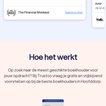
administ
Amir
een aan
26-10-20
betrouw
The Financial Monkeys
Bekijk profiel
Hoe het werkt
Op zoek naar de meest geschikte boekhouder voor
jouw opdracht? Bij Trustoo vraag je gratis en vrijblijvend
voorstellen op bij de beste boekhouders in Hoofddorp.