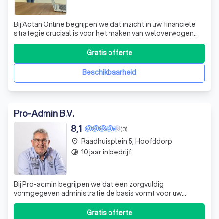
Bij Actan Online begrijpen we dat inzicht in uw financiële
strategie cruciaal is voor het maken van weloverwogen
beslissingen. Wij bieden een veilige omgeving waar u
eenvoudig informatie kunt delen en toegang krijgt tot
Gratis offerte
belangrijke gegevens zoals performance, cijfers,
belastingen en jaarrekeningen.
Beschikbaarheid
Pro-Admin B.V.
8,1
(3)
Raadhuisplein 5, Hoofddorp
place
10 jaar in bedrijf
timelapse
Bij Pro-admin begrijpen we dat een zorgvuldig
vormgegeven administratie de basis vormt voor uw
succes. Wij onderscheiden ons door structuur en helder
inzicht te bieden in uw financiële zaken, zodat u zich kunt
Gratis offerte