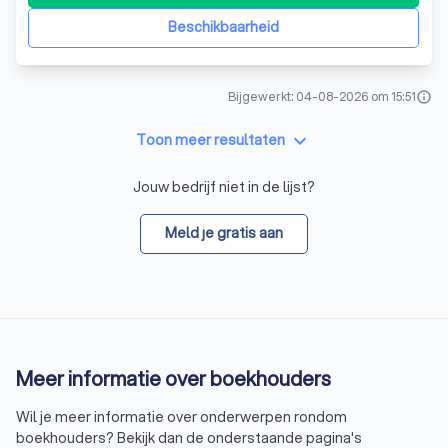
concentreren op wat echt belangrijk is: het leveren van uw
product of dienst. Ons gedreven
Beschikbaarheid
Bijgewerkt: 04-08-2026 om 15:51
info
keyboard_arrow_down
Toon meer resultaten
Jouw bedrijf niet in de lijst?
Meld je gratis aan
Meer informatie over boekhouders
Wil je meer informatie over onderwerpen rondom
boekhouders? Bekijk dan de onderstaande pagina's