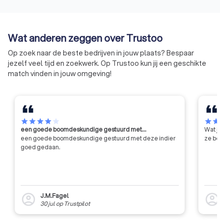
boekhouder, en is wettelijk
bevoegd om jaarrekeningen te
controleren. Ook kunnen
Wat anderen zeggen over Trustoo
accountants vaker adviserende
en leidinggevende rollen
Op zoek naar de beste bedrijven in jouw plaats? Bespaar
vervullen. Accountants die zijn
jezelf veel tijd en zoekwerk. Op Trustoo kun jij een geschikte
aangesloten bij de NBA zijn
match vinden in jouw omgeving!
opgeleid volgens strikte
professionele normen en
moeten zich houden aan regels
en gedragsrichtlijnen die zijn
vastgesteld door deze
star
star
star
star
star
star
sta
een goede boomdeskundige gestuurd met…
Wat j
organisatie. Hierdoor krijg je te
een goede boomdeskundige gestuurd met deze indier
ze be
maken met een betrouwbare en
goed gedaan.
professionele dienstverlener die
kennis heeft van uiteenlopende
zaken op financieel gebied en
daarbuiten.
J.M.Fagel
account_circle
account_circl
30 jul
op
Trustpilot