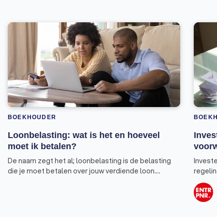
BOEKHOUDER
BOEK
Loonbelasting: wat is het en hoeveel
Inves
moet ik betalen?
voor
De naam zegt het al; loonbelasting is de belasting
Investe
die je moet betalen over jouw verdiende loon.
regeli
Periodiek krijg je van jouw werkgever geld uitbetaald.
kunt be
Dat kan bijvoorbeeld iedere maand zijn, maar ook per
investe
2 of 4 weken. Op jouw loonstrook vind je meerdere
deel va
bedragen terug, waaronder ook de belasting die
Dat sch