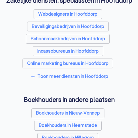
Zakelijke diensten: specialisten in Hoofddorp
Webdesigners in Hoofddorp
Beveiligingsbedrijven in Hoofddorp
Schoonmaakbedrijven in Hoofddorp
Incassobureaus in Hoofddorp
Online marketing bureaus in Hoofddorp
Tekstschrijvers in Hoofddorp
Toon meer diensten in Hoofddorp
add
Vertaalbureaus in Hoofddorp
Boekhouders in andere plaatsen
SEO-specialisten in Hoofddorp
Grafisch ontwerpers in Hoofddorp
Boekhouders in Nieuw-Vennep
Reclamebureaus in Hoofddorp
Boekhouders in Heemstede
Koffieautomaat leveranciers in Hoofddorp
Boekhouders in Hillegom