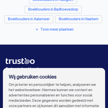
Accountants in Hoofddorp
Boekhouders in Badhoevedorp
Boekhouders in Aalsmeer
Boekhouders in Haarlem
Boekhouders in Lisse
Boekhouders in De Zilk
Toon meer plaatsen
add
Boekhouders in Uithoorn
Boekhouders in Amstelveen
Boekhouders in Amsterdam
Boekhouders in Rotterdam
De beste boekhouders voor jou
Wij gebruiken cookies
Boekhouders in Den Haag
Boekhouders in Utrecht
info@trustoo.nl
Om je beter en persoonlijker te helpen, analyseren we
Boekhouders in Eindhoven
Boekhouders in Tilburg
het websiteverkeer. Hiermee kunnen we content en
advertenties personaliseren en functies voor social
Boekhouders in Groningen
Boekhouders in Almere
media bieden. Deze gegevens worden gedeeld met
onze partners en zij kunnen dit aanvullen met informatie
Boekhouders in Breda
Boekhouders in Nijmegen
keyboard_arrow_down
VOOR PARTICULIEREN