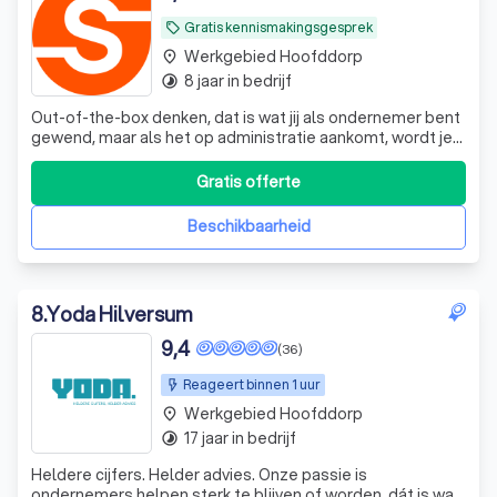
Gratis kennismakingsgesprek
local_offer
Werkgebied Hoofddorp
place
8 jaar in bedrijf
timelapse
Out-of-the-box denken, dat is wat jij als ondernemer bent
gewend, maar als het op administratie aankomt, wordt je
gedwongen om binnen de lijntjes te kleuren. Wij begrijpen
dat jouw focus ligt op het leveren van hoogwaardige
Gratis offerte
diensten, niet op het worstelen met cijfers en fiscale
verplichtingen. Grows
Beschikbaarheid
8
.
Yoda Hilversum
9,4
(36)
Reageert binnen 1 uur
Werkgebied Hoofddorp
place
17 jaar in bedrijf
timelapse
Heldere cijfers. Helder advies. Onze passie is
ondernemers helpen sterk te blijven of worden, dát is wat