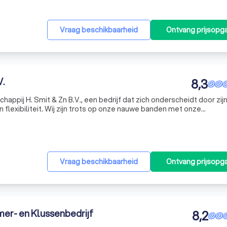
Vraag beschikbaarheid
Ontvang prijsopg
V.
8,3
ppij H. Smit & Zn B.V., een bedrijf dat zich onderscheidt door zij
 flexibiliteit. Wij zijn trots op onze nauwe banden met onze
ar om u van dienst te zijn vanaf de fundering tot aan de nokvorst
Vraag beschikbaarheid
Ontvang prijsopg
mer- en Klussenbedrijf
8,2