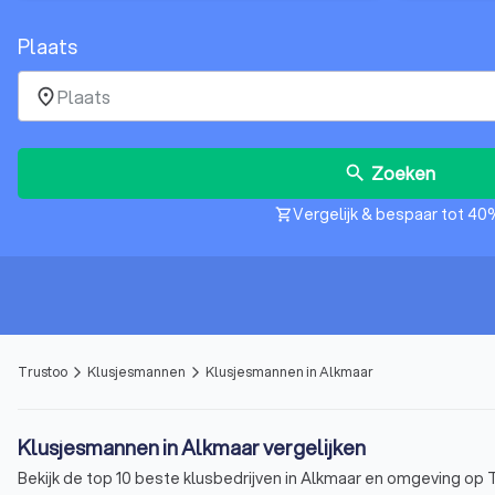
Plaats
place
Zoeken
search
Vergelijk & bespaar tot 40
shopping_cart
Trustoo
Klusjesmannen
Klusjesmannen in Alkmaar
arrow_forward_ios
arrow_forward_ios
Klusjesmannen in Alkmaar vergelijken
Bekijk de top 10 beste klusbedrijven in Alkmaar en omgeving op T