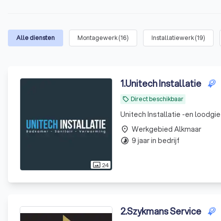
Alle diensten
Montagewerk
(
16
)
Installatiewerk
(
19
)
1
.
Unitech Installatie
Direct beschikbaar
local_offer
Unitech Installatie -en loodgi
Werkgebied Alkmaar
place
9 jaar in bedrijf
timelapse
24
photo_size_select_actual
2
.
Szykmans Service