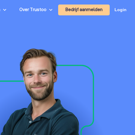
Bedrijf aanmelden
n
Over Trustoo
Login