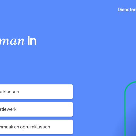
Dienste
in
sman
e klussen
latiewerk
nmaak en opruimklussen