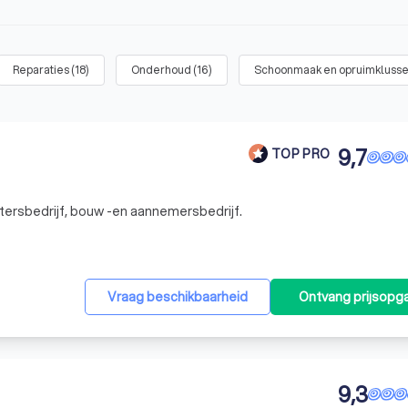
Reparaties
(
18
)
Onderhoud
(
16
)
Schoonmaak en opruimkluss
9,7
TOP PRO
etersbedrijf, bouw -en aannemersbedrijf.
Vraag beschikbaarheid
Ontvang prijsopg
9,3