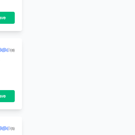
ave
(8)
n
. Onze
ave
(5)