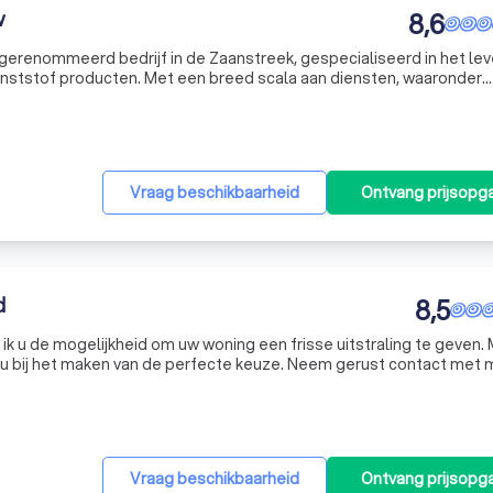
w
8,6
gerenommeerd bedrijf in de Zaanstreek, gespecialiseerd in het le
nststof producten. Met een breed scala aan diensten, waaronder
huifpuien en deuren, streven we ernaar om uw woning te transfor
Vraag beschikbaarheid
Ontvang prijsopg
d
8,5
 ik u de mogelijkheid om uw woning een frisse uitstraling te geven.
k u bij het maken van de perfecte keuze. Neem gerust contact met
 en ontdek de mogelijkheden voor uw schilderwerk!
Vraag beschikbaarheid
Ontvang prijsopg