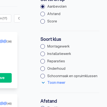
Aanbevolen
Afstand
en
(
17
)
Overige klussen
(
20
)
Score
Soort klus
(38)
Montagewerk
Installatiewerk
Reparaties
Onderhoud
Schoonmaak en opruimklussen
ave
expand_more
Toon meer
Afstand
(45)