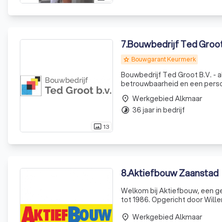
7
.
Bouwbedrijf Ted Groot
Bouwgarant Keurmerk
grade
Bouwbedrijf Ted Groot B.V. - al bijna 40 jaar d
betrouwbaarheid en een persoon
40 jaar stevig is gestoeld. Si
Werkgebied Alkmaar
place
36 jaar in bedrijf
timelapse
13
photo_size_select_actual
8
.
Aktiefbouw Zaanstad
Welkom bij Aktiefbouw, een g
tot 1986. Opgericht door Wil
aan de volgende generatie, v
Werkgebied Alkmaar
2019 m
place