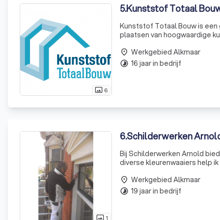
5
.
Kunststof Totaal Bou
Kunststof Totaal Bouw is een 
plaatsen van hoogwaardige ku
dakopbouwen, dakkapellen, sc
Werkgebied Alkmaar
en te verb
place
16 jaar in bedrijf
timelapse
6
photo_size_select_actual
6
.
Schilderwerken Arnol
Bij Schilderwerken Arnold bied
diverse kleurenwaaiers help i
voor een vrijblijvende offerte
Werkgebied Alkmaar
place
19 jaar in bedrijf
timelapse
1
photo_size_select_actual