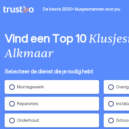
De beste 2500+ klusjesmannen
voor jou
Vind een Top 10
Klusje
Alkmaar
Selecteer de dienst die je nodig hebt
Montagewerk
Overig
Reparaties
Instal
Onderhoud
Schoo