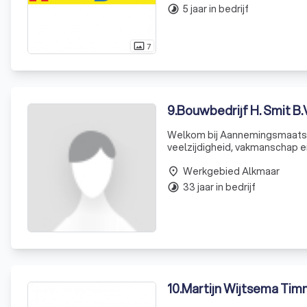
5 jaar in bedrijf
timelapse
7
photo_size_select_actual
9
.
Bouwbedrijf H. Smit B.
Welkom bij Aannemingsmaatscha
veelzijdigheid, vakmanschap en
opdrachtgevers en streven erna
Werkgebied Alkmaar
jarenlange
place
33 jaar in bedrijf
timelapse
10
.
Martijn Wijtsema Tim