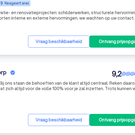
Reageert snel
ie- en renovatieprojecten: schilderwerken, structurele hervormi
 soorten interne en externe hervormingen. we wachten op uw contact. Me
hikt het bedrijf over hooggekwalificeerde professionals.
Vraag beschikbaarheid
Ontvang prijsopg
orp
9,2
Bij ons staan de behoeften van de klant altijd centraal. Reken daar
t zich altijd voor de volle 100% voor je zal inzetten. Trots kunnen
k deel van onze klandizie uit terugkerende klanten en doorverwe
Vraag beschikbaarheid
Ontvang prijsopg