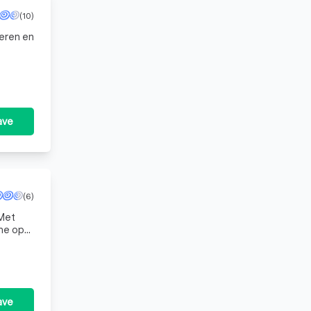
(10)
veren en
meren
ave
(6)
 Met
 me op
ave