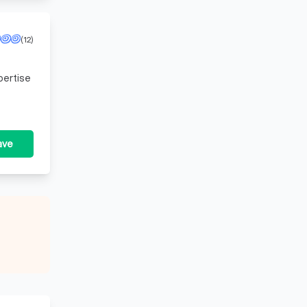
(12)
pertise
 om
ave