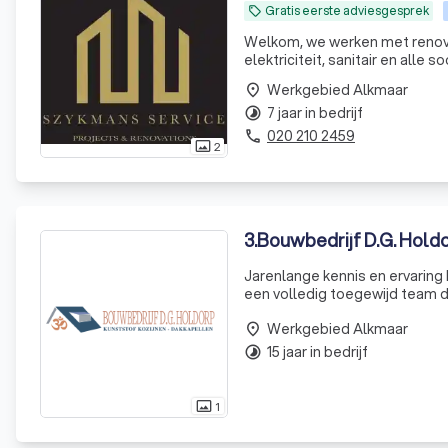
Gratis eerste adviesgesprek
local_offer
Welkom, we werken met renovat
elektriciteit, sanitair en alle
meer dan 20 jaar ervaring besc
Werkgebied Alkmaar
place
7 jaar in bedrijf
timelapse
020 210 2459
phone
2
photo_size_select_actual
3
.
Bouwbedrijf D.G. Hold
Jarenlange kennis en ervaring 
een volledig toegewijd team da
ook zeggen dat een aanzienlij
Werkgebied Alkmaar
place
15 jaar in bedrijf
timelapse
1
photo_size_select_actual