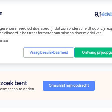
n
9,1
gerenommeerd schildersbedrijf dat zich onderscheidt door zijn ex
ecialiseerd in het transformeren van ruimtes door middel van
uurbekleding en decoratieve technieken. Onze klanten prijzen ons
kmaar
Vraag beschikbaarheid
Ontvang prijsopg
p zoek bent
Omschrijf mijn opdracht
sjesmannen te vinden.