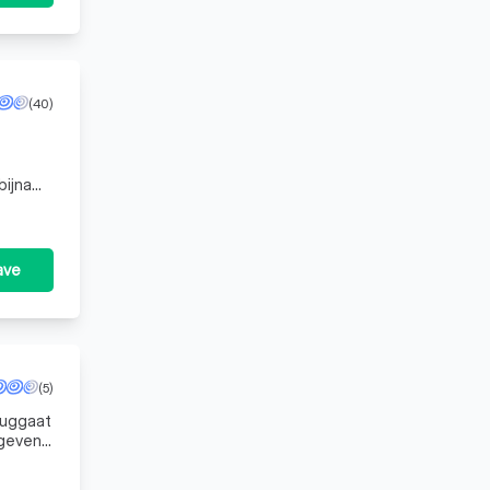
(40)
bijna
ave
(5)
ruggaat
egeven
er in