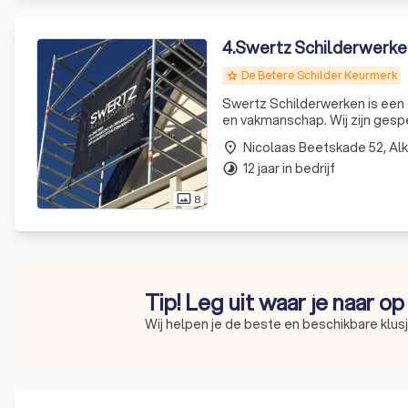
4
.
Swertz Schilderwerke
De Betere Schilder Keurmerk
grade
Swertz Schilderwerken is een 
en vakmanschap. Wij zijn gesp
professioneel schilderwerk, m
Nicolaas Beetskade 52, Al
place
onze aandach
12 jaar in bedrijf
timelapse
8
photo_size_select_actual
Tip! Leg uit waar je naar o
Wij helpen je de beste en beschikbare klu