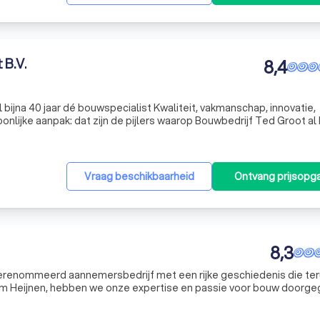
 B.V.
8,4
é bouwspecialist Kwaliteit, vakmanschap, innovatie,
lijke aanpak: dat zijn de pijlers waarop Bouwbedrijf Ted Groot al 
nds de oprichting in 1980 is onze organisatie een begrip in Heerhugo
Vraag beschikbaarheid
Ontvang prijsopg
8,3
erenommeerd aannemersbedrijf met een rijke geschiedenis die te
lem Heijnen, hebben we onze expertise en passie voor bouw doorg
ertegenwoordigd door Ruud Heijnen. Onze verhuizing naar Wormerve