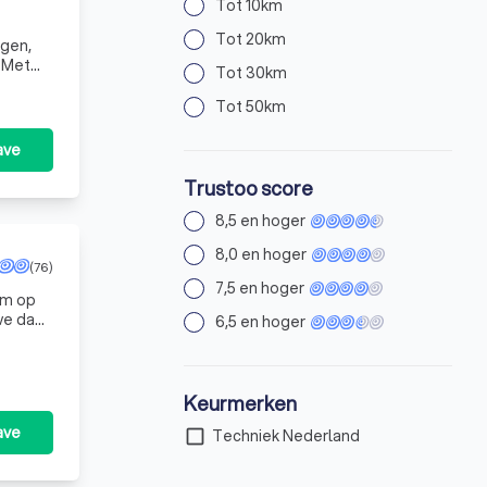
Tot 10km
Tot 20km
ngen,
t
Tot 30km
Tot 50km
ave
Trustoo score
8,5 en hoger
8,0 en hoger
(76)
7,5 en hoger
om op
 we dan
6,5 en hoger
Keurmerken
ave
check_box_outline_blank
Techniek Nederland