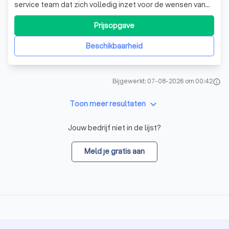
service team dat zich volledig inzet voor de wensen van
onze klanten. Wij geloven dat elke klant telt en dat is
precies wat we uitstralen in onze samenwerking. Met een
Prijsopgave
snelle respons, constante bereikbaarheid en een
proactieve houding denken we
Beschikbaarheid
Bijgewerkt: 07-08-2026 om 00:42
info
keyboard_arrow_down
Toon meer resultaten
Jouw bedrijf niet in de lijst?
Meld je gratis aan