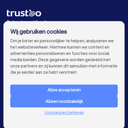
Weddingplanners in Sint-Oedenrode
Weddingplanners in Asten
De beste weddingplanners voor jou
Wij gebruiken cookies
Weddingplanners in Amsterdam
info@trustoo.nl
Om je beter en persoonlijker te helpen, analyseren we
Weddingplanners in Rotterdam
het websiteverkeer. Hiermee kunnen we content en
advertenties personaliseren en functies voor social
Weddingplanners in Den Haag
media bieden. Deze gegevens worden gedeeld met
onze partners en zij kunnen dit aanvullen met informatie
Weddingplanners in Utrecht
keyboard_arrow_down
VOOR PARTICULIEREN
die je eerder aan ze hebt verstrekt.
Weddingplanners in Eindhoven
keyboard_arrow_down
VOOR BEDRIJVEN
Weddingplanners in Tilburg
Alles accepteren
keyboard_arrow_down
OVER TRUSTOO
Weddingplanners in Groningen
Alleen noodzakelijk
LAND
Nederland
Weddingplanners in Almere
Voorkeuren beheren
België
Duitsland
Weddingplanners in Breda
Spanje