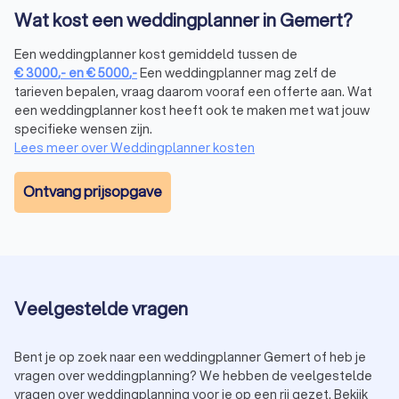
Trustoo vergelijk je naast weddingplanners in Gemert ook de
Wat kost een weddingplanner in Gemert?
volgende diensten:
Een weddingplanner kost gemiddeld tussen de
€
3000
,-
en
€
5000
,-
Een weddingplanner mag zelf de
tarieven bepalen, vraag daarom vooraf een offerte aan. Wat
Trouwfotograaf
een weddingplanner kost heeft ook te maken met wat jouw
Een beeld zegt meer dan duizend woorden, en op jouw
specifieke wensen zijn.
trouwdag wil je elk bijzonder moment vastleggen. Vertrouw
Lees meer over Weddingplanner kosten
op onze deskundige
trouwfotografen
om de emoties,
glimlachen en liefde op een prachtige manier vast te leggen.
Ontvang prijsopgave
Cateraar
Catering is een essentieel onderdeel van elke bruiloft.
Schakel een professionele
cateraar
in die de meest heerlijke
gerechten serveert, passend bij jouw smaak en stijl.
Veelgestelde vragen
Dj en Entertainment
Bent je op zoek naar een weddingplanner Gemert of heb je
vragen over weddingplanning? We hebben de veelgestelde
Breng de dansvloer tot leven met een ervaren
dj
die de juiste
vragen over weddingplanning voor je op een rij gezet. Bekijk
sfeer creëert. De juiste dj zorgt ervoor dat de dag voor zowel