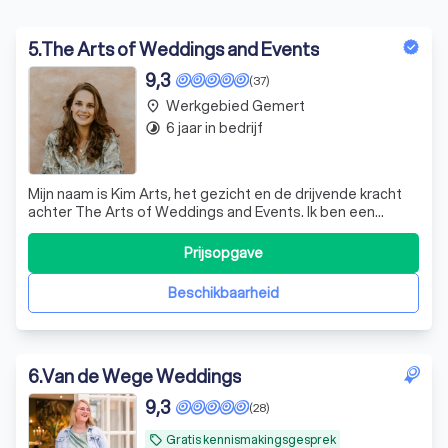
5
.
The Arts of Weddings and Events
9,3
(37)
Werkgebied Gemert
place
6 jaar in bedrijf
timelapse
Mijn naam is Kim Arts, het gezicht en de drijvende kracht
achter The Arts of Weddings and Events. Ik ben een
verzamelaar van geluksmomenten en zie het als mijn
missie om de wereld een stukje gelukkiger, liefdevoller en
Prijsopgave
mooier te maken. Dat doe ik door jou de mooiste dag van
je leven te bezorgen juis
Beschikbaarheid
6
.
Van de Wege Weddings
9,3
(28)
Gratis kennismakingsgesprek
local_offer