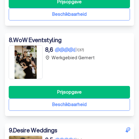
reveal party, wij staan klaar om jullie te helpen bij het
Prijsopgave
vieren van alle bijzondere momenten in het leven. Wij zijn
een team v
Beschikbaarheid
8
.
WoW Eventstyling
8,6
(37)
Werkgebied Gemert
place
Prijsopgave
Beschikbaarheid
9
.
Desire Weddings