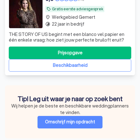
Gratis eerste adviesgesprek
local_offer
Werkgebied Gemert
place
22 jaar in bedrijf
timelapse
THE STORY OF US begint met een blanco vel papier en
één enkele vraag: hoe ziet jouw perfecte bruiloft eruit?
Prijsopgave
Beschikbaarheid
Tip! Leg uit waar je naar op zoek bent
Wij helpen je de beste en beschikbare weddingplanners
te vinden.
Omschrijf mijn opdracht