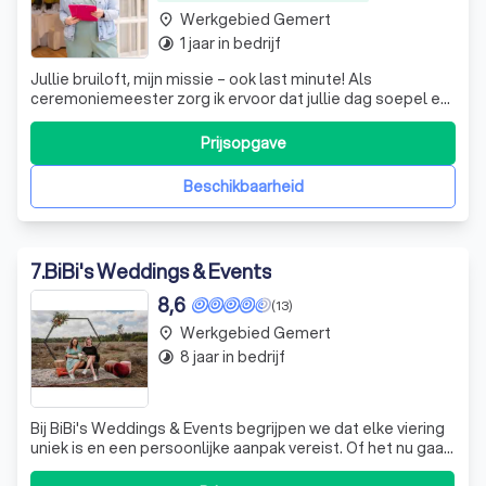
Werkgebied Gemert
place
1 jaar in bedrijf
timelapse
Jullie bruiloft, mijn missie – ook last minute! Als
ceremoniemeester zorg ik ervoor dat jullie dag soepel en
zorgeloos verloopt – met een flinke dosis enthousiasme
en toewijding. Of alles tot in de puntjes is voorbereid, of
Prijsopgave
jullie op het laatste moment hulp nodig hebt: ik spring er
met liefde in.
Beschikbaarheid
7
.
BiBi's Weddings & Events
8,6
(13)
Werkgebied Gemert
place
8 jaar in bedrijf
timelapse
Bij BiBi's Weddings & Events begrijpen we dat elke viering
uniek is en een persoonlijke aanpak vereist. Of het nu gaat
om een bruiloft, een zakelijk evenement of een gender-