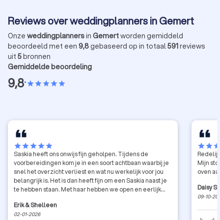
Reviews over weddingplanners in Gemert
Onze
weddingplanners
in
Gemert
worden gemiddeld
beoordeeld met een
9,8
gebaseerd op in totaal
591
reviews
uit
5
bronnen
Gemiddelde beoordeling
9,8
•
star
star
star
star
star
star
star
star
star
star
star
star
sta
Saskia heeft ons onwijs fijn geholpen. Tijdens de
Redelijk
voorbereidingen kom je in een soort achtbaan waarbij je
Mijn st
snel het overzicht verliest en wat nu werkelijk voor jou
oven aa
belangrijk is. Het is dan heeft fijn om een Saskia naast je
Daisy S
te hebben staan. Met haar hebben we open en eerlijk
09-10-20
kunnen kletsen, niks is vreemd of te gek. De
Erik & Shelleen
communicatie met leveranciers en de hulp bij de
02-01-2026
voorbereidingen door duidelijke overzichtelijke lijsten,