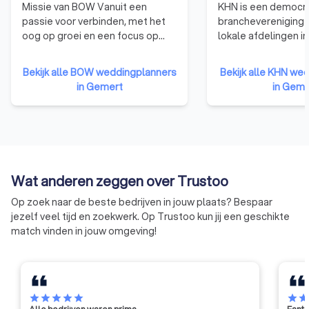
vinden van de ideale weddingplanner in Gemert, zodat jij je
Missie van BOW Vanuit een
KHN is een democr
kunt concentreren op het vieren van de liefde op de meest
passie voor verbinden, met het
branchevereniging 
magische dag van je leven. Vraag nu gratis en vrijblijvend
oog op groei en een focus op
lokale afdelingen in
offertes aan en maak van jouw bruiloft een onvergetelijk
kwaliteit weddingplanners
Nederland. KHN
samenbrengen door middel van
vertegenwoordigt r
moment.
Bekijk alle BOW weddingplanners
Bekijk alle KHN we
het organiseren van
horecaonderneminge
in Gemert
in Geme
evenementen, het hosten van
aangesloten bij één
een platform en verlenen van
KHN-afdelingen. Zo 
vakgerichte kennisoverdracht en
horecaondernemer
diensten. Visie van BOW
vertegenwoordigd in
Weddingplanners met elkaar
elke stad en elk dor
verbinden en hen een kans
Wat anderen zeggen over Trustoo
bieden op persoonlijke en
zakelijke groei.
Op zoek naar de beste bedrijven in jouw plaats? Bespaar
jezelf veel tijd en zoekwerk. Op Trustoo kun jij een geschikte
match vinden in jouw omgeving!
star
star
star
star
star
star
sta