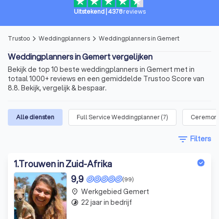
Uitstekend
|
4378
reviews
Trustoo
Weddingplanners
Weddingplanners in Gemert
arrow_forward_ios
arrow_forward_ios
Weddingplanners in Gemert vergelijken
Bekijk de top 10 beste weddingplanners in Gemert met in
totaal 1000+ reviews en een gemiddelde Trustoo Score van
8.8. Bekijk, vergelijk & bespaar.
Alle diensten
Full Service Weddingplanner
(
7
)
Ceremoni
filter_list
Filters
1
.
Trouwen in Zuid-Afrika
9,9
(99)
Werkgebied Gemert
place
22 jaar in bedrijf
timelapse