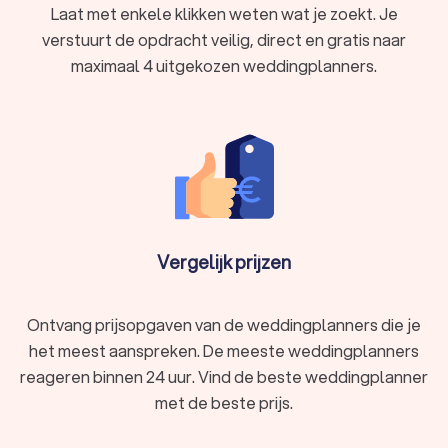
Laat met enkele klikken weten wat je zoekt. Je
Het vinden van de beste weddingplanner in
verstuurt de opdracht veilig, direct en gratis naar
Gemert
maximaal 4 uitgekozen weddingplanners.
Het plannen van je bruiloft is een reis vol opwinding en
emotie, en met de juiste weddingplanner in Gemert wordt het
een onvergetelijke ervaring. Trustoo maakt het eenvoudig om
de perfecte weddingplanner in Gemert te vinden die voldoet
aan jouw specifieke behoeften. Vraag gratis en vrijblijvend
offertes aan bij verschillende weddingplanners in Gemert.
Hier zijn enkele tips om de perfecte match te vinden:
Vergelijk prijzen
Ervaring en portfolio
Bekijk het portfolio van de weddingplanner om een idee te
Ontvang prijsopgaven van de weddingplanners die je
krijgen van eerdere werkzaamheden. Ervaring speelt een
cruciale rol bij het plannen van evenementen, en een
het meest aanspreken. De meeste weddingplanners
indrukwekkend portfolio getuigt van expertise.
reageren binnen 24 uur. Vind de beste weddingplanner
met de beste prijs.
Reviews en aanbevelingen