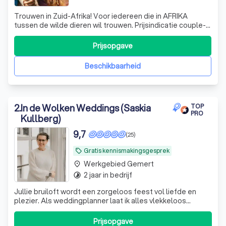
Trouwen in Zuid-Afrika! Voor iedereen die in AFRIKA
tussen de wilde dieren wil trouwen. Prijsindicatie couple-
only € 8.000 en met 8 gasten € 18.000 (excl vliegtickets,
huurauto, overige accommodaties)
Prijsopgave
Beschikbaarheid
2
.
In de Wolken Weddings (Saskia
TOP
PRO
Kullberg)
9,7
(25)
Gratis kennismakingsgesprek
local_offer
Werkgebied Gemert
place
2 jaar in bedrijf
timelapse
Jullie bruiloft wordt een zorgeloos feest vol liefde en
plezier. Als weddingplanner laat ik alles vlekkeloos
verlopen. Jullie hoeven alleen JA te zeggen.
Genomineerd beste weddingplanner 25-26
Prijsopgave