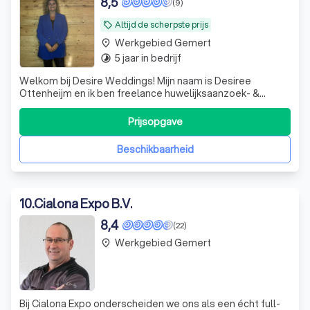
8,5
(9)
Altijd de scherpste prijs
local_offer
Werkgebied Gemert
place
5 jaar in bedrijf
timelapse
Welkom bij Desire Weddings! Mijn naam is Desiree
Ottenheijm en ik ben freelance huwelijksaanzoek- &
weddingplanner. Hebben jullie plannen om te gaan
trouwen? Dan zijn jullie bij mij aan het juiste adres. Laten
Prijsopgave
we samen jullie liefde vieren! Ben jij van plan om je partner
een aanzoek te doen? Ik hel
Beschikbaarheid
10
.
Cialona Expo B.V.
8,4
(22)
Werkgebied Gemert
place
Bij Cialona Expo onderscheiden we ons als een écht full-