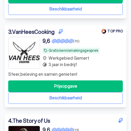
Beschikbaarheid
3
.
VanHeesCooking
TOP PRO
9,6
(70)
Gratis kennismakingsgesprek
local_offer
Werkgebied Gemert
place
3 jaar in bedrijf
timelapse
Sfeer,beleving en samen genieten!
Prijsopgave
Beschikbaarheid
4
.
The Story of Us
9,6
(13)