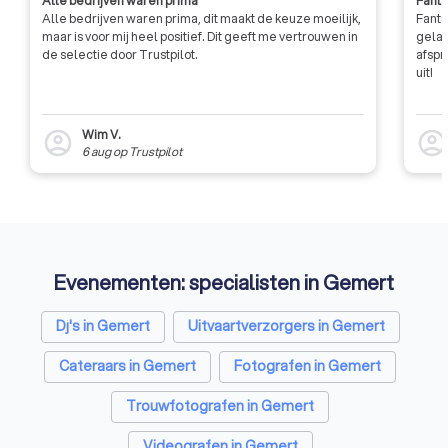
Alle bedrijven waren prima
Fanta
Alle bedrijven waren prima, dit maakt de keuze moeilijk,
Fanta
maar is voor mij heel positief. Dit geeft me vertrouwen in
gelat
de selectie door Trustpilot.
afspr
uit!
Wim V.
account_circle
account_circl
6 aug
op
Trustpilot
Evenementen: specialisten in Gemert
Dj's in Gemert
Uitvaartverzorgers in Gemert
Cateraars in Gemert
Fotografen in Gemert
Trouwfotografen in Gemert
Videografen in Gemert