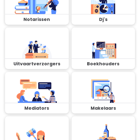
Notarissen
Dj's
Uitvaartverzorgers
Boekhouders
Mediators
Makelaars