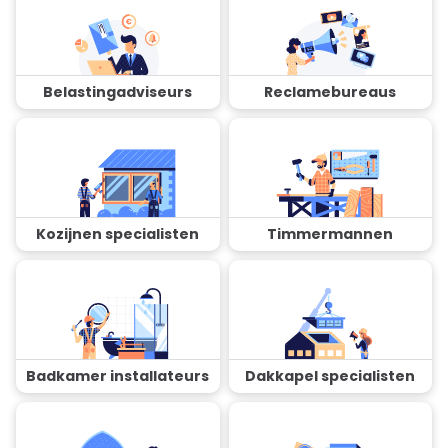
Belastingadviseurs
Reclamebureaus
Kozijnen specialisten
Timmermannen
Badkamer installateurs
Dakkapel specialisten