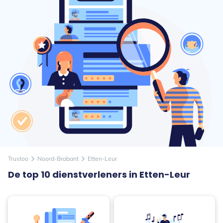
Trustoo
Noord-Brabant
Etten-Leur
arrow_forward_ios
arrow_forward_ios
De top 10 dienstverleners in Etten-Leur