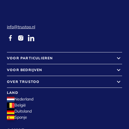
info@trustoo.nl
keyboard_arrow_down
VOOR PARTICULIEREN
keyboard_arrow_down
VOOR BEDRIJVEN
keyboard_arrow_down
OVER TRUSTOO
LAND
Nederland
België
Duitsland
Spanje