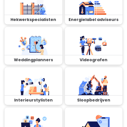
Hekwerkspecialisten
Energielabel adviseurs
Weddingplanners
Videografen
Interieurstylisten
Sloopbedrijven