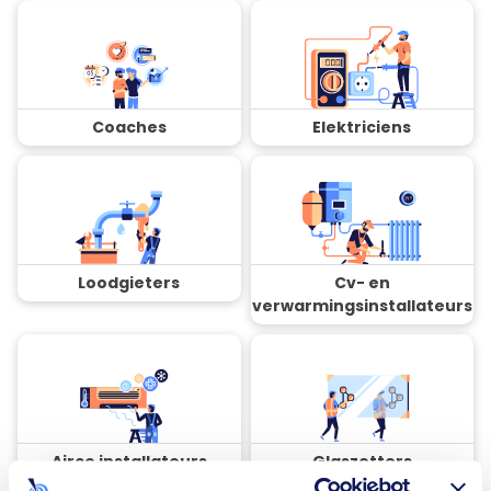
Coaches
Elektriciens
Loodgieters
Cv- en
verwarmingsinstallateurs
Airco installateurs
Glaszetters