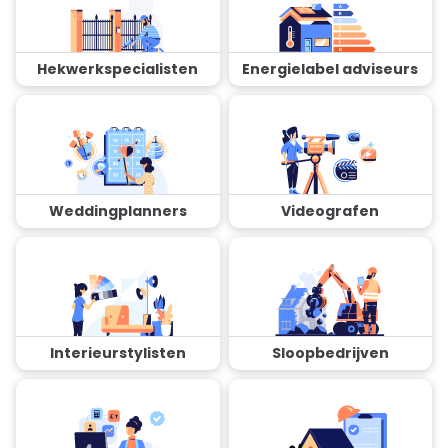
Hekwerkspecialisten
Energielabel adviseurs
Weddingplanners
Videografen
Interieurstylisten
Sloopbedrijven