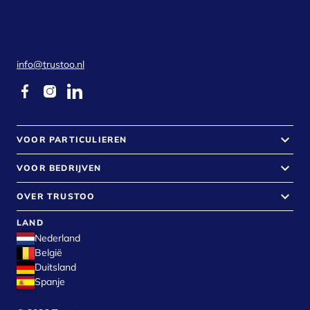
info@trustoo.nl
keyboard_arrow_down
VOOR PARTICULIEREN
keyboard_arrow_down
VOOR BEDRIJVEN
keyboard_arrow_down
OVER TRUSTOO
LAND
Nederland
België
Duitsland
Spanje