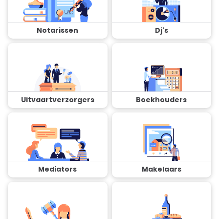
Notarissen
Dj's
Uitvaartverzorgers
Boekhouders
Mediators
Makelaars