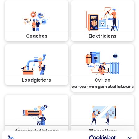
Coaches
Elektriciens
Loodgieters
Cv- en
verwarmingsinstallateurs
Airco installateurs
Glaszetters