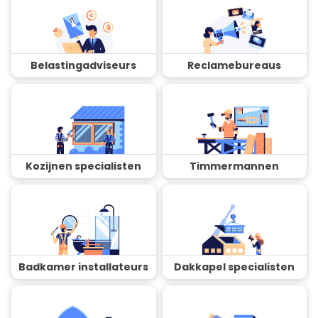
Belastingadviseurs
Reclamebureaus
Kozijnen specialisten
Timmermannen
Badkamer installateurs
Dakkapel specialisten