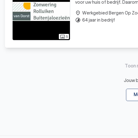
voor uw huis of bedrijf. Daaro
uw ramen vormen, maar ook ee
Werkgebied Bergen Op Z
place
64 jaar in bedrijf
timelapse
5
photo_size_select_actual
Toon 
Jouw be
Me