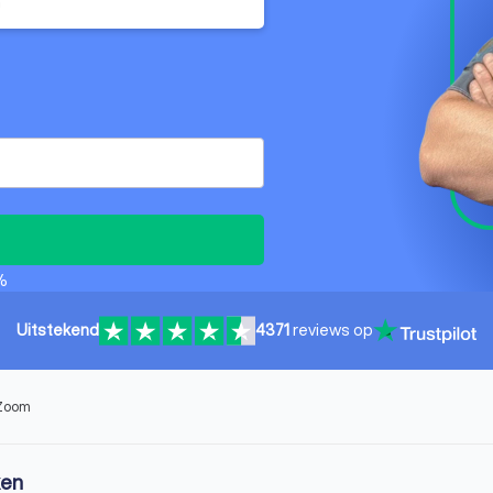
n
%
Uitstekend
4371
reviews op
 Zoom
ken