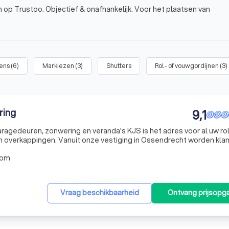
 op Trustoo. Objectief & onafhankelijk. Voor het plaatsen van
ens
(
6
)
Markiezen
(
3
)
Shutters
Rol- of vouwgordijnen
(
3
)
ring
9,1
aragedeuren, zonwering en veranda's KJS is het adres voor al uw rol
 overkappingen. Vanuit onze vestiging in Ossendrecht worden kla
oom
Vraag beschikbaarheid
Ontvang prijsopg