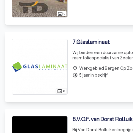
2
photo_size_select_actual
7
.
Glaslaminaat
Wij bieden een duurzame oplossing vo
raamfoliespecialist van Zeel
schadelijk UV licht met onze k
Werkgebied Bergen Op Z
glasbreuk en waa
place
5 jaar in bedrijf
timelapse
6
photo_size_select_actual
8
.
V.O.F. van Dorst Rollu
Bij Van Dorst Rolluiken begrijp