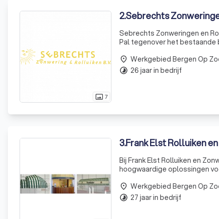
2
.
Sebrechts Zonweringen
Sebrechts Zonweringen en Roll
Pal tegenover het bestaande be
de zon op een smaakvolle gev
Werkgebied Bergen Op Z
place
26 jaar in bedrijf
timelapse
7
photo_size_select_actual
3
.
Frank Elst Rolluiken e
Bij Frank Elst Rolluiken en Zon
hoogwaardige oplossingen voor
onderscheiden ons door onze 
Werkgebied Bergen Op Z
garagedeuren, horre
place
27 jaar in bedrijf
timelapse