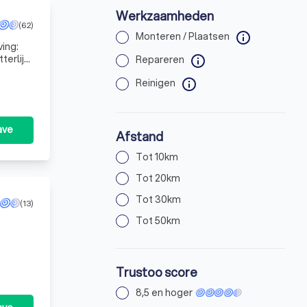
Werkzaamheden
(62)
Monteren / Plaatsen
info
ing:
terlijk
Repareren
info
me
Reinigen
info
ave
Afstand
Tot 10km
Tot 20km
Tot 30km
(13)
Tot 50km
n,
Trustoo score
8,5 en hoger