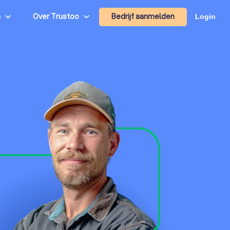
Bedrijf aanmelden
n
Over Trustoo
Login