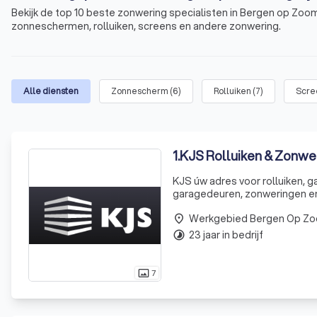
Bekijk de top 10 beste zonwering specialisten in Bergen op Zoom
zonneschermen, rolluiken, screens en andere zonwering.
Alle diensten
Zonnescherm
(
6
)
Rolluiken
(
7
)
Scre
1
.
KJS Rolluiken & Zonwe
KJS úw adres voor rolluiken, g
garagedeuren, zonweringen en
Werkgebied Bergen Op Z
place
23 jaar in bedrijf
timelapse
7
photo_size_select_actual