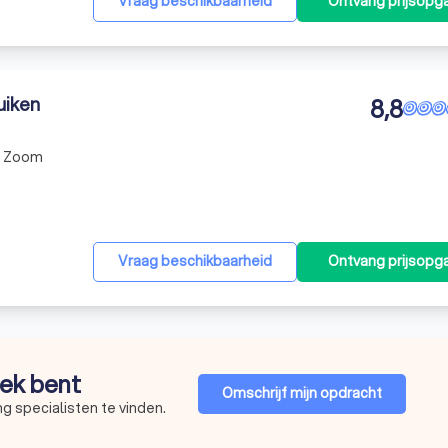
Vraag beschikbaarheid
Ontvang prijsopg
uiken
8,8
p Zoom
Vraag beschikbaarheid
Ontvang prijsopg
oek bent
Omschrijf mijn opdracht
g specialisten te vinden.