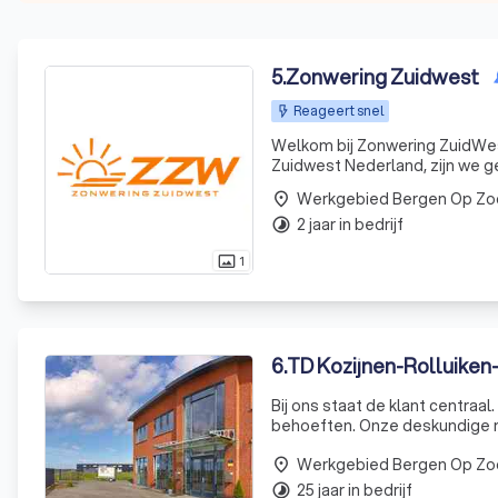
5
.
Zonwering Zuidwest
Reageert snel
Welkom bij Zonwering ZuidWest
Zuidwest Nederland, zijn we g
gespecialiseerd in het leveren
Werkgebied Bergen Op Z
place
particulie
2 jaar in bedrijf
timelapse
1
photo_size_select_actual
6
.
TD Kozijnen-Rolluike
Bij ons staat de klant centraa
behoeften. Onze deskundige me
door onze expertise en streve
Werkgebied Bergen Op Z
place
25 jaar in bedrijf
timelapse