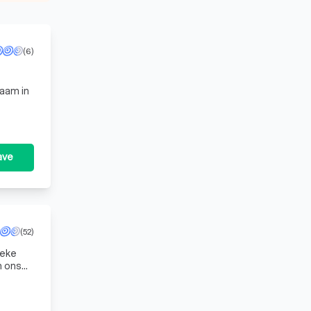
(6)
zaam in
ave
(52)
ieke
n ons
oor een