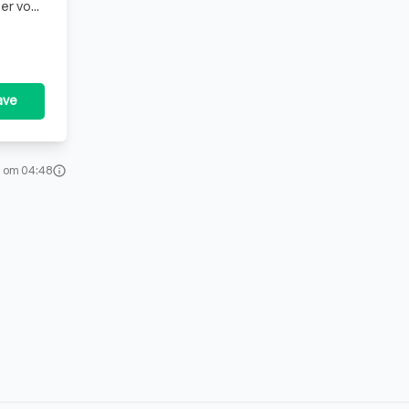
ser voor
ave
 om 04:48
info