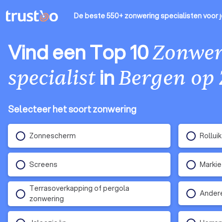
De beste 550+ zonwering specialisten
voor 
Vind een Top 10
Zonwer
in
specialist
Bergen op
Selecteer het soort zonwering
Zonnescherm
Rollui
Screens
Marki
Terrasoverkapping of pergola
Ander
zonwering