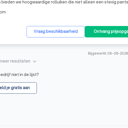
m bieden we hoogwaardige rolluiken die niet alleen een stevig pant
n verduisterende en isolerende functie hebben. Onze vakmansch
oom
Vraag beschikbaarheid
Ontvang prijsopg
Bijgewerkt: 06-08-2026
keyboard_arrow_down
meer resultaten
drijf niet in de lijst?
ld je gratis aan