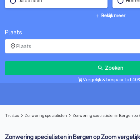
Jaloezieën
Horre
Bekijk meer
add
Plaats
place
Zoeken
search
Vergelijk & bespaar tot 40
shopping_cart
Trustoo
Zonwering specialisten
Zonwering specialisten in Bergen op
arrow_forward_ios
arrow_forward_ios
Zonwering specialisten in Bergen op Zoom vergelij