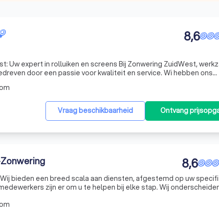
8,6
: Uw expert in rolluiken en screens Bij Zonwering ZuidWest, werk
edreven door een passie voor kwaliteit en service. Wi hebben ons
 en vakkundig monteren van elektrische rolluiken en screens voor
oom
Vraag beschikbaarheid
Ontvang prijsopg
n-Zonwering
8,6
l. Wij bieden een breed scala aan diensten, afgestemd op uw specif
dewerkers zijn er om u te helpen bij elke stap. Wij onderscheide
n naar perfectie in alles wat we doen. Neem contact met ons op v
oom