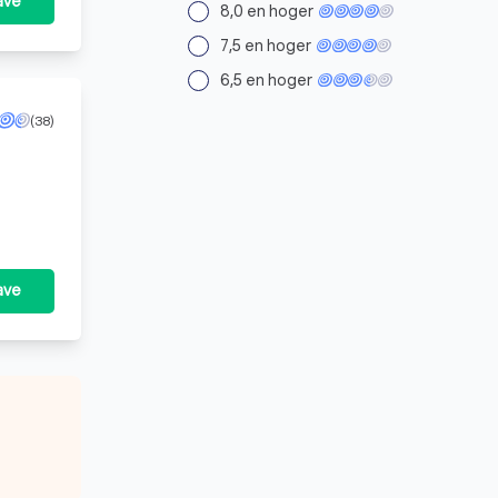
ave
8,0 en hoger
7,5 en hoger
6,5 en hoger
(38)
ave