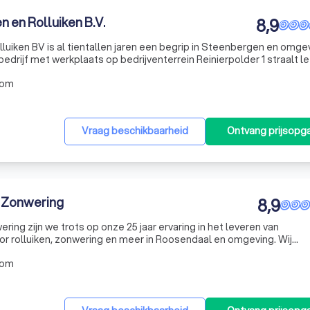
 en Rolluiken B.V.
8,9
uiken BV is al tientallen jaren een begrip in Steenbergen en omgev
drijf met werkplaats op bedrijventerrein Reinierpolder 1 straalt let
el. Na een al even zonnige entree treft men een compleet assorti
oom
Vraag beschikbaarheid
Ontvang prijsopg
n Zonwering
8,9
wering zijn we trots op onze 25 jaar ervaring in het leveren van
 rolluiken, zonwering en meer in Roosendaal en omgeving. Wij
expertise en de kwaliteit van onze producten, waaronder markieze
oom