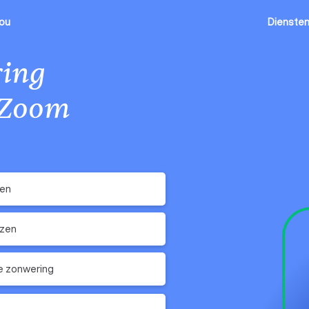
jou
Dienste
ing
 Zoom
ken
ezen
e zonwering