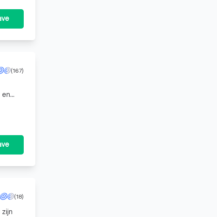
ave
(167)
 en
d bij
ave
(18)
 zijn