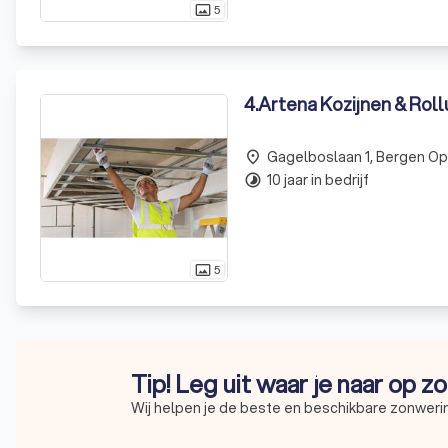
5
photo_size_select_actual
4
.
Artena Kozijnen & Roll
Gagelboslaan 1, Bergen O
place
10 jaar in bedrijf
timelapse
5
photo_size_select_actual
Tip! Leg uit waar je naar op z
Wij helpen je de beste en beschikbare zonwerin