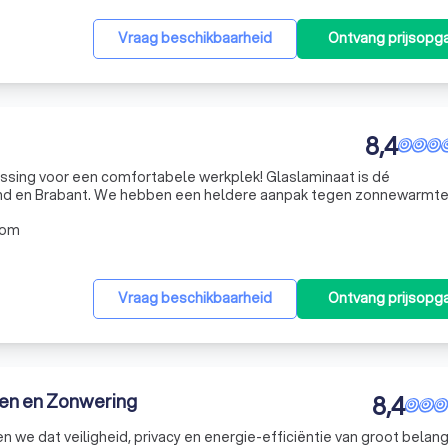
Vraag beschikbaarheid
Ontvang prijsopg
8,4
or een comfortabele werkplek! Glaslaminaat is dé
and en Brabant. We hebben een heldere aanpak tegen zonnewarmte
walitatieve, duurzame raamfolies. Daarnaast garanderen wij veilighei
oom
Vraag beschikbaarheid
Ontvang prijsopg
iken en Zonwering
8,4
en we dat veiligheid, privacy en energie-efficiëntie van groot belang