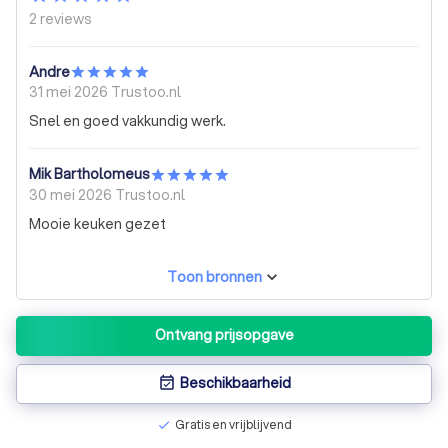
2
reviews
Andre
31 mei 2026
Trustoo.nl
Snel en goed vakkundig werk.
Mik Bartholomeus
30 mei 2026
Trustoo.nl
Mooie keuken gezet
Toon bronnen
Ontvang prijsopgave
Beschikbaarheid
event_available
Gratis en vrijblijvend
check