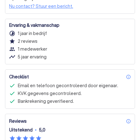
Nu contact? Stuur een bericht.
Ervaring & vakmanschap
timelapse
1 jaar in bedrijf
star
2
reviews
people_outline
1 medewerker
timeline
5 jaar ervaring
Checklist
inf
Email en telefoon gecontroleerd door eigenaar.
KVK gegevens gecontroleerd.
Bankrekening geverifieerd.
Reviews
inf
Uitstekend
•
5,0