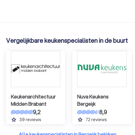
Vergelijkbare keukenspecialisten in de buurt
Keukenarchitectuur
Nuva Keukens
Midden Brabant
Bergeijk
9,2
8,9
grade
grade
39
reviews
72
reviews
Alle keukenspecialisten in Bergeijk bekijken