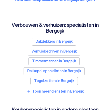
Verbouwen & verhuizen: specialisten in
Bergeijk
Dakdekkers in Bergeijk
Verhuisbedrijven in Bergeijk
Timmermannen in Bergeijk
Dakkapel specialisten in Bergeijk
Tegelzetters in Bergeijk
Sloopbedrijven in Bergeijk
Toon meer diensten in Bergeijk
add
Bouwkundige keurders in Bergeijk
Keukenspecialisten in andere plaatsen