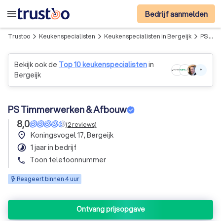
menu
Bedrijf aanmelden
Trustoo
Keukenspecialisten
Keukenspecialisten in Bergeijk
PS Timmerwerken & Afbouw
arrow_forward_ios
arrow_forward_ios
arrow_forward_ios
Bekijk ook de
Top 10 keukenspecialisten
in
+
Bergeijk
PS Timmerwerken & Afbouw
8,0
(
2
reviews
)
place
Koningsvogel 17, Bergeijk
timelapse
1 jaar in bedrijf
Toon telefoonnummer
phone
Reageert binnen 4 uur
Ontvang prijsopgave