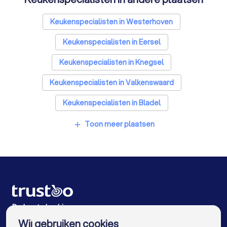
Opslagruimtes in Bergeijk
Metselaars in Bergeijk
Keukenspecialisten in Westerhoven
Keukenspecialisten in Eersel
Keukenspecialisten in Knegsel
Keukenspecialisten in Valkenswaard
Keukenspecialisten in Bladel
Keukenspecialisten in Waalre
Toon meer plaatsen
add
Keukenspecialisten in Veldhoven
Keukenspecialisten in Eindhoven
Keukenspecialisten in Heeze
Keukenspecialisten in Geldrop
De beste bedrijven voor jou
Wij gebruiken cookies
Keukenspecialisten in Amsterdam