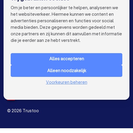
info@trustoo.nl
Om je beter en persoonlijker te helpen, analyseren we
Keukenspecialisten in Rotterdam
het websiteverkeer. Hiermee kunnen we content en
advertenties personaliseren en functies voor social
Keukenspecialisten in Den Haag
media bieden. Deze gegevens worden gedeeld met
onze partners en zij kunnen dit aanvullen met informatie
Keukenspecialisten in Utrecht
keyboard_arrow_down
VOOR PARTICULIEREN
die je eerder aan ze hebt verstrekt.
Keukenspecialisten in Tilburg
keyboard_arrow_down
VOOR BEDRIJVEN
Keukenspecialisten in Groningen
Alles accepteren
keyboard_arrow_down
OVER TRUSTOO
Keukenspecialisten in Almere
Alleen noodzakelijk
LAND
Nederland
Keukenspecialisten in Breda
Voorkeuren beheren
België
Duitsland
Keukenspecialisten in Nijmegen
Spanje
Keukenspecialisten in Enschede
©
2026
Trustoo
Keukenspecialisten in Haarlem
Keukenspecialisten in Arnhem