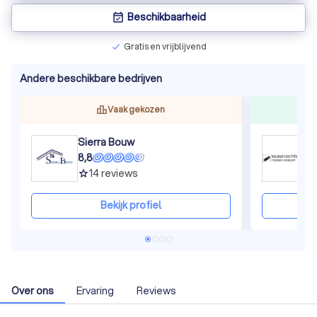
Beschikbaarheid
event_available
Gratis en vrijblijvend
check
Andere beschikbare bedrijven
Vaak gekozen
Sierra Bouw
8,8
9
14
reviews
grade
gra
Bekijk profiel
Over ons
Ervaring
Reviews