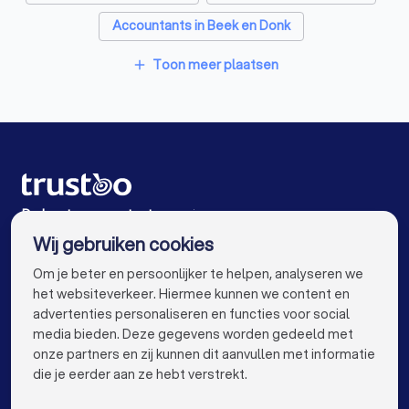
Accountants in Beek en Donk
Accountants in Weert
Accountants in Amsterdam
Toon meer plaatsen
add
Accountants in Rotterdam
Accountants in Den Haag
Accountants in Utrecht
Accountants in Eindhoven
Accountants in Tilburg
Accountants in Groningen
Accountants in Almere
De beste accountants voor jou
Wij gebruiken cookies
Accountants in Breda
Accountants in Nijmegen
info@trustoo.nl
Om je beter en persoonlijker te helpen, analyseren we
Accountants in Enschede
Accountants in Haarlem
het websiteverkeer. Hiermee kunnen we content en
advertenties personaliseren en functies voor social
Accountants in Arnhem
media bieden. Deze gegevens worden gedeeld met
onze partners en zij kunnen dit aanvullen met informatie
Accountants in Amersfoort
keyboard_arrow_down
VOOR PARTICULIEREN
die je eerder aan ze hebt verstrekt.
Accountants in Apeldoorn
keyboard_arrow_down
VOOR BEDRIJVEN