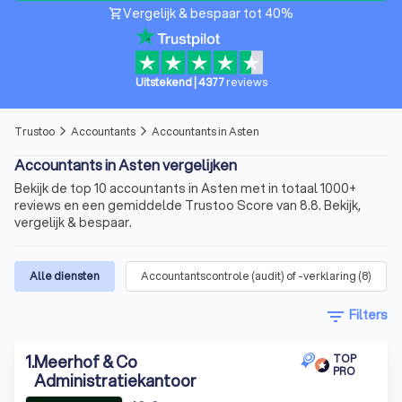
Vergelijk & bespaar tot 40%
shopping_cart
Uitstekend
|
4377
reviews
Trustoo
Accountants
Accountants in Asten
arrow_forward_ios
arrow_forward_ios
Accountants in Asten vergelijken
Bekijk de top 10 accountants in Asten met in totaal 1000+
reviews en een gemiddelde Trustoo Score van 8.8. Bekijk,
vergelijk & bespaar.
Alle diensten
Accountantscontrole (audit) of -verklaring
(
8
)
filter_list
Filters
1
.
Meerhof & Co
TOP
PRO
Administratiekantoor