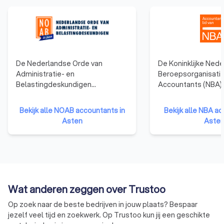
De Nederlandse Orde van
De Koninklijke Ned
Administratie- en
Beroepsorganisatie
Belastingdeskundigen
Accountants (NBA)
(NOAB)richt zich op mkb-
vertegenwoordigt 
bedrijven en ondernemers,
in Nederland en bie
Bekijk alle NOAB accountants in
Bekijk alle NBA ac
ondersteunt
ondersteuning op h
Asten
Aste
administratiekantoren en
opleiding en ontwik
belastingadviseurs, en zorgt
accountant heeft 
ervoor dat zij voldoen aan hoge
opleiding genoten 
kwaliteitsstandaarden. Het grote
boekhouder, en is w
voordeel van een NOAB-
bevoegd om jaarre
boekhouder is dat deze
controleren. Ook k
Wat anderen zeggen over Trustoo
gespecialiseerd is in
accountants vaker 
administratieve en fiscale
en leidinggevende 
Op zoek naar de beste bedrijven in jouw plaats? Bespaar
dienstverlening voor mkb-
vervullen. Accountan
jezelf veel tijd en zoekwerk. Op Trustoo kun jij een geschikte
ondernemers. Ze hebben vaak
aangesloten bij de 