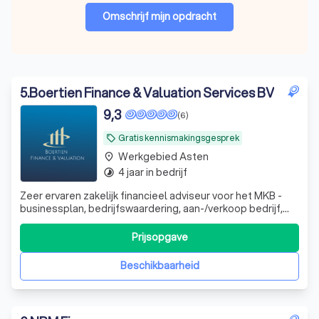
Omschrijf mijn opdracht
5
.
Boertien Finance & Valuation Services BV
9,3
(6)
Gratis kennismakingsgesprek
local_offer
Werkgebied Asten
place
4 jaar in bedrijf
timelapse
Zeer ervaren zakelijk financieel adviseur voor het MKB -
businessplan, bedrijfswaardering, aan-/verkoop bedrijf,
werknemersparticipaties, financieel zwaar weer en whoa
trajecten. DGA advisering
Prijsopgave
Beschikbaarheid