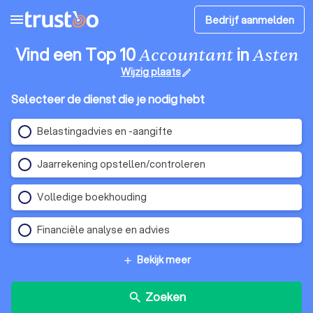
menu
Bedrijf aanmelden
Vind een Top 10
in
Accountant
Asten
Wijzig plaats
edit
Selecteer de dienst die je nodig hebt
Belastingadvies en -aangifte
Jaarrekening opstellen/controleren
Volledige boekhouding
Financiële analyse en advies
Bekijk meer
add
Zoeken
search