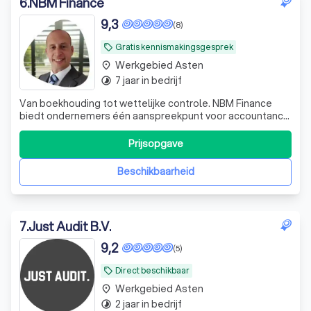
6
.
NBM Finance
9,3
(8)
Gratis kennismakingsgesprek
local_offer
Werkgebied Asten
place
7 jaar in bedrijf
timelapse
Van boekhouding tot wettelijke controle. NBM Finance
biedt ondernemers één aanspreekpunt voor accountancy,
belastingadvies, audits en financieel advies.
Prijsopgave
Beschikbaarheid
7
.
Just Audit B.V.
9,2
(5)
Direct beschikbaar
local_offer
Werkgebied Asten
place
2 jaar in bedrijf
timelapse