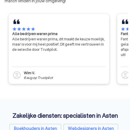
match vinden in jouw omgeving!
praktische ervaring binnen de
opgeleid volgens st
branche, wat aansluit op de
professionele nor
behoeften van jouw
moeten zich houden
onderneming. NOAB-leden
en gedragsrichtlijne
hebben klantgerichtheid hoog in
vastgesteld door 
star
star
star
star
star
star
sta
Alle bedrijven waren prima
Fanta
het vaandel hebben staan.
organisatie. Hierdoor
Alle bedrijven waren prima, dit maakt de keuze moeilijk,
Fanta
maken met een bet
maar is voor mij heel positief. Dit geeft me vertrouwen in
gelat
professionele diens
de selectie door Trustpilot.
afspr
kennis heeft van u
uit!
zaken op financieel
daarbuiten.
Wim V.
account_circle
account_circl
6 aug
op
Trustpilot
Zakelijke diensten: specialisten in Asten
Boekhouders in Asten
Webdesigners in Asten