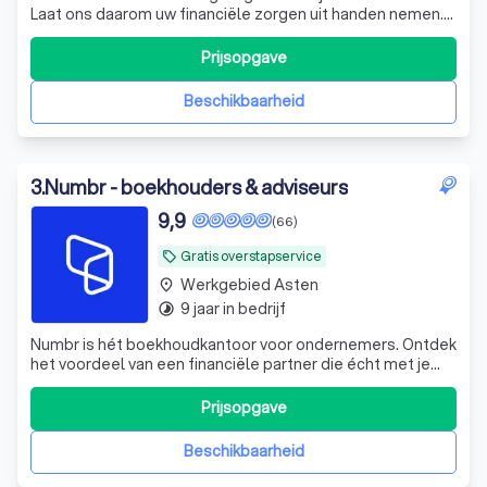
Laat ons daarom uw financiële zorgen uit handen nemen.
De experts van KroessVisser beheren al uw financiële
processen van A tot Z, zodat u met een gerust hart kunt
Prijsopgave
ondernemen. KroessVisser | Finance - Tax - Advisory ☎️
Plan een GRATIS ADVIES
Beschikbaarheid
3
.
Numbr - boekhouders & adviseurs
9,9
(66)
Gratis overstapservice
local_offer
Werkgebied Asten
place
9 jaar in bedrijf
timelapse
Numbr is hét boekhoudkantoor voor ondernemers. Ontdek
het voordeel van een financiële partner die écht met je
meedenkt. En dat voor een vast bedrag per maand,
zonder verrassingen. Stap nu gratis over.
Prijsopgave
Beschikbaarheid