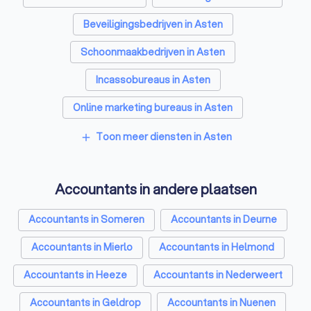
Beveiligingsbedrijven in Asten
Schoonmaakbedrijven in Asten
Incassobureaus in Asten
Online marketing bureaus in Asten
Tekstschrijvers in Asten
Vertaalbureaus in Asten
Toon meer diensten in Asten
add
SEO-specialisten in Asten
Accountants in andere plaatsen
Grafisch ontwerpers in Asten
Reclamebureaus in Asten
Accountants in Someren
Accountants in Deurne
Accountants in Mierlo
Accountants in Helmond
Accountants in Heeze
Accountants in Nederweert
Accountants in Geldrop
Accountants in Nuenen