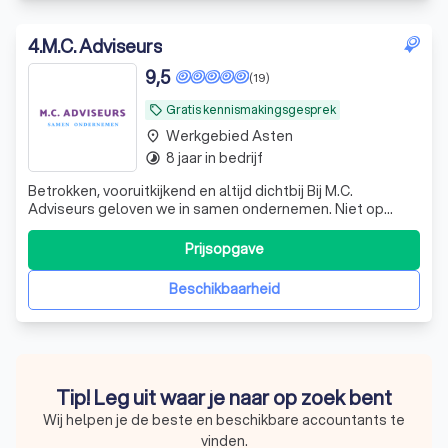
4
.
M.C. Adviseurs
9,5
(19)
Gratis kennismakingsgesprek
local_offer
Werkgebied Asten
place
8 jaar in bedrijf
timelapse
Betrokken, vooruitkijkend en altijd dichtbij Bij M.C.
Adviseurs geloven we in samen ondernemen. Niet op
afstand, maar naast jou als ondernemer. Wij zijn geen
traditionele accountant die alleen terugkijkt, maar een
Prijsopgave
betrokken mkb-adviseur die meedenkt, vooruitkijkt en
bijstuurt waar nodig. Onze krach
Beschikbaarheid
Tip! Leg uit waar je naar op zoek bent
Wij helpen je de beste en beschikbare accountants te
vinden.