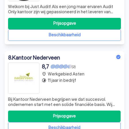
Welkom bij Just Audit! Als een jong maar ervaren Audit
Only kantoor zijn wij gepassioneerd in het leveren van
ongeëvenaarde audit- en assurance-diensten aan onze
diverse klantenkring. Ons team van hoogopgeleide
Prijsopgave
professionals combineert diepgaande expertise met een
toegewijde klantgerichte aanpak om
Beschikbaarheid
8
.
Kantoor Nederveen
8,7
(2)
Werkgebied Asten
place
11 jaar in bedrijf
timelapse
Bij Kantoor Nederveen begrijpen we dat succesvol
ondernemen start met een solide financiële basis. Wij
onderscheiden ons door een breed scala aan diensten
aan te bieden, van salarisadministratie tot fiscale
Prijsopgave
aangiftes, die altijd actueel en correct zijn. Onze
processen zijn volledig geautomatiseerd
Beschikbaarheid