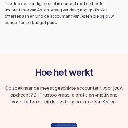
Trustoo eenvoudig en snel in contact met de beste
accountants van Asten. Vraag vandaag nog gratis vier
offertes aan en vind de accountant van Asten die bij jouw
behoeften en budget past.
Trustoo heeft de beste accountants in Asten voor je op een
rij gezet die voldoen aan de hoogste standaarden. Of je nu op
zoek bent naar hulp met belastingaangiften, financiële
rapportages of strategisch advies. Zo hebben de
accountants in Asten gemiddeld een Trustoo Score van 8.8
gebaseerd op 1000+ reviews van eerdere klanten, ervaring,
keurmerken en opleidingen. De accountants in Asten
Hoe het werkt
beschikken dus over de benodigde ervaring en kennis om je te
helpen bij al jouw financiële taken, van dagelijkse boekhouding
tot complexe fiscale vraagstukken.
Op zoek naar de meest geschikte accountant voor jouw
opdracht? Bij Trustoo vraag je gratis en vrijblijvend
voorstellen op bij de beste accountants in Asten.
Wat is een accountant?
Een accountant uit Asten is een financieel expert die
bedrijven en individuen helpt met hun boekhouding,
belastingaangiften en financiële planning. Een