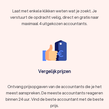
Intern accountant
: Werkt binnen één bedrijf en houdt
zich bezig met de interne boekhouding en controle.
Laat met enkele klikken weten wat je zoekt. Je
Forensisch accountant
: Gespecialiseerd in het
verstuurt de opdracht veilig, direct en gratis naar
onderzoeken van fraude en financiële misdrijven.
Belastingadviseur
: Gespecialiseerd in het optimaliseren
maximaal 4 uitgekozen accountants.
van belastingaangiften en belastingplanning.
Het is dus belangrijk om goed te kijken of de accountant in
Asten goed aansluit bij jouw behoeften en de financiële taken
waar jij hulp bij zoekt.
De kwaliteiten van een goede accountant in
Asten
Vergelijk prijzen
Een goede accountant uit Asten beschikt over een aantal
belangrijke vaardigheden en eigenschappen:
Nauwkeurigheid
: Zorgvuldig werken om fouten te
voorkomen.
Ontvang prijsopgaven van de accountants die je het
Analytisch vermogen
: In staat om financiële gegevens
meest aanspreken. De meeste accountants reageren
te analyseren en te interpreteren.
binnen 24 uur. Vind de beste accountant met de beste
Integriteit
: Eerlijk en ethisch werken, vertrouwelijke
informatie respecteren.
prijs.