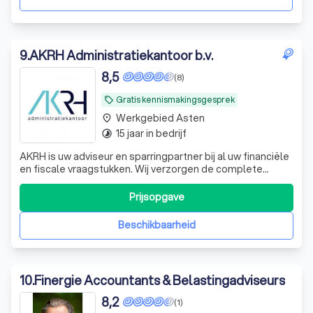
9
.
AKRH Administratiekantoor b.v.
8,5
(8)
Gratis kennismakingsgesprek
local_offer
Werkgebied Asten
place
15 jaar in bedrijf
timelapse
AKRH is uw adviseur en sparringpartner bij al uw financiële
en fiscale vraagstukken. Wij verzorgen de complete
administratie, jaarrekening en diverse andere
werkzaamheden. Wij zijn gevestigd in Nederweert. Zorgen
Prijsopgave
uit handen nemen; dat is wat we doen, daar ligt onze
kracht. Samen vooruitkijken en
Beschikbaarheid
10
.
Finergie Accountants & Belastingadviseurs
8,2
(1)