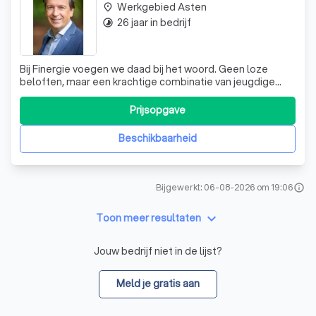
Werkgebied Asten
place
26 jaar in bedrijf
timelapse
Bij Finergie voegen we daad bij het woord. Geen loze
beloften, maar een krachtige combinatie van jeugdige
energie en de financiële expertise van doorgewinterde
professionals. Wij begrijpen de unieke uitdagingen
Prijsopgave
waarmee zorgaanbieders in het MKB te maken hebben en
staan naast jou als betrouwbare spar
Beschikbaarheid
Bijgewerkt: 06-08-2026 om 19:06
info
keyboard_arrow_down
Toon meer resultaten
Jouw bedrijf niet in de lijst?
Meld je gratis aan