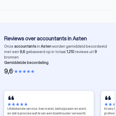
Reviews over accountants in Asten
Onze
accountants
in
Asten
worden gemiddeld beoordeeld
met een
9,6
gebaseerd op in totaal
1.210
reviews uit
9
bronnen
Gemiddelde beoordeling
9,6
•
star
star
star
star
star
star
star
star
star
star
star
star
sta
Uitstekende service. Ilse is snel, behulpzaam en alert,
Kroes & 
en dat is precies wat ik van een boekhouder verwacht.
profess