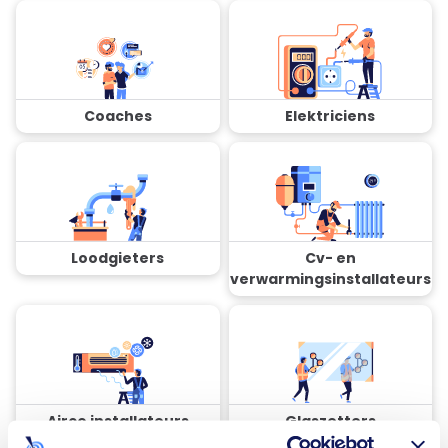
Coaches
Elektriciens
Loodgieters
Cv- en
verwarmingsinstallateurs
Airco installateurs
Glaszetters