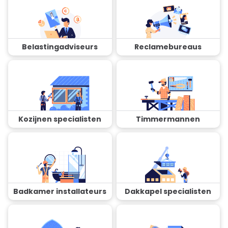
Belastingadviseurs
Reclamebureaus
Kozijnen specialisten
Timmermannen
Badkamer installateurs
Dakkapel specialisten