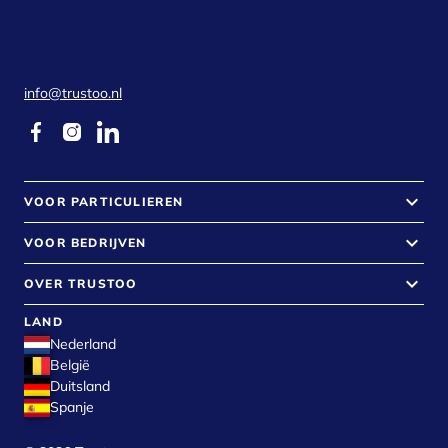
info@trustoo.nl
keyboard_arrow_down
VOOR PARTICULIEREN
keyboard_arrow_down
VOOR BEDRIJVEN
keyboard_arrow_down
OVER TRUSTOO
LAND
Nederland
België
Duitsland
Spanje