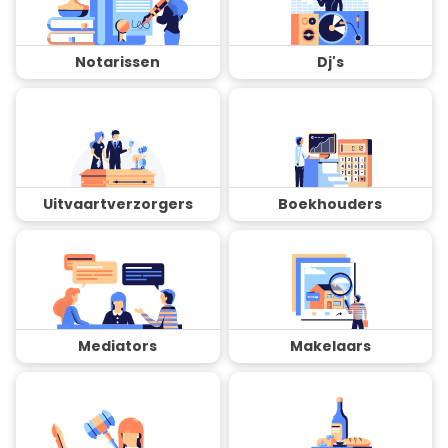
Notarissen
Dj's
Uitvaartverzorgers
Boekhouders
Mediators
Makelaars