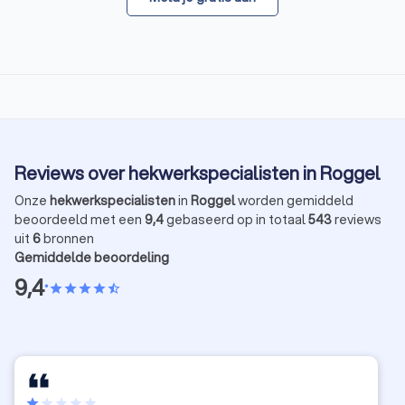
Reviews over hekwerkspecialisten in Roggel
Onze
hekwerkspecialisten
in
Roggel
worden gemiddeld
beoordeeld met een
9,4
gebaseerd op in totaal
543
reviews
uit
6
bronnen
Gemiddelde beoordeling
9,4
•
star
star
star
star
star_half
star
star
star
star
star