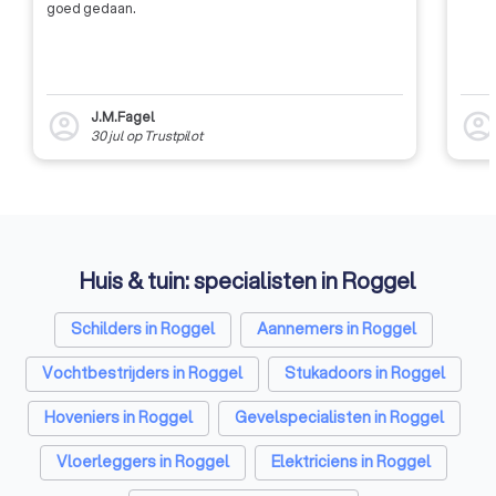
goed gedaan.
J.M.Fagel
account_circle
account_circl
30 jul
op
Trustpilot
Huis & tuin: specialisten in Roggel
Schilders in Roggel
Aannemers in Roggel
Vochtbestrijders in Roggel
Stukadoors in Roggel
Hoveniers in Roggel
Gevelspecialisten in Roggel
Vloerleggers in Roggel
Elektriciens in Roggel