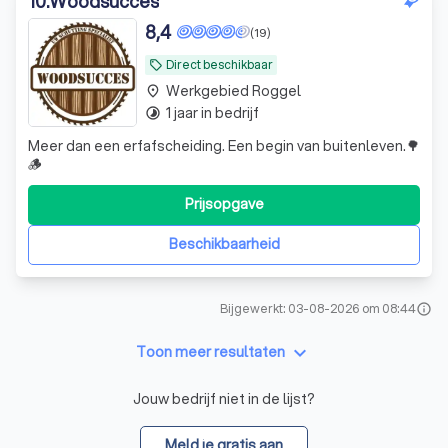
10
.
Woodsucces
8,4
(19)
Direct beschikbaar
local_offer
Werkgebied Roggel
place
1 jaar in bedrijf
timelapse
Meer dan een erfafscheiding. Een begin van buitenleven.🌳
🪵
Prijsopgave
Beschikbaarheid
Bijgewerkt: 03-08-2026 om 08:44
info
keyboard_arrow_down
Toon meer resultaten
Jouw bedrijf niet in de lijst?
Meld je gratis aan