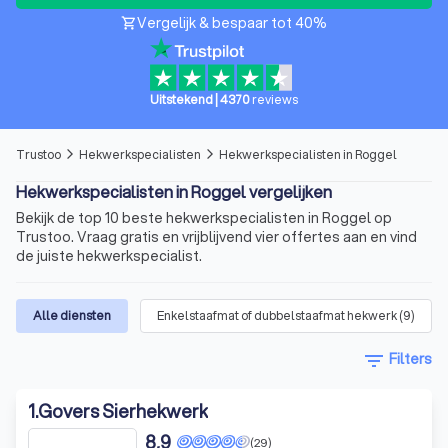
Vergelijk & bespaar tot 40%
shopping_cart
Uitstekend
|
4370
reviews
Trustoo
Hekwerkspecialisten
Hekwerkspecialisten in Roggel
arrow_forward_ios
arrow_forward_ios
Hekwerkspecialisten in Roggel vergelijken
Bekijk de top 10 beste hekwerkspecialisten in Roggel op
Trustoo. Vraag gratis en vrijblijvend vier offertes aan en vind
de juiste hekwerkspecialist.
Alle diensten
Enkelstaafmat of dubbelstaafmat hekwerk
(
9
)
filter_list
Filters
1
.
Govers Sierhekwerk
8,9
(29)