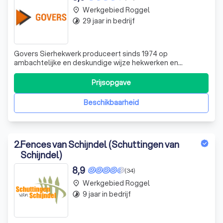
Werkgebied Roggel
place
29 jaar in bedrijf
timelapse
Govers Sierhekwerk produceert sinds 1974 op
ambachtelijke en deskundige wijze hekwerken en
sierhekwerken op maat. Onze missie was, en is nog
steeds, de klant te voorzien van vakwerk en de hoogst
Prijsopgave
mogelijke kwaliteit. Vanuit Budel, Noord-Brabant werken
we voor uiteenlopende opdrachtgevers waar de hekw
Beschikbaarheid
2
.
Fences van Schijndel (Schuttingen van
Schijndel)
8,9
(34)
Werkgebied Roggel
place
9 jaar in bedrijf
timelapse