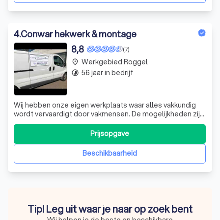
4
.
Conwar hekwerk & montage
8,8
(7)
Werkgebied Roggel
place
56 jaar in bedrijf
timelapse
Wij hebben onze eigen werkplaats waar alles vakkundig
wordt vervaardigt door vakmensen. De mogelijkheden zijn
zeer divers,hebt u een eigen ontwerp of kiest u een
product uit onze catalogus wij kunnen in principe elk
Prijsopgave
model (sier)hekwerk of (sier)poort voor u op maat maken.
Wij bieden voor iedere k
Beschikbaarheid
Tip! Leg uit waar je naar op zoek bent
Wij helpen je de beste en beschikbare