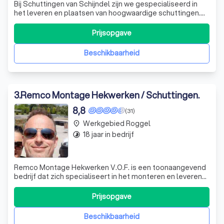
Bij Schuttingen van Schijndel zijn we gespecialiseerd in
het leveren en plaatsen van hoogwaardige schuttingen.
Met een breed assortiment aan schuttingen, variërend
van hout-betonschuttingen tot betonschuttingen, bieden
Prijsopgave
we voor elke tuin een passende oplossing. Onze
schuttingen zijn niet alleen funct
Beschikbaarheid
3
.
Remco Montage Hekwerken / Schuttingen.
8,8
(31)
Werkgebied Roggel
place
18 jaar in bedrijf
timelapse
Remco Montage Hekwerken V.O.F. is een toonaangevend
bedrijf dat zich specialiseert in het monteren en leveren
van diverse soorten hekwerken, schuttingen, poorten,
sierhekwerken, priëlen, tuinhuizen en aluminium
Prijsopgave
overkappingen. Wij zijn trots op onze reputatie voor
kwaliteit en klanttevredenheid, en w
Beschikbaarheid