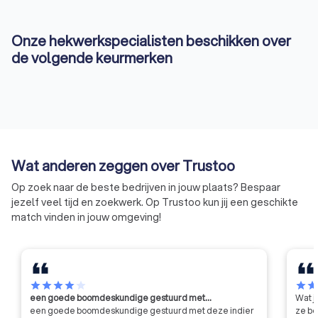
Onze hekwerkspecialisten beschikken over
de volgende keurmerken
Wat anderen zeggen over Trustoo
Op zoek naar de beste bedrijven in jouw plaats? Bespaar
jezelf veel tijd en zoekwerk. Op Trustoo kun jij een geschikte
match vinden in jouw omgeving!
star
star
star
star
star
star
sta
een goede boomdeskundige gestuurd met…
Wat j
een goede boomdeskundige gestuurd met deze indier
ze be