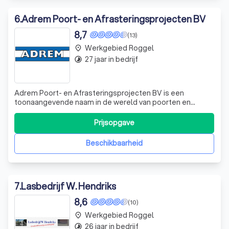
6
.
Adrem Poort- en Afrasteringsprojecten BV
8,7
(13)
Werkgebied Roggel
place
27 jaar in bedrijf
timelapse
Adrem Poort- en Afrasteringsprojecten BV is een
toonaangevende naam in de wereld van poorten en
hekwerken. Met onze jarenlange ervaring en diepgaande
kennis van de branche, onderscheiden we ons door het
Prijsopgave
leveren en plaatsen van alle soorten poorten en
hekwerken. Onze expertise strekt zich uit van adv
Beschikbaarheid
7
.
Lasbedrijf W. Hendriks
8,6
(10)
Werkgebied Roggel
place
26 jaar in bedrijf
timelapse