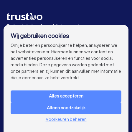
Hekwerkspecialisten in Echt
Hekwerkspecialisten in Someren
Hekwerkspecialisten in Asten
De beste hekwerkspecialisten voor jou
Wij gebruiken cookies
Hekwerkspecialisten in Amsterdam
info@trustoo.nl
Om je beter en persoonlijker te helpen, analyseren we
Hekwerkspecialisten in Rotterdam
het websiteverkeer. Hiermee kunnen we content en
advertenties personaliseren en functies voor social
Hekwerkspecialisten in Den Haag
media bieden. Deze gegevens worden gedeeld met
onze partners en zij kunnen dit aanvullen met informatie
Hekwerkspecialisten in Utrecht
keyboard_arrow_down
VOOR PARTICULIEREN
die je eerder aan ze hebt verstrekt.
Hekwerkspecialisten in Eindhoven
keyboard_arrow_down
VOOR BEDRIJVEN
Hekwerkspecialisten in Tilburg
Alles accepteren
keyboard_arrow_down
OVER TRUSTOO
Hekwerkspecialisten in Groningen
Alleen noodzakelijk
LAND
Nederland
Hekwerkspecialisten in Almere
Voorkeuren beheren
België
Duitsland
Hekwerkspecialisten in Breda