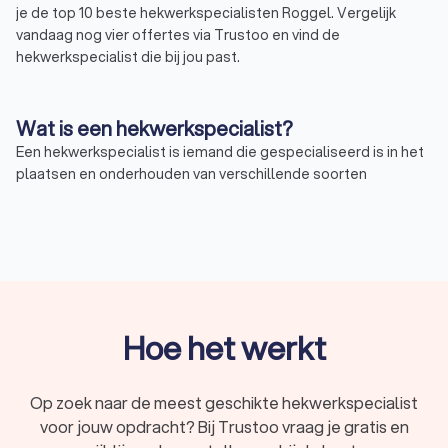
je de top 10 beste hekwerkspecialisten Roggel. Vergelijk
vandaag nog vier offertes via Trustoo en vind de
hekwerkspecialist die bij jou past.
Wat is een hekwerkspecialist?
Een hekwerkspecialist is iemand die gespecialiseerd is in het
plaatsen en onderhouden van verschillende soorten
hekwerken. Dit kan variëren van een eenvoudig tuinhek tot een
complex sierhekwerk. Hekwerkspecialisten in Roggel hebben
kennis van verschillende materialen en technieken. Ze kunnen
je adviseren over de beste keuze voor jouw tuin, balkon of
bedrijfsterrein. Trustoo geeft je een overzicht van de top 10
beste hekwerkspecialisten in Roggel. Deze
hekwerkspecialisten hebben een gemiddelde Trustoo Score
Hoe het werkt
van 8.8 op basis van 1000+ reviews, ervaring en opleiding.
Op zoek naar de meest geschikte hekwerkspecialist
Waarom een professionele
voor jouw opdracht? Bij Trustoo vraag je gratis en
hekwerkspecialist in Roggel?