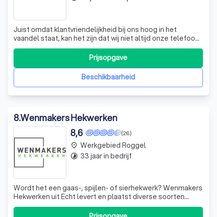
Juist omdat klantvriendelijkheid bij ons hoog in het
vaandel staat, kan het zijn dat wij niet altijd onze telefoon
kunnen beantwoorden. Hoogst waarschijnlijk zijn wij dan in
gesprek met een klant of zijn wij buiten de deur druk bezig
Prijsopgave
een werk te monteren.
Beschikbaarheid
8
.
Wenmakers Hekwerken
8,6
(26)
Werkgebied Roggel
place
33 jaar in bedrijf
timelapse
Wordt het een gaas-, spijlen- of sierhekwerk? Wenmakers
Hekwerken uit Echt levert en plaatst diverse soorten
hekwerken en poorten. Onze klantenkring bestaat uit
particulieren, scholen, sportverenigingen, bedrijven en
Prijsopgave