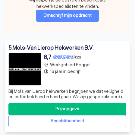
hekwerkspecialisten te vinden.
Omschrijf mijn opdracht
5
.
Mols-Van Lierop Hekwerken B.V.
8,7
(22)
Werkgebied Roggel
place
16 jaar in bedrijf
timelapse
Bij Mols van Lierop hekwerken begrijpen we dat veiligheid
en esthetiek hand in hand gaan. Wij zijn gespecialiseerd in
het leveren van veilige en aantrekkelijke hekwerken,
waarbij functionaliteit en design elkaar niet uitsluiten.
Prijsopgave
Sinds 2003 bundelen we de expertise en jarenlange
ervaring van Mols en
Beschikbaarheid