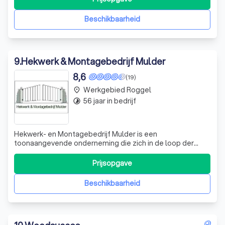
gemeentes. Al onze hekwerken en poorten zijn gemaakt
van hoogwaardige, duurzame ma
Beschikbaarheid
9
.
Hekwerk & Montagebedrijf Mulder
8,6
(19)
Werkgebied Roggel
place
56 jaar in bedrijf
timelapse
Hekwerk- en Montagebedrijf Mulder is een
toonaangevende onderneming die zich in de loop der
jaren heeft ontwikkeld van een regionaal tot een
internationaal opererend hekwerkbedrijf. Wij bieden een
Prijsopgave
breed scala aan diensten, variërend van gaas- en
sierhekwerk tot industriële spijlenhekwerken. Daarnaas
Beschikbaarheid