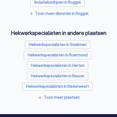
Isolatiebedrijven in Roggel
Ongediertebestrijders in Roggel
Toon meer diensten in Roggel
add
Architecten in Roggel
Hekwerkspecialisten in andere plaatsen
Zonwering specialisten in Roggel
Badkamer installateurs in Roggel
Hekwerkspecialisten in Swalmen
Traprenovatie bedrijven in Roggel
Hekwerkspecialisten in Roermond
Schoorsteenvegers in Roggel
Hekwerkspecialisten in Herten
Interieurstylisten in Roggel
Stoffeerders in Roggel
Hekwerkspecialisten in Reuver
Meubelmakers in Roggel
Klusjesmannen in Roggel
Hekwerkspecialisten in Nederweert
Hekwerkspecialisten in Weert
Toon meer plaatsen
add
Hekwerkspecialisten in Tegelen