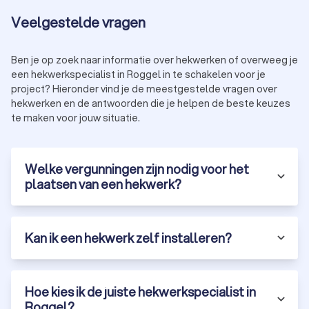
juiste specialist in Roggel kan je helpen jouw plannen te
Veelgestelde vragen
realiseren met vakmanschap en expertise. Vraag vandaag
nog offertes aan van vier hekwerkspecialisten in Roggel en
vind de hekwerkspecialist die bij jou past.
Ben je op zoek naar informatie over hekwerken of overweeg je
een hekwerkspecialist in Roggel in te schakelen voor je
project? Hieronder vind je de meestgestelde vragen over
hekwerken en de antwoorden die je helpen de beste keuzes
te maken voor jouw situatie.
Welke vergunningen zijn nodig voor het
plaatsen van een hekwerk?
Kan ik een hekwerk zelf installeren?
Hoe kies ik de juiste hekwerkspecialist in
Roggel?