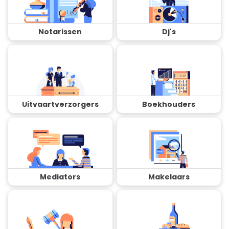
Notarissen
Dj's
Uitvaartverzorgers
Boekhouders
Mediators
Makelaars