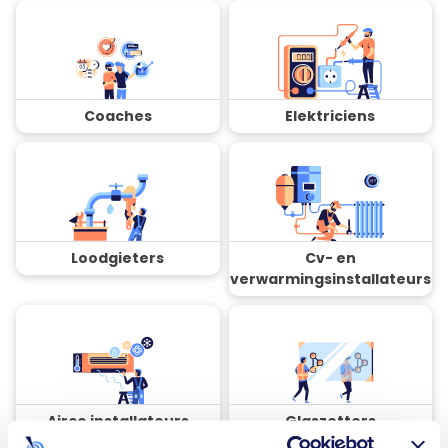
Coaches
Elektriciens
Loodgieters
Cv- en
verwarmingsinstallateurs
Airco installateurs
Glaszetters