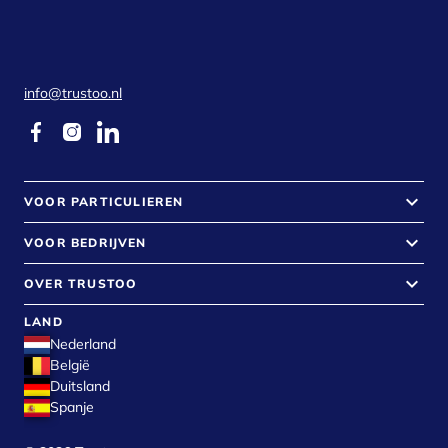
info@trustoo.nl
keyboard_arrow_down
VOOR PARTICULIEREN
keyboard_arrow_down
VOOR BEDRIJVEN
keyboard_arrow_down
OVER TRUSTOO
LAND
Nederland
België
Duitsland
Spanje