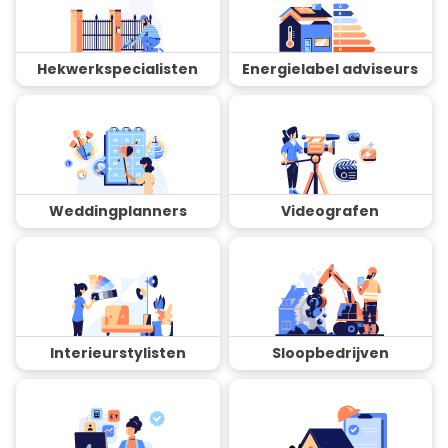
Hekwerkspecialisten
Energielabel adviseurs
Weddingplanners
Videografen
Interieurstylisten
Sloopbedrijven