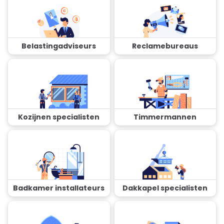
Belastingadviseurs
Reclamebureaus
Kozijnen specialisten
Timmermannen
Badkamer installateurs
Dakkapel specialisten