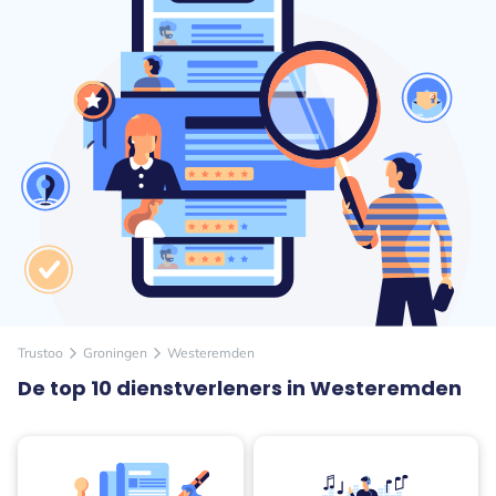
Trustoo
Groningen
Westeremden
arrow_forward_ios
arrow_forward_ios
De top 10 dienstverleners in Westeremden