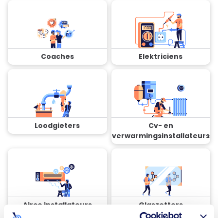
Coaches
Elektriciens
Loodgieters
Cv- en
verwarmingsinstallateurs
Airco installateurs
Glaszetters