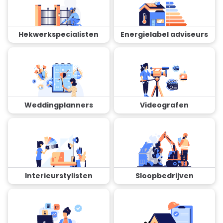
Hekwerkspecialisten
Energielabel adviseurs
Weddingplanners
Videografen
Interieurstylisten
Sloopbedrijven