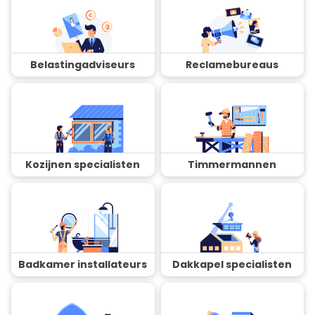
Belastingadviseurs
Reclamebureaus
Kozijnen specialisten
Timmermannen
Badkamer installateurs
Dakkapel specialisten