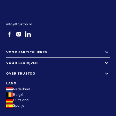
info@trustoo.nl
keyboard_arrow_down
VOOR PARTICULIEREN
keyboard_arrow_down
VOOR BEDRIJVEN
keyboard_arrow_down
OVER TRUSTOO
LAND
Nederland
België
Duitsland
Spanje