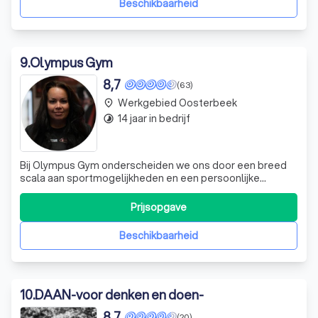
Beschikbaarheid
9
.
Olympus Gym
8,7
(63)
Werkgebied Oosterbeek
place
14 jaar in bedrijf
timelapse
Bij Olympus Gym onderscheiden we ons door een breed
scala aan sportmogelijkheden en een persoonlijke
benadering in een toegankelijke omgeving. Of je nu
interesse hebt in boksen, kickboksen, yoga of een van
Prijsopgave
onze vele andere disciplines, wij bieden trainingen op
maat die aansluiten bij jouw niveau en
Beschikbaarheid
10
.
DAAN-voor denken en doen-
8,7
(20)