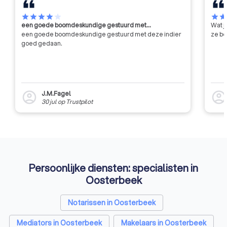
star
star
star
star
star
star
sta
een goede boomdeskundige gestuurd met…
Wat j
een goede boomdeskundige gestuurd met deze indier
ze be
goed gedaan.
J.M.Fagel
account_circle
account_circl
30 jul
op
Trustpilot
Persoonlijke diensten: specialisten in
Oosterbeek
Notarissen in Oosterbeek
Mediators in Oosterbeek
Makelaars in Oosterbeek