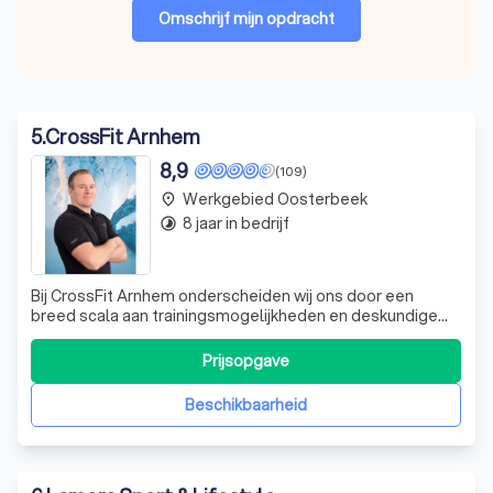
Omschrijf mijn opdracht
5
.
CrossFit Arnhem
8,9
(109)
Werkgebied Oosterbeek
place
8 jaar in bedrijf
timelapse
Bij CrossFit Arnhem onderscheiden wij ons door een
breed scala aan trainingsmogelijkheden en deskundige
begeleiding in een state-of-the-art faciliteit. Onze passie
voor fitness en welzijn is terug te zien in alles wat we
Prijsopgave
doen. Van vroeg in de ochtend tot laat in de avond bieden
wij diverse programma
Beschikbaarheid