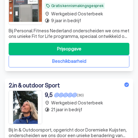
Gratis kennismakingsgesprek
local_offer
Werkgebied Oosterbeek
place
9 jaar in bedrijf
timelapse
Bij Personal Fitness Nederland onderscheiden we ons met
ons unieke Fit for Life programma, speciaal ontwikkeld om
jou op een persoonlijke manier te begeleiden naar een
fitter, gezonder en gelukkiger leven. Omdat iedereen
Prijsopgave
uniek is, luisteren we aandachtig naar jouw specifieke
wensen en doelen. Ons pr
Beschikbaarheid
2
.
in & outdoor Sport
9,5
(30)
Werkgebied Oosterbeek
place
21 jaar in bedrijf
timelapse
Bij In & Outdoorsport, opgericht door Doremieke Kuijsten,
onderscheiden we ons door een unieke benadering van