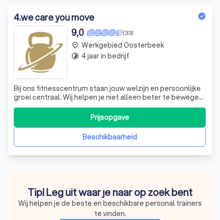
4
.
we care you move
9,0
(33)
Werkgebied Oosterbeek
place
4 jaar in bedrijf
timelapse
Bij ons fitnesscentrum staan jouw welzijn en persoonlijke
groei centraal. Wij helpen je niet alleen beter te bewegen,
maar zorgen er ook voor dat fysieke klachten en
discomfort verminderen. Heb je last van je onderrug? Bij
Prijsopgave
ons is dat verleden tijd! Wij streven ernaar dat je trots op
jezelf kunt zijn
Beschikbaarheid
Tip! Leg uit waar je naar op zoek bent
Wij helpen je de beste en beschikbare personal trainers
te vinden.