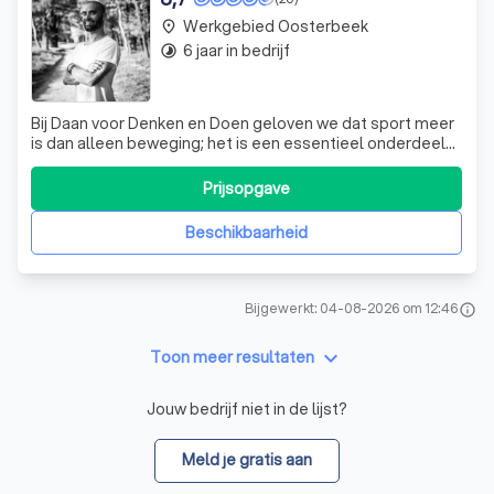
Werkgebied Oosterbeek
place
6 jaar in bedrijf
timelapse
Bij Daan voor Denken en Doen geloven we dat sport meer
is dan alleen beweging; het is een essentieel onderdeel
van persoonlijke ontwikkeling en gedragsverandering. Met
een rijke achtergrond in de GGZ, jeugdzorg en politiewerk,
Prijsopgave
combineer ik mijn uitgebreide ervaring in budo-sporten,
mentale kracht en
Beschikbaarheid
Bijgewerkt: 04-08-2026 om 12:46
info
keyboard_arrow_down
Toon meer resultaten
Jouw bedrijf niet in de lijst?
Meld je gratis aan