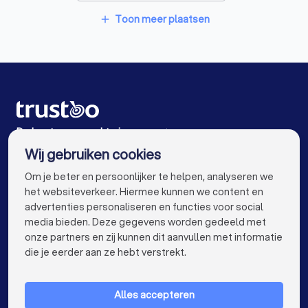
Personal trainers in Velp (GE)
Toon meer plaatsen
add
Personal trainers in Westervoort
Personal trainers in Rozendaal
Personal trainers in Bennekom
Personal trainers in Bemmel
De beste personal trainers voor jou
Wij gebruiken cookies
Personal trainers in Amsterdam
info@trustoo.nl
Om je beter en persoonlijker te helpen, analyseren we
Personal trainers in Rotterdam
het websiteverkeer. Hiermee kunnen we content en
advertenties personaliseren en functies voor social
Personal trainers in Den Haag
media bieden. Deze gegevens worden gedeeld met
onze partners en zij kunnen dit aanvullen met informatie
Personal trainers in Utrecht
keyboard_arrow_down
VOOR PARTICULIEREN
die je eerder aan ze hebt verstrekt.
Personal trainers in Eindhoven
keyboard_arrow_down
VOOR BEDRIJVEN
Personal trainers in Tilburg
Alles accepteren
keyboard_arrow_down
OVER TRUSTOO