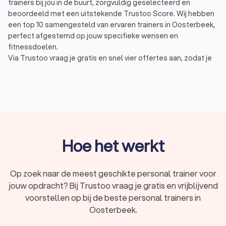
trainers bij jou in de buurt, zorgvuldig geselecteerd en
beoordeeld met een uitstekende Trustoo Score. Wij hebben
een top 10 samengesteld van ervaren trainers in Oosterbeek,
perfect afgestemd op jouw specifieke wensen en
fitnessdoelen.
Via Trustoo vraag je gratis en snel vier offertes aan, zodat je
de personal trainer vindt die jou tijdens het sporten perfect
begeleidt. Of je nu wilt afvallen, spiermassa wilt opbouwen of
je conditie wilt verbeteren, bij Trustoo vind je de beste
personal trainer voor jouw traject.
Waarom personal training?
Hoe het werkt
Personal training is een op maat gemaakte vorm van
begeleiding die je helpt om je fitness- en gezondheidsdoelen
te bereiken. Een personal trainer of fitness
Op zoek naar de meest geschikte personal trainer voor
coach
in
Oosterbeek biedt persoonlijke aandacht, deskundig advies en
jouw opdracht? Bij Trustoo vraag je gratis en vrijblijvend
aangepaste trainingsschema’s die aansluiten bij jouw niveau,
voorstellen op bij de beste personal trainers in
doelen en lifestyle. Dit kan variëren van krachttraining en
Oosterbeek.
conditieverbetering tot gewichtsverlies en mentale focus. Of