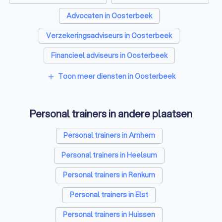
Advocaten in Oosterbeek
Verzekeringsadviseurs in Oosterbeek
Financieel adviseurs in Oosterbeek
Coaches in Oosterbeek
Rijscholen in Oosterbeek
Toon meer diensten in Oosterbeek
add
Relatietherapeuten in Oosterbeek
Personal trainers in andere plaatsen
Psychologen in Oosterbeek
Belastingadviseurs in Oosterbeek
Personal trainers in Arnhem
Hypotheekadviseurs in Oosterbeek
Personal trainers in Heelsum
Diëtisten in Oosterbeek
Personal trainers in Renkum
Personal trainers in Elst
Personal trainers in Huissen