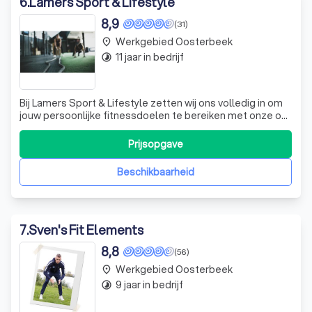
6
.
Lamers Sport & Lifestyle
8,9
(31)
Werkgebied Oosterbeek
place
11 jaar in bedrijf
timelapse
Bij Lamers Sport & Lifestyle zetten wij ons volledig in om
jouw persoonlijke fitnessdoelen te bereiken met onze op
maat gemaakte HIIT-trainingen. Onze benadering is
volledig afgestemd op jouw unieke fysieke vereisten,
Prijsopgave
waarbij we een 1-op-1 trainingsschema bieden dat niet
alleen effectief is, maar oo
Beschikbaarheid
7
.
Sven's Fit Elements
8,8
(56)
Werkgebied Oosterbeek
place
9 jaar in bedrijf
timelapse