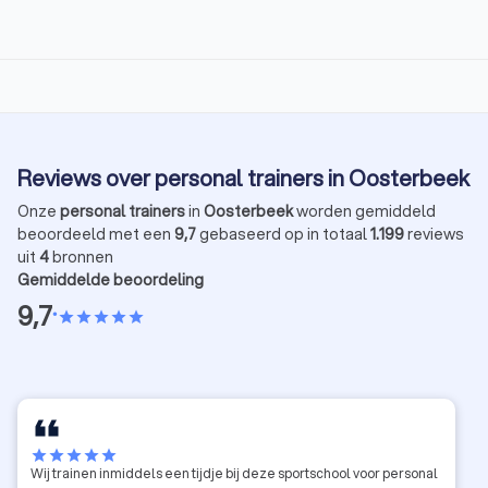
Reviews over personal trainers in Oosterbeek
Onze
personal trainers
in
Oosterbeek
worden gemiddeld
beoordeeld met een
9,7
gebaseerd op in totaal
1.199
reviews
uit
4
bronnen
Gemiddelde beoordeling
9,7
•
star
star
star
star
star
star
star
star
star
star
Wij trainen inmiddels een tijdje bij deze sportschool voor personal