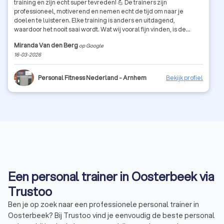
training en zijn echt super tevreden! 💪 De trainers zijn
professioneel, motiverend en nemen echt de tijd om naar je
doelen te luisteren. Elke training is anders en uitdagend,
waardoor het nooit saai wordt. Wat wij vooral fijn vinden, is de
persoonlijke aanpak. Er wordt goed gekeken naar wat bij jou past,
Miranda Van den Berg
op Google
zowel qua training als qua tempo. Daarnaast is de sfeer in de
16-03-2026
sportschool erg prettig: motiverend, maar ook ontspannen en
toegankelijk. Zeker een aanrader voor iedereen die serieus met
zijn of haar gezondheid en fitness aan de slag wil! 🔥
Personal Fitness Nederland - Arnhem
Bekijk profiel
Een personal trainer in Oosterbeek via
Trustoo
Ben je op zoek naar een professionele personal trainer in
Oosterbeek? Bij Trustoo vind je eenvoudig de beste personal