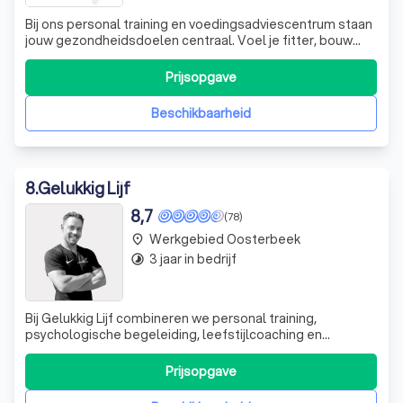
Bij ons personal training en voedingsadviescentrum staan
jouw gezondheidsdoelen centraal. Voel je fitter, bouw
spiermassa op, of verbeter je conditie met een
persoonlijk plan dat speciaal voor jou wordt
Prijsopgave
samengesteld. Wij begrijpen dat een drukke levensstijl
het moeilijk kan maken om gezond te eten e
Beschikbaarheid
8
.
Gelukkig Lijf
8,7
(78)
Werkgebied Oosterbeek
place
3 jaar in bedrijf
timelapse
Bij Gelukkig Lijf combineren we personal training,
psychologische begeleiding, leefstijlcoaching en
voedingsadvies om jou te ondersteunen in het bereiken
van een gezonder en gelukkiger leven. Onze aanpak is
Prijsopgave
uniek omdat we kijken naar de mens als geheel. Wij
geloven dat een balans tussen lichaam en g