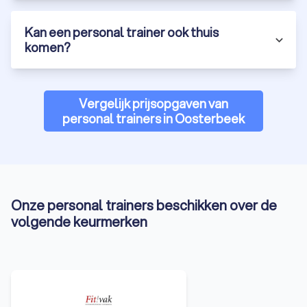
de juiste keuze te maken.
Flexibiliteit:
Vind trainers die gespecialiseerd zijn in
Kan een personal trainer ook thuis
personal training aan huis, in de gym of online personal
training.
komen?
Laat je begeleiden door een professionele fitness coach en
behaal jouw gezondheidsdoelen sneller dan ooit. Vraag
vandaag nog gratis offertes aan via Trustoo en ontdek de
Vergelijk prijsopgaven van
mogelijkheden in Oosterbeek.
personal trainers in Oosterbeek
Onze personal trainers beschikken over de
volgende keurmerken