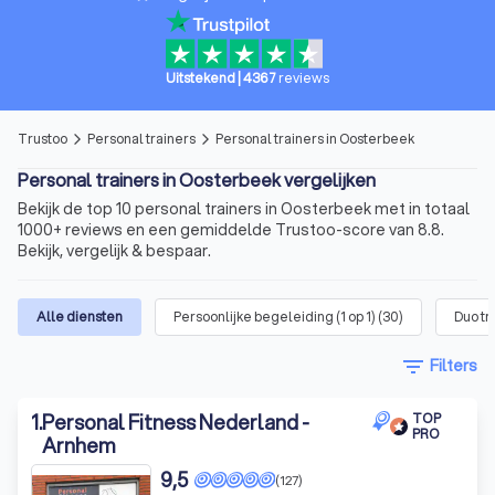
Uitstekend
|
4367
reviews
Trustoo
Personal trainers
Personal trainers in Oosterbeek
arrow_forward_ios
arrow_forward_ios
Personal trainers in Oosterbeek vergelijken
Bekijk de top 10 personal trainers in Oosterbeek met in totaal
1000+ reviews en een gemiddelde Trustoo-score van 8.8.
Bekijk, vergelijk & bespaar.
Alle diensten
Persoonlijke begeleiding (1 op 1)
(
30
)
Duo tr
filter_list
Filters
1
.
Personal Fitness Nederland -
TOP
PRO
Arnhem
9,5
(127)