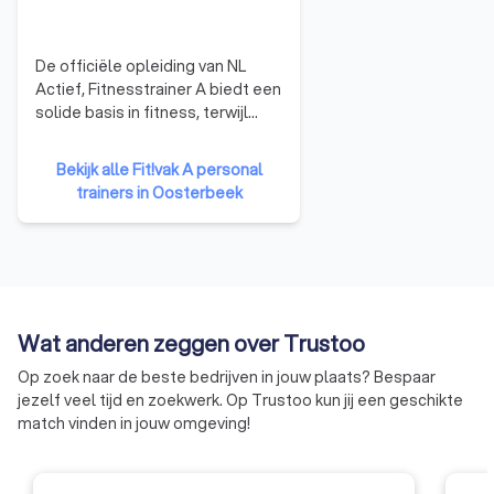
De officiële opleiding van NL
Actief, Fitnesstrainer A biedt een
solide basis in fitness, terwijl
Fitnesstrainer B zich richt op
personal training en
Bekijk alle Fit!vak A personal
gespecialiseerde programma's.
trainers in Oosterbeek
Perfect voor trainers die verder
willen groeien in hun vak.
Wat anderen zeggen over Trustoo
Op zoek naar de beste bedrijven in jouw plaats? Bespaar
jezelf veel tijd en zoekwerk. Op Trustoo kun jij een geschikte
match vinden in jouw omgeving!