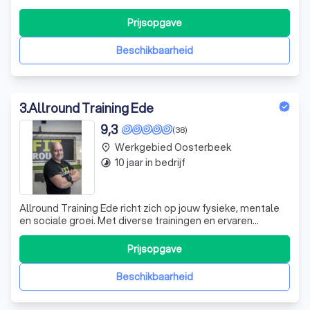
sport en welzijn. Van yoga en Pilates tot trailrunning en
gym. Sinds 2005 bieden we een breed scala aan
Prijsopgave
activiteiten die zowel lichaam als geest versterken. Onze
focus ligt op het gebruik va
Beschikbaarheid
3
.
Allround Training Ede
9,3
(38)
Werkgebied Oosterbeek
place
10 jaar in bedrijf
timelapse
Allround Training Ede richt zich op jouw fysieke, mentale
en sociale groei. Met diverse trainingen en ervaren
trainers werk je in een motiverende gemeenschap aan de
beste versie van jezelf.
Prijsopgave
Beschikbaarheid