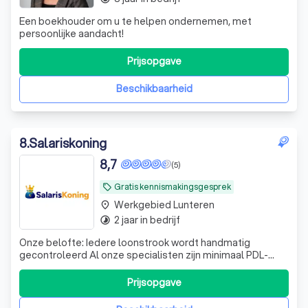
Een boekhouder om u te helpen ondernemen, met
persoonlijke aandacht!
Prijsopgave
Beschikbaarheid
8
.
Salariskoning
8,7
(5)
Gratis kennismakingsgesprek
local_offer
Werkgebied Lunteren
place
2 jaar in bedrijf
timelapse
Onze belofte: Iedere loonstrook wordt handmatig
gecontroleerd Al onze specialisten zijn minimaal PDL-
gediplomeerd Je hebt één vast aanspreekpunt Binnen 24
uur reactie op al je vragen
Prijsopgave