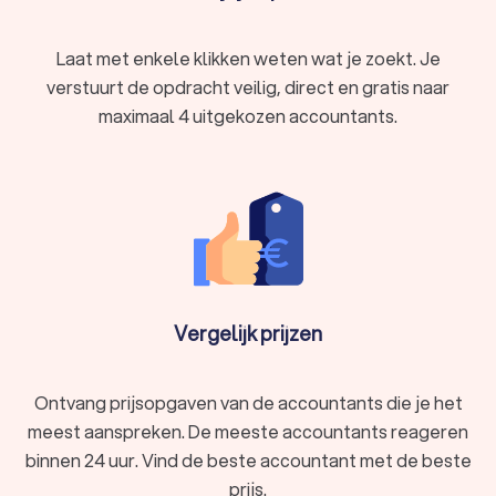
verschillende bedrijven.
Intern accountant
: Werkt binnen één bedrijf en houdt
Laat met enkele klikken weten wat je zoekt. Je
zich bezig met de interne boekhouding en controle.
verstuurt de opdracht veilig, direct en gratis naar
Forensisch accountant
: Gespecialiseerd in het
onderzoeken van fraude en financiële misdrijven.
maximaal 4 uitgekozen accountants.
Belastingadviseur
: Gespecialiseerd in het optimaliseren
van belastingaangiften en belastingplanning.
Het is dus belangrijk om goed te kijken of de accountant in
Lunteren goed aansluit bij jouw behoeften en de financiële
taken waar jij hulp bij zoekt.
De kwaliteiten van een goede accountant in
Vergelijk prijzen
Lunteren
Een goede accountant uit Lunteren beschikt over een aantal
belangrijke vaardigheden en eigenschappen:
Nauwkeurigheid
: Zorgvuldig werken om fouten te
Ontvang prijsopgaven van de accountants die je het
voorkomen.
meest aanspreken. De meeste accountants reageren
Analytisch vermogen
: In staat om financiële gegevens
binnen 24 uur. Vind de beste accountant met de beste
te analyseren en te interpreteren.
Integriteit
: Eerlijk en ethisch werken, vertrouwelijke
prijs.