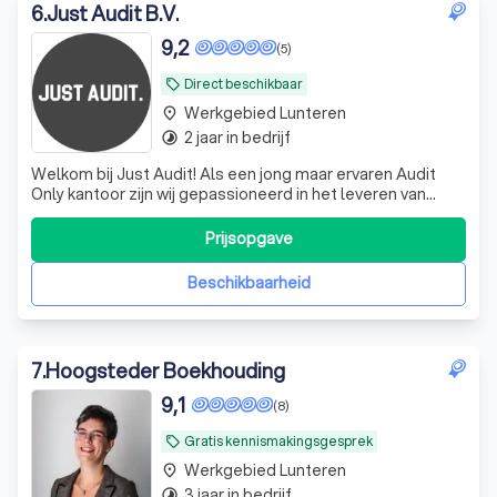
6
.
Just Audit B.V.
9,2
(5)
Direct beschikbaar
local_offer
Werkgebied Lunteren
place
2 jaar in bedrijf
timelapse
Welkom bij Just Audit! Als een jong maar ervaren Audit
Only kantoor zijn wij gepassioneerd in het leveren van
ongeëvenaarde audit- en assurance-diensten aan onze
diverse klantenkring. Ons team van hoogopgeleide
Prijsopgave
professionals combineert diepgaande expertise met een
toegewijde klantgerichte aanpak om
Beschikbaarheid
7
.
Hoogsteder Boekhouding
9,1
(8)
Gratis kennismakingsgesprek
local_offer
Werkgebied Lunteren
place
3 jaar in bedrijf
timelapse