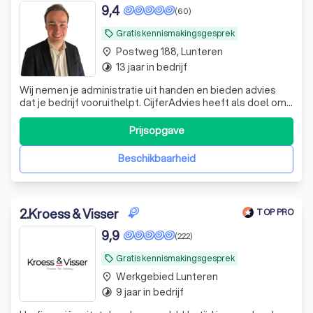
9,4
(60)
Gratis kennismakingsgesprek
local_offer
Postweg 188, Lunteren
place
13 jaar in bedrijf
timelapse
Wij nemen je administratie uit handen en bieden advies
dat je bedrijf vooruithelpt. CijferAdvies heeft als doel om
jouw bedrijf te laten floreren. Omdat bij Cijfers degelijk
Advies hoort.
Prijsopgave
Beschikbaarheid
2
.
Kroess & Visser
TOP PRO
9,9
(222)
Gratis kennismakingsgesprek
local_offer
Werkgebied Lunteren
place
9 jaar in bedrijf
timelapse