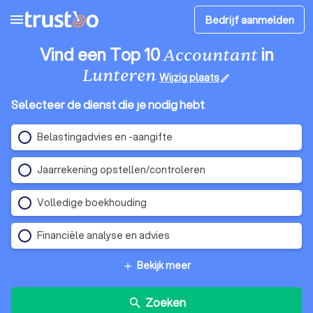
menu
Bedrijf aanmelden
Vind een Top 10
in
Accountant
Lunteren
Wijzig plaats
edit
Selecteer de dienst die je nodig hebt
Belastingadvies en -aangifte
Jaarrekening opstellen/controleren
Volledige boekhouding
Financiële analyse en advies
Bekijk meer
add
Zoeken
search