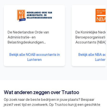
bent.
De Nederlandse Orde van
De Koninklijke Ned
Administratie- en
Beroepsorganisatie
Belastingdeskundigen
Accountants (NBA)
(NOAB)richt zich op mkb-
vertegenwoordigt 
bedrijven en ondernemers,
in Nederland en bie
Bekijk alle NOAB accountants in
Bekijk alle NBA ac
ondersteunt
ondersteuning op h
Lunteren
Lunter
administratiekantoren en
opleiding en ontwik
belastingadviseurs, en zorgt
accountant heeft 
ervoor dat zij voldoen aan hoge
opleiding genoten 
kwaliteitsstandaarden. Het grote
boekhouder, en is w
voordeel van een NOAB-
bevoegd om jaarre
boekhouder is dat deze
controleren. Ook k
Wat anderen zeggen over Trustoo
gespecialiseerd is in
accountants vaker 
administratieve en fiscale
en leidinggevende 
Op zoek naar de beste bedrijven in jouw plaats? Bespaar
dienstverlening voor mkb-
vervullen. Accountan
jezelf veel tijd en zoekwerk. Op Trustoo kun jij een geschikte