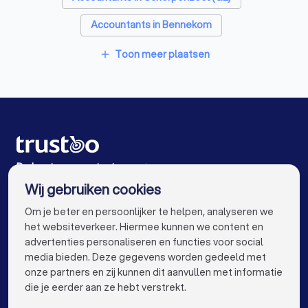
Accountants in Bennekom
Accountants in Voorthuizen
Toon meer plaatsen
add
Accountants in Wageningen
Accountants in Woudenberg
Accountants in Leusden
Accountants in Amsterdam
De beste accountants voor jou
Wij gebruiken cookies
Accountants in Rotterdam
info@trustoo.nl
Om je beter en persoonlijker te helpen, analyseren we
Accountants in Den Haag
Accountants in Utrecht
het websiteverkeer. Hiermee kunnen we content en
advertenties personaliseren en functies voor social
Accountants in Eindhoven
Accountants in Tilburg
media bieden. Deze gegevens worden gedeeld met
onze partners en zij kunnen dit aanvullen met informatie
Accountants in Groningen
Accountants in Almere
keyboard_arrow_down
VOOR PARTICULIEREN
die je eerder aan ze hebt verstrekt.
Accountants in Breda
Accountants in Nijmegen
keyboard_arrow_down
VOOR BEDRIJVEN