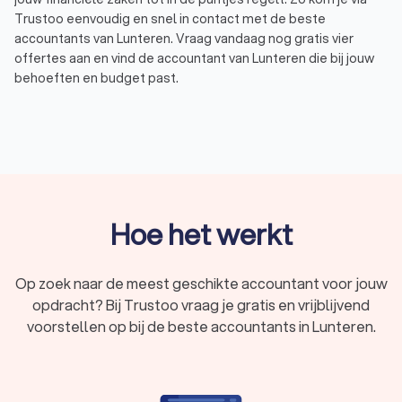
Trustoo eenvoudig en snel in contact met de beste
accountants van Lunteren. Vraag vandaag nog gratis vier
offertes aan en vind de accountant van Lunteren die bij jouw
behoeften en budget past.
Trustoo heeft de beste accountants in Lunteren voor je op
een rij gezet die voldoen aan de hoogste standaarden. Of je
nu op zoek bent naar hulp met belastingaangiften, financiële
rapportages of strategisch advies. Zo hebben de
accountants in Lunteren gemiddeld een Trustoo Score van
8.8 gebaseerd op 1000+ reviews van eerdere klanten,
ervaring, keurmerken en opleidingen. De accountants in
Hoe het werkt
Lunteren beschikken dus over de benodigde ervaring en
kennis om je te helpen bij al jouw financiële taken, van
dagelijkse boekhouding tot complexe fiscale vraagstukken.
Op zoek naar de meest geschikte accountant voor jouw
opdracht? Bij Trustoo vraag je gratis en vrijblijvend
voorstellen op bij de beste accountants in Lunteren.
Wat is een accountant?
Een accountant uit Lunteren is een financieel expert die
bedrijven en individuen helpt met hun boekhouding,
belastingaangiften en financiële planning. Een