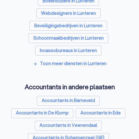
Boekhouders in Lunteren
Webdesigners in Lunteren
Beveiligingsbedrijven in Lunteren
Schoonmaakbedrijven in Lunteren
Incassobureaus in Lunteren
Online marketing bureaus in Lunteren
Toon meer diensten in Lunteren
add
Tekstschrijvers in Lunteren
Accountants in andere plaatsen
Vertaalbureaus in Lunteren
SEO-specialisten in Lunteren
Accountants in Barneveld
Grafisch ontwerpers in Lunteren
Accountants in De Klomp
Accountants in Ede
Reclamebureaus in Lunteren
Accountants in Veenendaal
Accountants in Scherpenzeel (GE)