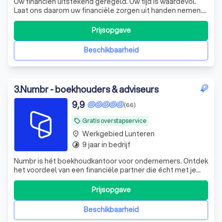
Uw financiën uitstekend geregeld. Uw tijd is waardevol.
Laat ons daarom uw financiële zorgen uit handen nemen.
De experts van KroessVisser beheren al uw financiële
processen van A tot Z, zodat u met een gerust hart kunt
Prijsopgave
ondernemen. KroessVisser | Finance - Tax - Advisory ☎️
Plan een GRATIS ADVIES
Beschikbaarheid
3
.
Numbr - boekhouders & adviseurs
9,9
(66)
Gratis overstapservice
local_offer
Werkgebied Lunteren
place
9 jaar in bedrijf
timelapse
Numbr is hét boekhoudkantoor voor ondernemers. Ontdek
het voordeel van een financiële partner die écht met je
meedenkt. En dat voor een vast bedrag per maand,
zonder verrassingen. Stap nu gratis over.
Prijsopgave
Beschikbaarheid