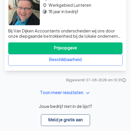
Werkgebied Lunteren
place
18 jaar in bedrijf
timelapse
Bij Van Dijken Accountants onderscheiden wij ons door
onze diepgaande betrokkenheid bij de lokale ondernemer
en onze laagdrempelige, no-nonsense aanpak. Met meer
dan dertig jaar ervaring in de accountancy, bieden wij een
Prijsopgave
breed scala aan diensten aan die essentieel zijn voor het
efficiënt beheren van
Beschikbaarheid
Bijgewerkt: 07-08-2026 om 10:31
info
keyboard_arrow_down
Toon meer resultaten
Jouw bedrijf niet in de lijst?
Meld je gratis aan