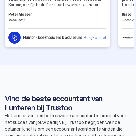
Kortom, een fijn bedrijf om mee te werken, aanrader!
Heel te
Peter Geelen
Iliass
10-01-2026
27-09-20
Numbr - boekhouders & adviseurs
Bekijk profiel
Vind de beste accountant van
Lunteren bij Trustoo
Het vinden van een betrouwbare accountant is cruciaal voor
het succes van jouw bedrijf. Bij Trustoo begrijpen we hoe
belangrijk het is om een accountantskantoor te vinden die
jouw financiële zaken tot in de puntjes regelt. Zo kom je via