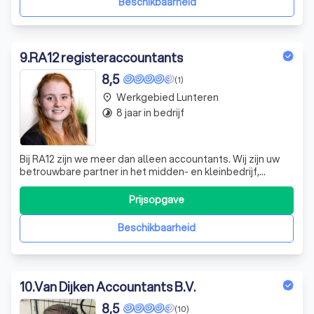
Beschikbaarheid
9
.
RA12 registeraccountants
8,5
(1)
Werkgebied Lunteren
place
8 jaar in bedrijf
timelapse
Bij RA12 zijn we meer dan alleen accountants. Wij zijn uw
betrouwbare partner in het midden- en kleinbedrijf,
onderwijsinstellingen, stichtingen en verenigingen. Onze
expertise ligt in het controleren en beoordelen van uw
Prijsopgave
jaarrekening, procedures en processen. Daarnaast voeren
we bijzonder onderzoek
Beschikbaarheid
10
.
Van Dijken Accountants B.V.
8,5
(10)