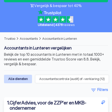
Vergelijk & bespaar tot 40%
shopping_cart
Uitstekend
|
4378
reviews
Trustoo
Accountants
Accountants in Lunteren
arrow_forward_ios
arrow_forward_ios
Accountants in Lunteren vergelijken
Bekijk de top 10 accountants in Lunteren met in totaal 1000+
reviews en een gemiddelde Trustoo Score van 8.8. Bekijk,
vergelijk & bespaar.
Alle diensten
Accountantscontrole (audit) of -verklaring
(
12
)
filter_list
Filters
1
.
CijferAdvies, voor de ZZP'er en MKB-
ondernemer