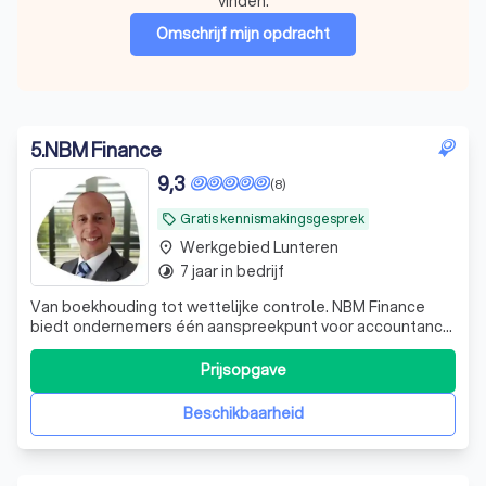
vinden.
Omschrijf mijn opdracht
5
.
NBM Finance
9,3
(8)
Gratis kennismakingsgesprek
local_offer
Werkgebied Lunteren
place
7 jaar in bedrijf
timelapse
Van boekhouding tot wettelijke controle. NBM Finance
biedt ondernemers één aanspreekpunt voor accountancy,
belastingadvies, audits en financieel advies.
Prijsopgave
Beschikbaarheid