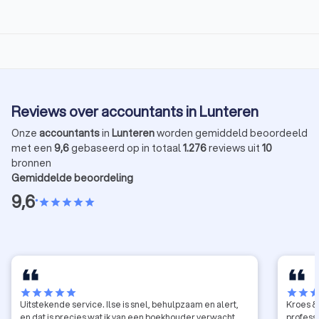
Reviews over accountants in Lunteren
Onze
accountants
in
Lunteren
worden gemiddeld beoordeeld
met een
9,6
gebaseerd op in totaal
1.276
reviews uit
10
bronnen
Gemiddelde beoordeling
9,6
•
star
star
star
star
star
star
star
star
star
star
star
star
sta
Uitstekende service. Ilse is snel, behulpzaam en alert,
Kroes & 
en dat is precies wat ik van een boekhouder verwacht.
profess