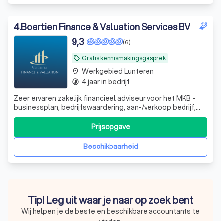
4
.
Boertien Finance & Valuation Services BV
9,3
(6)
Gratis kennismakingsgesprek
local_offer
Werkgebied Lunteren
place
4 jaar in bedrijf
timelapse
Zeer ervaren zakelijk financieel adviseur voor het MKB -
businessplan, bedrijfswaardering, aan-/verkoop bedrijf,
werknemersparticipaties, financieel zwaar weer en whoa
trajecten. DGA advisering
Prijsopgave
Beschikbaarheid
Tip! Leg uit waar je naar op zoek bent
Wij helpen je de beste en beschikbare accountants te