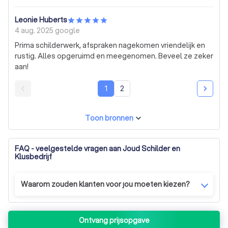
Leonie Huberts
4 aug. 2025
google
Prima schilderwerk, afspraken nagekomen vriendelijk en
rustig. Alles opgeruimd en meegenomen. Beveel ze zeker
aan!
1
2
Toon bronnen
FAQ - veelgestelde vragen aan Joud Schilder en
Klusbedrijf
Waarom zouden klanten voor jou moeten kiezen?
Wij zijn een bedrijf dat gespecialiseerd is in buiten- en
binnenschilderwerk. Je krijgt een klantenservice van
Ontvang prijsopgave
hoge kwaliteit. Alle producten die we gebruiken zijn