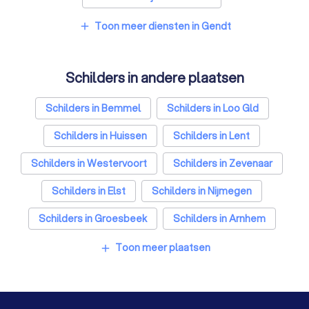
Ongediertebestrijders in Gendt
Toon meer diensten in Gendt
add
Architecten in Gendt
Schilders in andere plaatsen
Zonwering specialisten in Gendt
Badkamer installateurs in Gendt
Schilders in Bemmel
Schilders in Loo Gld
Traprenovatie bedrijven in Gendt
Schilders in Huissen
Schilders in Lent
Schoorsteenvegers in Gendt
Schilders in Westervoort
Schilders in Zevenaar
Hekwerkspecialisten in Gendt
Schilders in Elst
Schilders in Nijmegen
Interieurstylisten in Gendt
Stoffeerders in Gendt
Schilders in Groesbeek
Schilders in Arnhem
Meubelmakers in Gendt
Klusjesmannen in Gendt
Schilders in Amsterdam
Schilders in Rotterdam
Toon meer plaatsen
add
Schilders in Den Haag
Schilders in Utrecht
Schilders in Eindhoven
Schilders in Tilburg