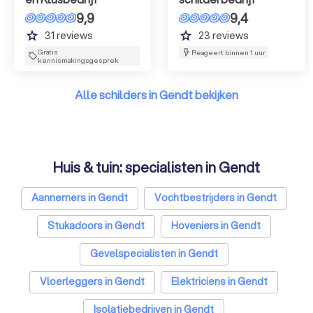
9,9
9,4
grade
grade
31
reviews
23
reviews
Gratis
Reageert binnen 1 uur
kennismakingsgesprek
Alle schilders in Gendt bekijken
Huis & tuin: specialisten in Gendt
Aannemers in Gendt
Vochtbestrijders in Gendt
Stukadoors in Gendt
Hoveniers in Gendt
Gevelspecialisten in Gendt
Vloerleggers in Gendt
Elektriciens in Gendt
Isolatiebedrijven in Gendt