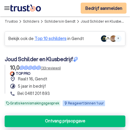
menu
Bedrijf aanmelden
Trustoo
Schilders
Schilders in Gendt
Joud Schilder en Klusbedrijf
arrow_forward_ios
arrow_forward_ios
arrow_forward_ios
Bekijk ook de
Top 10 schilders
in Gendt
+
Joud Schilder en Klusbedrijf
10,0
(
33
reviews
)
TOP PRO
place
Raalt 16, Gendt
timelapse
5 jaar in bedrijf
Bel 0481 201 893
phone
Gratis kennismakingsgesprek
Reageert binnen 1 uur
Ontvang prijsopgave