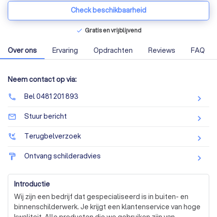
Check beschikbaarheid
Gratis en vrijblijvend
check
Over ons
Ervaring
Opdrachten
Reviews
FAQ
Neem contact op via:
Bel 0481 201 893
phone
Stuur bericht
mail_outline
Terugbelverzoek
phone_callback
Ontvang schilderadvies
format_paint
Introductie
Wij zijn een bedrijf dat gespecialiseerd is in buiten- en 
binnenschilderwerk. Je krijgt een klantenservice van hoge 