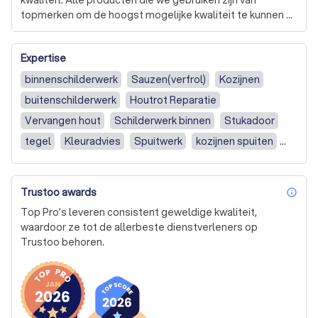
kwaliteit. Alle producten die we gebruiken zijn van 
topmerken om de hoogst mogelijke kwaliteit te kunnen 
bieden
Expertise
binnenschilderwerk
Sauzen(verfrol)
Kozijnen
buitenschilderwerk
Houtrot Reparatie
Vervangen hout
Schilderwerk binnen
Stukadoor
tegel
Kleuradvies
Spuitwerk
kozijnen spuiten
Deuren
Behang
In overleg met schilder / Weet ik nog niet
Trustoo awards
inf
Glas vervangen
Stucen van muren en/of plafonds
Top Pro’s leveren consistent geweldige kwaliteit,
Renovatie / Verbouwing
Schilderwerk Buiten
waardoor ze tot de allerbeste dienstverleners op
Trustoo behoren.