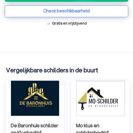
van topmerken om de hoogst mogelijke kwaliteit te
Check beschikbaarheid
kunnen bieden .
Gratis en vrijblijvend
check
Vergelijkbare schilders in de buurt
De Baronhuis schilder
Mo klus en
en Klusbedrijf
schilderbedrijf