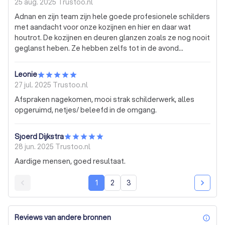
25 aug. 2025
Trustoo.nl
Adnan en zijn team zijn hele goede profesionele schilders
met aandacht voor onze kozijnen en hier en daar wat
houtrot. De kozijnen en deuren glanzen zoals ze nog nooit
geglanst heben. Ze hebben zelfs tot in de avond
doorgewerkt om alles voor de regen af te krijgen, ze zijn
aardig en zeer behulpzaam en met goede uitleg. Als wij
Leonie
weer schilder en-/of kluswerk hebben, schakelen wij
27 jul. 2025
Trustoo.nl
Adnan en zijn team weer in. Adnan dankjewel
Afspraken nagekomen, mooi strak schilderwerk, alles
opgeruimd, netjes/ beleefd in de omgang.
Sjoerd Dijkstra
28 jun. 2025
Trustoo.nl
Aardige mensen, goed resultaat.
1
2
3
Reviews van andere bronnen
inf