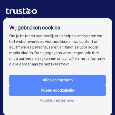
Schilders in Groningen
Schilders in Almere
Schilders in Breda
Schilders in Enschede
De beste bedrijven voor jou
Wij gebruiken cookies
Schilders in Haarlem
Schilders in Amersfoort
info@trustoo.nl
Om je beter en persoonlijker te helpen, analyseren we
Schilders in Apeldoorn
Schilders in Den Bosch
het websiteverkeer. Hiermee kunnen we content en
advertenties personaliseren en functies voor social
Schilders in Maastricht
Schilders in Leiden
media bieden. Deze gegevens worden gedeeld met
onze partners en zij kunnen dit aanvullen met informatie
Schilders in Dordrecht
Schilders in Zoetermeer
keyboard_arrow_down
VOOR PARTICULIEREN
die je eerder aan ze hebt verstrekt.
keyboard_arrow_down
VOOR BEDRIJVEN
Alles accepteren
keyboard_arrow_down
OVER TRUSTOO
Alleen noodzakelijk
LAND
Nederland
Voorkeuren beheren
België
Duitsland
Spanje