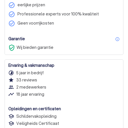
check_circle
eerlijke prijzen
check_circle
Professionele experts voor 100% kwaliteit
check_circle
Geen voorrijkosten
Garantie
inf
verified_user
Wij bieden garantie
Ervaring & vakmanschap
timelapse
5 jaar in bedrijf
star
33
reviews
people_outline
2 medewerkers
timeline
18 jaar ervaring
Opleidingen en certificaten
Schildervakopleiding
Veiligheids Certificaat