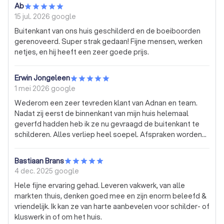
Ab
15 jul. 2026
google
Buitenkant van ons huis geschilderd en de boeiboorden
gerenoveerd. Super strak gedaan! Fijne mensen, werken
netjes, en hij heeft een zeer goede prijs.
Erwin Jongeleen
1 mei 2026
google
Wederom een zeer tevreden klant van Adnan en team.
Nadat zij eerst de binnenkant van mijn huis helemaal
geverfd hadden heb ik ze nu gevraagd de buitenkant te
schilderen. Alles verliep heel soepel. Afspraken worden
nagekomen en ze leveren prima werk en ruimen ook alles
netjes op. Kortom Joud Schilderbedrijf zou ik gaarne
Bastiaan Brans
aanbevelen bij mijn familie en kennissen.
4 dec. 2025
google
Hele fijne ervaring gehad. Leveren vakwerk, van alle
markten thuis, denken goed mee en zijn enorm beleefd &
vriendelijk. Ik kan ze van harte aanbevelen voor schilder- of
kluswerk in of om het huis.