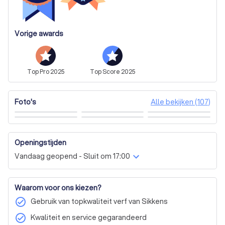
Vorige awards
Top
Pro
2025
Top
Score
2025
Alle bekijken (107)
Foto's
Openingstijden
Vandaag geopend - Sluit om 17:00
Waarom voor ons kiezen?
check_circle
Gebruik van topkwaliteit verf van Sikkens
check_circle
Kwaliteit en service gegarandeerd