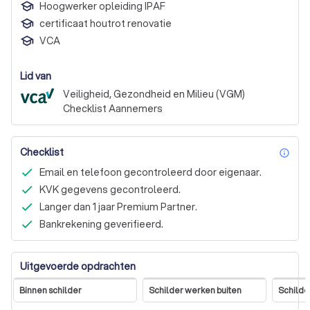
Hoogwerker opleiding IPAF
certificaat houtrot renovatie
VCA
Lid van
Veiligheid, Gezondheid en Milieu (VGM)
Checklist Aannemers
Checklist
inf
Email en telefoon gecontroleerd door eigenaar.
KVK gegevens gecontroleerd.
Langer dan 1 jaar Premium Partner.
Bankrekening geverifieerd.
Uitgevoerde opdrachten
Binnen schilder
Schilder werken buiten
Schilde