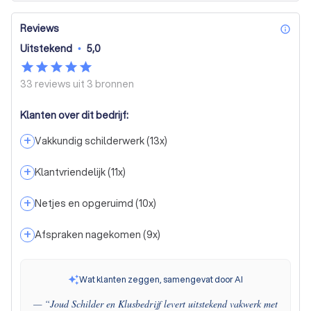
Reviews
inf
Uitstekend
•
5,0
33 reviews uit
3 bronnen
Klanten over dit bedrijf:
+
Vakkundig schilderwerk
(
13
x)
+
Klantvriendelijk
(
11
x)
+
Netjes en opgeruimd
(
10
x)
+
Afspraken nagekomen
(
9
x)
Wat klanten zeggen, samengevat door AI
— “
Joud Schilder en Klusbedrijf levert uitstekend vakwerk met