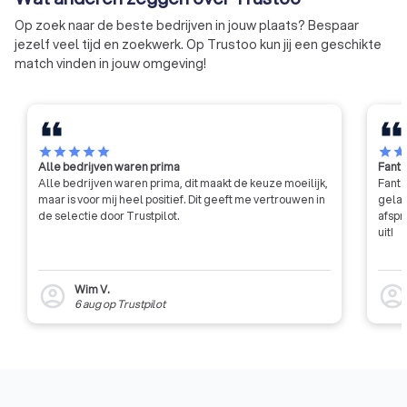
diploma of een contract, bij Trustoo vind je een betrouwbare
tolk in Doetinchem. Vraag vandaag nog vier offertes aan en
Op zoek naar de beste bedrijven in jouw plaats? Bespaar
jezelf veel tijd en zoekwerk. Op Trustoo kun jij een geschikte
kies de tolk die het beste bij jouw behoeften past. Zo helpt
match vinden in jouw omgeving!
Trustoo je om snel en efficiënt de beste tolken te vinden in
Doetinchem, zodat jouw communicatie vlekkeloos verloopt.
star
star
star
star
star
star
sta
Alle bedrijven waren prima
Fanta
Alle bedrijven waren prima, dit maakt de keuze moeilijk,
Fanta
maar is voor mij heel positief. Dit geeft me vertrouwen in
gelat
de selectie door Trustpilot.
afspr
uit!
Wim V.
account_circle
account_circl
6 aug
op
Trustpilot