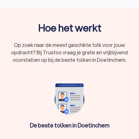
offertes te vergelijken op basis van prijs, ervaring en
beschikbaarheid, maak je gemakkelijk de beste keuze. Of je nu
ondersteuning nodig hebt tijdens een zakelijke bijeenkomst
of een gesprekstolk voor een persoonlijke afspraak. Vergelijk
Hoe het werkt
eenvoudig de verschillende tolken in Doetinchem via Trustoo,
zodat jij de geschikte tolk kan regelen in Doetinchem voor
jouw situatie.
Op zoek naar de meest geschikte tolk voor jouw
opdracht? Bij Trustoo vraag je gratis en vrijblijvend
voorstellen op bij de beste tolken in Doetinchem.
Wat is een tolk?
Een tolk vertaalt gesproken taal van de ene taal naar de
andere. Op deze manier wordt communicatie mogelijk
gemaakt tussen mensen die verschillende talen spreken. Dit
is onmisbaar in een multiculturele samenleving als Nederland.
Een tolk in Doetinchem overbrugt taalbarrières en zorgt voor
heldere communicatie tussen verschillende taal- en
cultuurgroepen. Of je nu een tolk nodig hebt voor een
zakelijke bijeenkomst in Doetinchem, een juridische zaak of
De beste tolken in Doetinchem
een medische afspraak, bij Trustoo vind je de juiste
professional.