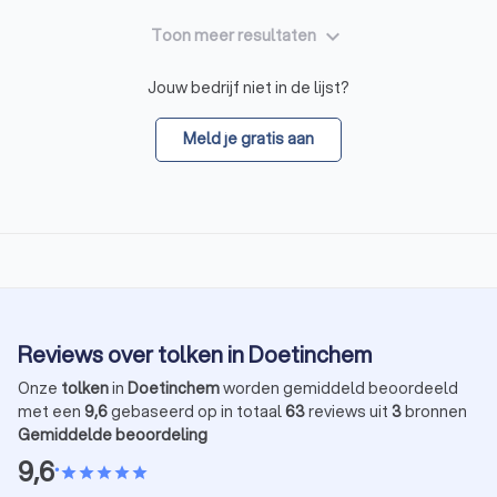
keyboard_arrow_down
Toon meer resultaten
Jouw bedrijf niet in de lijst?
Meld je gratis aan
Reviews over tolken in Doetinchem
Onze
tolken
in
Doetinchem
worden gemiddeld beoordeeld
met een
9,6
gebaseerd op in totaal
63
reviews uit
3
bronnen
Gemiddelde beoordeling
9,6
•
star
star
star
star
star