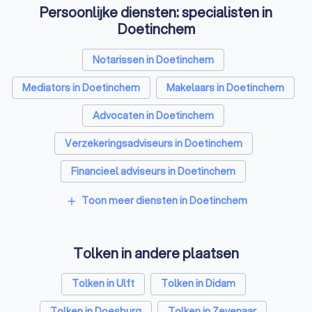
Persoonlijke diensten: specialisten in
Doetinchem
Notarissen in Doetinchem
Mediators in Doetinchem
Makelaars in Doetinchem
Advocaten in Doetinchem
Verzekeringsadviseurs in Doetinchem
Financieel adviseurs in Doetinchem
Coaches in Doetinchem
Rijscholen in Doetinchem
Toon meer diensten in Doetinchem
add
Relatietherapeuten in Doetinchem
Tolken in andere plaatsen
Psychologen in Doetinchem
Belastingadviseurs in Doetinchem
Tolken in Ulft
Tolken in Didam
Hypotheekadviseurs in Doetinchem
Tolken in Doesburg
Tolken in Zevenaar