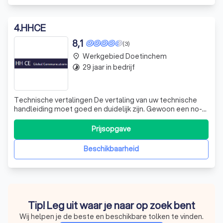
4
.
HHCE
8,1
(3)
Werkgebied Doetinchem
place
29 jaar in bedrijf
timelapse
Technische vertalingen De vertaling van uw technische
handleiding moet goed en duidelijk zijn. Gewoon een no-
nonsensetekst die uitlegt waar het om gaat. Daar zijn we
bij HHCE het allerbest in. IT- vertalingen IT-teksten zijn
Prijsopgave
vaak erg complex. Het gaat om software, technische
detailontwerpen, functi
Beschikbaarheid
Tip! Leg uit waar je naar op zoek bent
Wij helpen je de beste en beschikbare tolken te vinden.