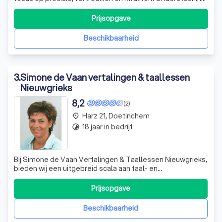
bij zakelijke, juridische en medische communicatie.
Discreet, betrouwbaar en resultaatgericht.
Prijsopgave
Beschikbaarheid
3
.
Simone de Vaan vertalingen & taallessen
Nieuwgrieks
8,2
(2)
Harz 21, Doetinchem
place
18 jaar in bedrijf
timelapse
Bij Simone de Vaan Vertalingen & Taallessen Nieuwgrieks,
bieden wij een uitgebreid scala aan taal- en
vertaaldiensten aan die uw communicatie met de Griekse
en Nederlandse taalwereld versterken. Onze diensten
Prijsopgave
omvatten beëdigde vertalingen tussen Grieks,
Nederlands, Engels en Duits, alsook niet-beëdi
Beschikbaarheid