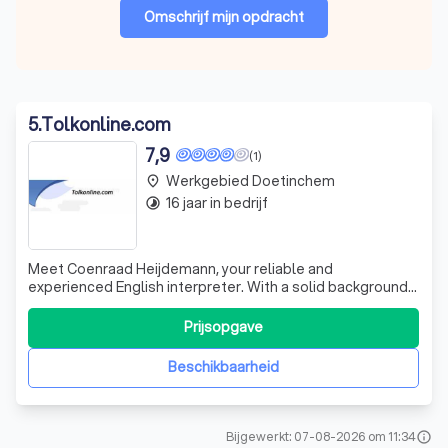
Omschrijf mijn opdracht
5
.
Tolkonline.com
7,9
(1)
Werkgebied Doetinchem
place
16 jaar in bedrijf
timelapse
Meet Coenraad Heijdemann, your reliable and
experienced English interpreter. With a solid background
in simultaneous interpreting, Coenraad has been serving a
diverse range of clients since 1988. His clientele spans
Prijsopgave
from government institutions and multinational
corporations to private individuals a
Beschikbaarheid
Bijgewerkt: 07-08-2026 om 11:34
info