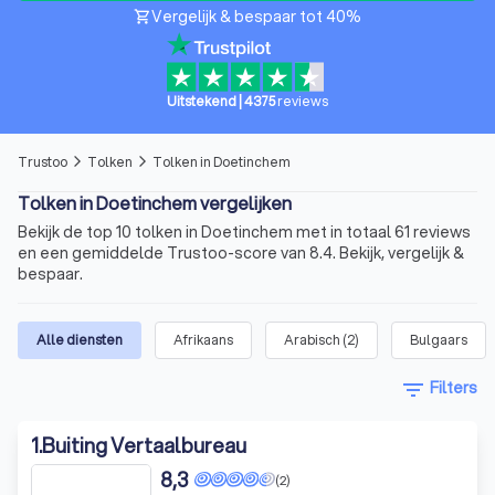
Vergelijk & bespaar tot 40%
shopping_cart
Uitstekend
|
4375
reviews
Trustoo
Tolken
Tolken in Doetinchem
arrow_forward_ios
arrow_forward_ios
Tolken in Doetinchem vergelijken
Bekijk de top 10 tolken in Doetinchem met in totaal 61 reviews
en een gemiddelde Trustoo-score van 8.4. Bekijk, vergelijk &
bespaar.
Alle diensten
Afrikaans
Arabisch
(
2
)
Bulgaars
filter_list
Filters
1
.
Buiting Vertaalbureau
8,3
(2)