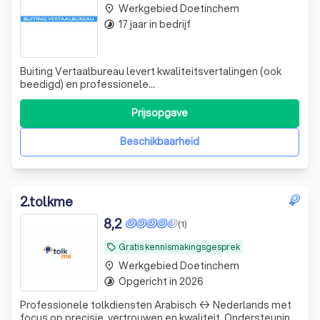
Werkgebied Doetinchem
place
17 jaar in bedrijf
timelapse
Buiting Vertaalbureau levert kwaliteitsvertalingen (ook
beedigd) en professionele
taallessen/trainingen/cursussen voor een scherpe prijs.
Wij zijn gespecialiseerd in het Russisch, Nederlands en
Prijsopgave
Engels. Een groot aantal internationale bedrijven maakt
gebruik van onze services. Dit levert een zeer g
Beschikbaarheid
2
.
tolkme
8,2
(1)
Gratis kennismakingsgesprek
local_offer
Werkgebied Doetinchem
place
Opgericht in 2026
timelapse
Professionele tolkdiensten Arabisch ↔ Nederlands met
focus op precisie, vertrouwen en kwaliteit. Ondersteuning