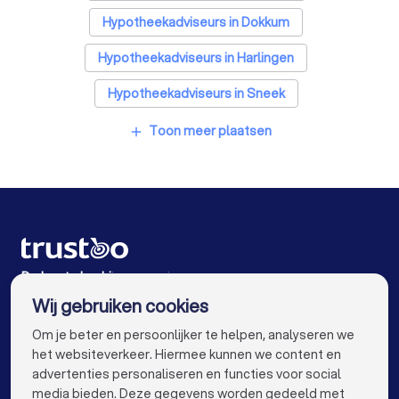
Hypotheekadviseurs in Dokkum
Hypotheekadviseurs in Harlingen
Hypotheekadviseurs in Sneek
Hypotheekadviseurs in Bolsward
Toon meer plaatsen
add
Hypotheekadviseurs in Drachten
Hypotheekadviseurs in Zurich
Hypotheekadviseurs in Joure
Hypotheekadviseurs in Heeg
De beste bedrijven voor jou
Wij gebruiken cookies
Hypotheekadviseurs in Amsterdam
info@trustoo.nl
Om je beter en persoonlijker te helpen, analyseren we
Hypotheekadviseurs in Rotterdam
het websiteverkeer. Hiermee kunnen we content en
advertenties personaliseren en functies voor social
Hypotheekadviseurs in Den Haag
media bieden. Deze gegevens worden gedeeld met