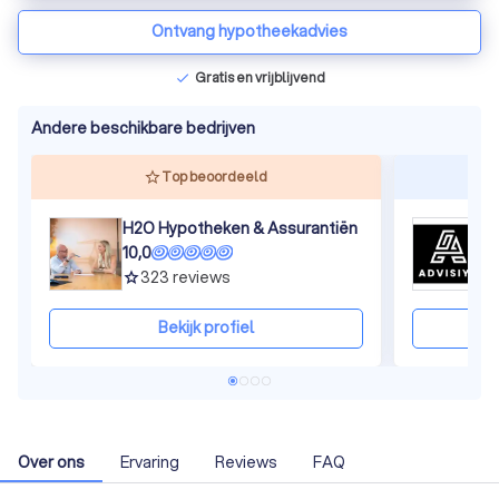
Ontvang hypotheekadvies
Gratis en vrijblijvend
check
Andere beschikbare bedrijven
Top beoordeeld
H2O Hypotheken & Assurantiën
A
10,0
1
323
reviews
grade
gra
Bekijk profiel
Over ons
Ervaring
Reviews
FAQ