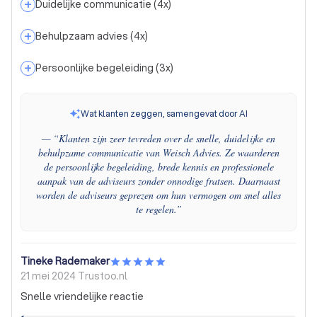
+
Duidelijke communicatie
(
4
x)
+
Behulpzaam advies
(
4
x)
+
Persoonlijke begeleiding
(
3
x)
Wat klanten zeggen, samengevat door AI
— “
Klanten zijn zeer tevreden over de snelle, duidelijke en
behulpzame communicatie van Weisch Advies. Ze waarderen
de persoonlijke begeleiding, brede kennis en professionele
aanpak van de adviseurs zonder onnodige fratsen. Daarnaast
worden de adviseurs geprezen om hun vermogen om snel alles
te regelen.
”
Tineke Rademaker
21 mei 2024
Trustoo.nl
Snelle vriendelijke reactie