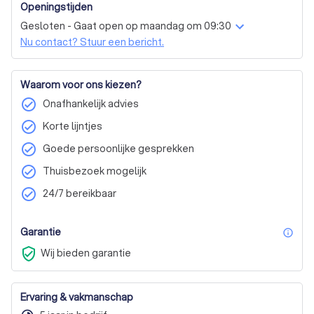
Openingstijden
Buying your first home
Moving out
Gesloten - Gaat open op maandag om 09:30
Refinance mortgage
cash-out refinance
Nu contact? Stuur een bericht.
Advice during divorce
Digital contact (online / by phone)
Waarom voor ons kiezen?
In-person contact (at location)
check_circle
Onafhankelijk advies
check_circle
Korte lijntjes
check_circle
Goede persoonlijke gesprekken
check_circle
Thuisbezoek mogelijk
check_circle
24/7 bereikbaar
Garantie
inf
verified_user
Wij bieden garantie
Ervaring & vakmanschap