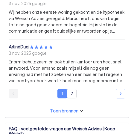
met de adviseur hierover zou er volgens hem geen
3 nov. 2025
google
andere bank zijn met een ander aanbod waarna wij
Wij hebben onze eerste woning gekocht en de hypotheek
besloten om elders advies te gaan vragen. We waren
via Weisch Advies geregeld. Marco heeft ons van begin
ondertussen al 2 maanden verder wat ons, gezien de
tot eind goed geadviseerd en begeleid. Hij is vlot in de
deathline van de aannemer, veel stress gaf. Bij
communicatie en geeft duidelijke antwoorden op je
Hypotheken Nederland was een hypotheek binnen 3
vragen — precies wat je nodig hebt in zo’n spannende
weken geregeld en op de manier die wij graag wilde en
periode. Kortom, zoek je een goed advieskantoor zonder
ook nog eens bij Obvion, een tak van de Rabobank. Mijn
ArlindDuqi
fratsen, dan ben je hier aan het juiste adres.
partner heeft hierna nog contact gezocht met de
3 nov. 2025
google
adviseur van Weisch, omdat we wel een factuur kregen en
Enorm behulpzaam en ook buiten kantoor uren heel snel
betaald hebben van 1.700 euro, terwijl hij niks geleverd
antwoord. Voor iemand zoals mijzelf die nog geen
heeft. Zijn reactie was " gefeliciteerd" op het feit dat de
ervaring had met het zoeken van een huis en het regelen
hypotheek wel gelukt was. Wij voelen ons belazerd dat je
van een hypotheek werd ik heel mooi meegenomen in het
1.700 euro durft te specifiseren voor werk dat je niet
gehele proces. Marco is een enorm aangenaam persoon
gedaan hebt.
en denkt altijd mee met mijzelf en mijn wensen. Erg blij bij
1
2
Weisch Advies uitgekomen te zijn. Zeker een aanrader
voor iedereen!
Toon bronnen
FAQ - veelgestelde vragen aan Weisch Advies | Koop
Weisch