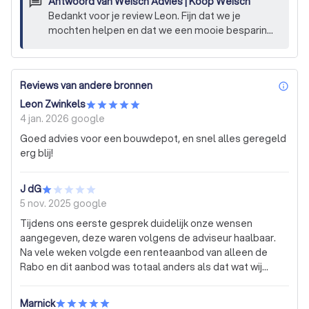
Antwoord van
Weisch Advies | Koop Weisch
Bedankt voor je review Leon. Fijn dat we je
mochten helpen en dat we een mooie besparing
voor je konden realiseren!
Reviews van andere bronnen
inf
Leon Zwinkels
4 jan. 2026
google
Goed advies voor een bouwdepot, en snel alles geregeld
erg blij!
J dG
5 nov. 2025
google
Tijdens ons eerste gesprek duidelijk onze wensen
aangegeven, deze waren volgens de adviseur haalbaar.
Na vele weken volgde een renteaanbod van alleen de
Rabo en dit aanbod was totaal anders als dat wat wij
wilde. Het aanbod was een stukje tekst in een appje nog
geeneens een mail van de Rabobank zelf. Na een gesprek
Marnick