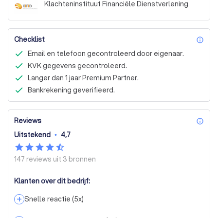
Klachteninstituut Financiële Dienstverlening
Checklist
inf
Email en telefoon gecontroleerd door eigenaar.
KVK gegevens gecontroleerd.
Langer dan 1 jaar Premium Partner.
Bankrekening geverifieerd.
Reviews
inf
Uitstekend
•
4,7
147 reviews uit
3 bronnen
Klanten over dit bedrijf:
+
Snelle reactie
(
5
x)