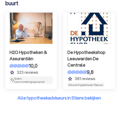
buurt
H2O Hypotheken &
De Hypotheekshop
Assurantiën
Leeuwarden De
Centrale
10,0
9,8
grade
323
reviews
grade
381
reviews
Gratis
kennismakingsgesprek
Erkend Hypothecair Planner
Alle hypotheekadviseurs in Stiens bekijken