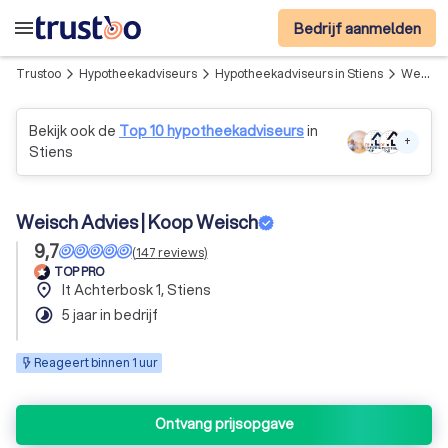
menu
Bedrijf aanmelden
Trustoo
Hypotheekadviseurs
Hypotheekadviseurs in Stiens
Weisch Advies | Koop Weisch
arrow_forward_ios
arrow_forward_ios
arrow_forward_ios
Bekijk ook de
Top 10 hypotheekadviseurs
in
+
Stiens
Weisch Advies | Koop Weisch
9,7
(
147
reviews
)
TOP PRO
place
It Achterbosk 1, Stiens
timelapse
5 jaar in bedrijf
Reageert binnen 1 uur
Ontvang prijsopgave