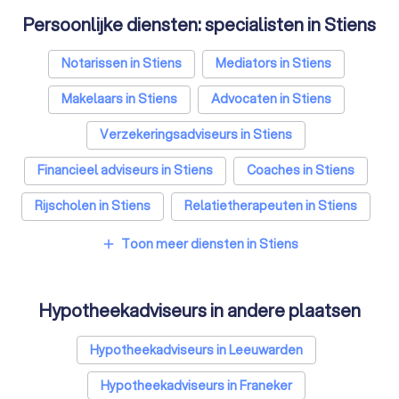
Persoonlijke diensten: specialisten in Stiens
Notarissen in Stiens
Mediators in Stiens
Makelaars in Stiens
Advocaten in Stiens
Verzekeringsadviseurs in Stiens
Financieel adviseurs in Stiens
Coaches in Stiens
Rijscholen in Stiens
Relatietherapeuten in Stiens
Psychologen in Stiens
Toon meer diensten in Stiens
add
Belastingadviseurs in Stiens
Hypotheekadviseurs in andere plaatsen
Personal trainers in Stiens
Diëtisten in Stiens
Hypotheekadviseurs in Leeuwarden
Hypotheekadviseurs in Franeker