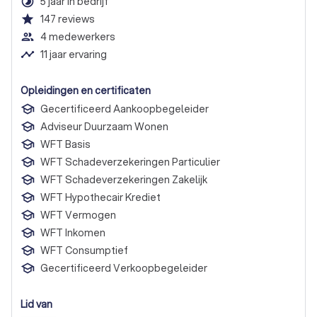
timelapse
5 jaar in bedrijf
star
147
reviews
people_outline
4 medewerkers
timeline
11 jaar ervaring
Opleidingen en certificaten
Gecertificeerd Aankoopbegeleider
Adviseur Duurzaam Wonen
WFT Basis
WFT Schadeverzekeringen Particulier
WFT Schadeverzekeringen Zakelijk
WFT Hypothecair Krediet
WFT Vermogen
WFT Inkomen
WFT Consumptief
Gecertificeerd Verkoopbegeleider
Lid van