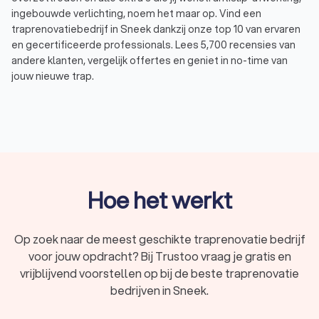
ingebouwde verlichting, noem het maar op. Vind een
traprenovatiebedrijf in Sneek dankzij onze top 10 van ervaren
en gecertificeerde professionals. Lees 5,700 recensies van
andere klanten, vergelijk offertes en geniet in no-time van
jouw nieuwe trap.
In het kort
Renoveer je trap met
nieuwe bekleding
of
overzettreden
.
De gemiddelde kosten voor een traprenovatie
zijn
€ 1.500,- tot € 3.000,-
.
Hoe het werkt
Ruime keuze uit
verschillende materialen
: denk
aan tapijt, vinyl, pvc, laminaat, hout, leer of staal.
Op zoek naar de meest geschikte traprenovatie bedrijf
Overweeg extra's zoals
inbouwverlichting
, extra
voor jouw opdracht? Bij Trustoo vraag je gratis en
geluidsdemping
of
antislipneuzen
.
vrijblijvend voorstellen op bij de beste traprenovatie
bedrijven in Sneek.
Vergelijk offertes van traprenovatie-specialisten
in Sneek voor een
voordelige prijs
.