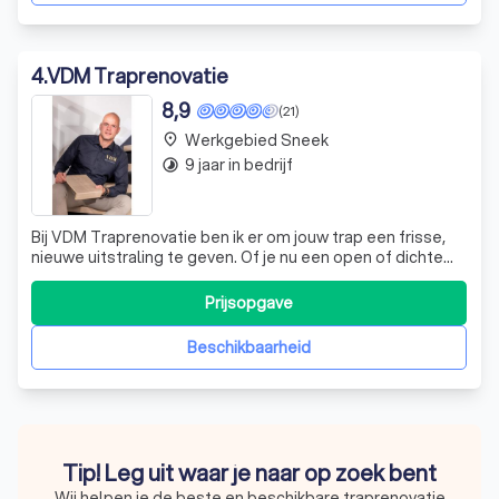
4
.
VDM Traprenovatie
8,9
(21)
Werkgebied Sneek
place
9 jaar in bedrijf
timelapse
Bij VDM Traprenovatie ben ik er om jouw trap een frisse,
nieuwe uitstraling te geven. Of je nu een open of dichte
trap hebt, van hout of beton, ik zorg ervoor dat deze
perfect aansluit bij jouw woning en persoonlijke stijl. Met
Prijsopgave
een breed scala aan duurzame materialen en kleuren,
zoals betonlook, hou
Beschikbaarheid
Tip! Leg uit waar je naar op zoek bent
Wij helpen je de beste en beschikbare traprenovatie