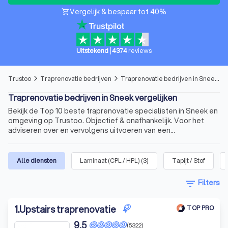
Vergelijk & bespaar tot 40%
shopping_cart
Uitstekend
|
4374
reviews
Trustoo
Traprenovatie bedrijven
Traprenovatie bedrijven in Sneek
arrow_forward_ios
arrow_forward_ios
Traprenovatie bedrijven in Sneek vergelijken
Bekijk de Top 10 beste traprenovatie specialisten in Sneek en
omgeving op Trustoo. Objectief & onafhankelijk. Voor het
adviseren over en vervolgens uitvoeren van een
traprenovatie.
Alle diensten
Laminaat (CPL / HPL)
(
3
)
Tapijt / Stof
filter_list
Filters
1
.
Upstairs traprenovatie
TOP PRO
9,5
(5322)