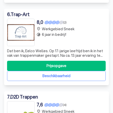
6
.
Trap-Art
8,0
(2)
Werkgebied Sneek
place
6 jaar in bedrijf
timelapse
Dat ben ik, Eelco Welles. Op 17-jarige leeftijd ben ik in het
vak van trappenmaker gestapt. Na ca. 13 jaar ervaring te
hebben opgedaan bij diverse hout- en trapspecialisten
was ik op zoek naar een nieuwe uitdaging. Het starten van
Prijsopgave
een eigen bedrijf voelde als een logische volgende stap.
Als Trap Art
Beschikbaarheid
7
.
D2D Trappen
7,6
(4)
Werkgebied Sneek
place