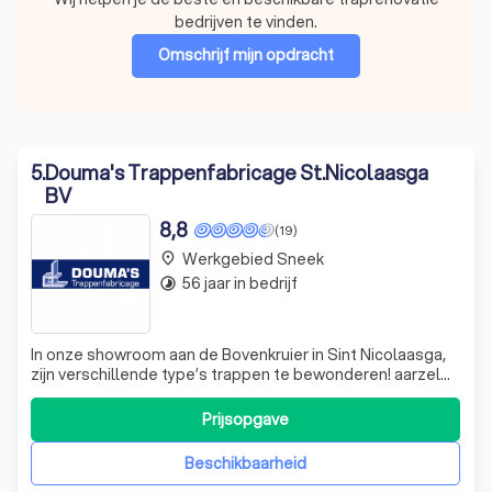
bedrijven te vinden.
Omschrijf mijn opdracht
5
.
Douma's Trappenfabricage St.Nicolaasga
BV
8,8
(19)
Werkgebied Sneek
place
56 jaar in bedrijf
timelapse
In onze showroom aan de Bovenkruier in Sint Nicolaasga,
zijn verschillende type’s trappen te bewonderen! aarzel
niet en maak vrijblijvend een afspraak. Door goed naar de
wensen van de opdrachtgevers te luisteren en ze de
Prijsopgave
ongekende mogelijkheden te tonen, komen de
vakmensen tot een passend en verras
Beschikbaarheid