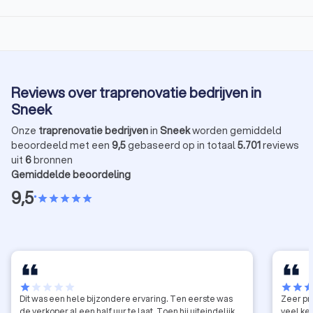
Reviews over traprenovatie bedrijven in
Sneek
Onze
traprenovatie bedrijven
in
Sneek
worden gemiddeld
beoordeeld met een
9,5
gebaseerd op in totaal
5.701
reviews
uit
6
bronnen
Gemiddelde beoordeling
9,5
•
star
star
star
star
star
star
star
star
star
star
star
star
sta
Dit was een hele bijzondere ervaring. Ten eerste was
Zeer pr
de verkoper al een half uur te laat. Toen hij uiteindelijk
veel ke