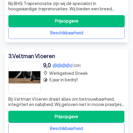
Bij BHG Traprenovatie zijn wij dé specialist in
hoogwaardige traprenovaties .Wij bieden een breed
assortiment aan materialen, van klassiek eiken tot
moderne en duurzame alternatieven. Dankzij onze eigen
Prijsopgave
productie garanderen wij topkwaliteit, maatwerk en een
perfecte afwerking voor elke trap. Op
Beschikbaarheid
3
.
Veltman Vloeren
9,0
(29)
Werkgebied Sneek
place
5 jaar in bedrijf
timelapse
Bij Veltman Vloeren draait alles om betrouwbaarheid,
integriteit en nabijheid. Wij geloven niet in mooie praatjes
of gedoe, maar in eerlijke, heldere offertes zonder
onverwachte kosten achteraf. Onze producten zijn van
Prijsopgave
hoge kwaliteit en afkomstig van gerenommeerde merken.
Bovendien bieden wij een ui
Beschikbaarheid