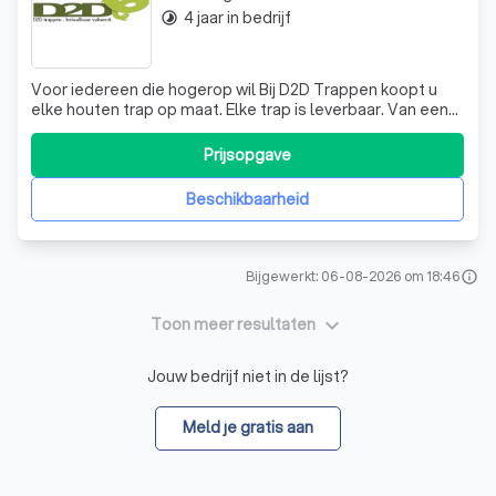
4 jaar in bedrijf
timelapse
Voor iedereen die hogerop wil Bij D2D Trappen koopt u
elke houten trap op maat. Elke trap is leverbaar. Van een
eenvoudige (vaste) trap naar de vliering, tot een
uitbundige en luxe trap in de hal. D2D Trappen levert
Prijsopgave
precies die trap die het beste bij uw woning of bedrijf
past. Honderden trappen op
Beschikbaarheid
Bijgewerkt: 06-08-2026 om 18:46
info
keyboard_arrow_down
Toon meer resultaten
Jouw bedrijf niet in de lijst?
Meld je gratis aan