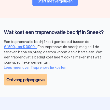
Start met vergelijken
prettiger.
Materiaal
Geluid
Onderhoud
Grip
Zeer
Tapijt
Stil
Intensief
Wat kost een traprenovatie bedrijf in Sneek?
goed
Een traprenovatie bedrijf kost gemiddeld tussen de
Vinyl
Gemiddeld
Eenvoudig
Beper
€
1500
,-
en
€
3000
,-
Een traprenovatie bedrijf mag zelf de
tarieven bepalen, vraag daarom vooraf een offerte aan. Wat
Pvc
Dempend
Eenvoudig
Goed
een traprenovatie bedrijf kost heeft ook te maken met wat
jouw specifieke wensen zijn.
Laminaat
Gehorig
Eenvoudig
Beper
Lees meer over Traprenovatie kosten
Hout
Gemiddeld
Gemiddeld
Redeli
Ontvang prijsopgave
Leer
Stil
Intensief
Goed
Staal
Luid
Eenvoudig
Beper