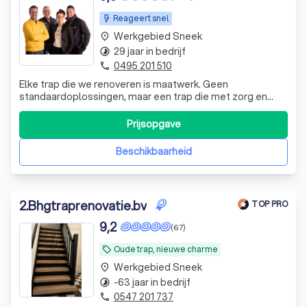
Reageert snel
Werkgebied Sneek
place
29 jaar in bedrijf
timelapse
0495 201 510
phone
Elke trap die we renoveren is maatwerk. Geen
standaardoplossingen, maar een trap die met zorg en
precisie wordt afgewerkt tot in het kleinste detail.
Prijsopgave
Beschikbaarheid
2
.
Bhgtraprenovatie.bv
TOP PRO
9,2
(67)
Oude trap, nieuwe charme
local_offer
Werkgebied Sneek
place
-63 jaar in bedrijf
timelapse
0547 201 737
phone