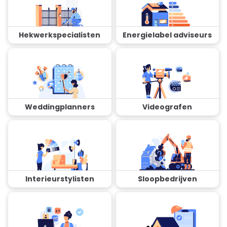
Hekwerkspecialisten
Energielabel adviseurs
Weddingplanners
Videografen
Interieurstylisten
Sloopbedrijven