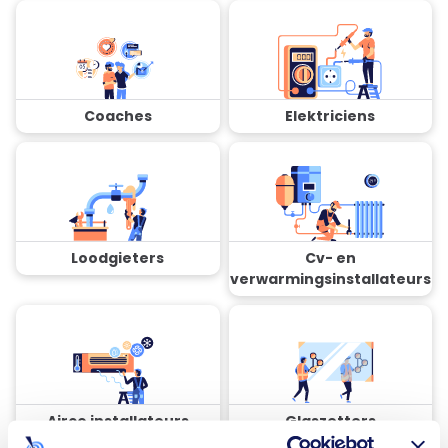
Coaches
Elektriciens
Loodgieters
Cv- en
verwarmingsinstallateurs
Airco installateurs
Glaszetters