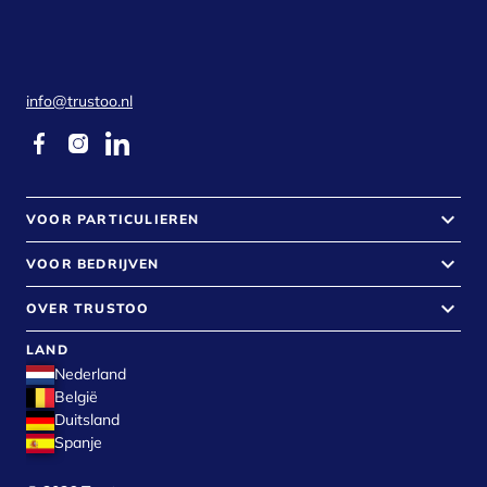
info@trustoo.nl
keyboard_arrow_down
VOOR PARTICULIEREN
keyboard_arrow_down
VOOR BEDRIJVEN
keyboard_arrow_down
OVER TRUSTOO
LAND
Nederland
België
Duitsland
Spanje