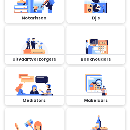
Notarissen
Dj's
Uitvaartverzorgers
Boekhouders
Mediators
Makelaars