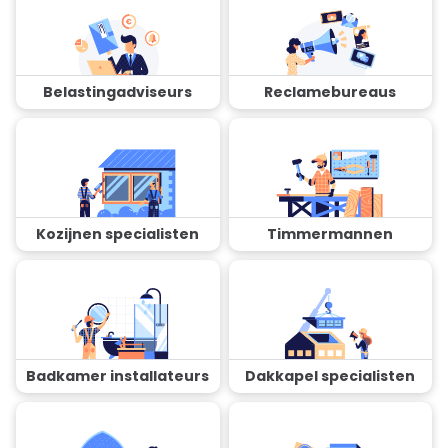
Belastingadviseurs
Reclamebureaus
Kozijnen specialisten
Timmermannen
Badkamer installateurs
Dakkapel specialisten