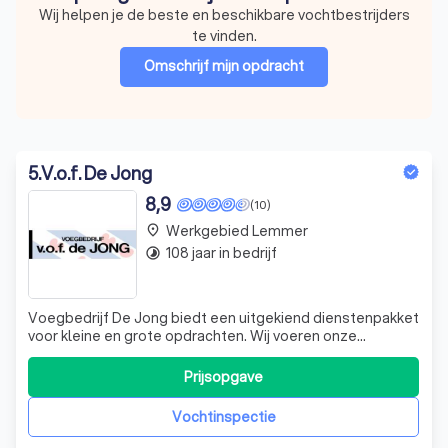
Wij helpen je de beste en beschikbare vochtbestrijders
te vinden.
Omschrijf mijn opdracht
5
.
V.o.f. De Jong
8,9
(10)
Werkgebied Lemmer
place
108 jaar in bedrijf
timelapse
Voegbedrijf De Jong biedt een uitgekiend dienstenpakket
voor kleine en grote opdrachten. Wij voeren onze
werkzaamheden uit voor bv. een tuinmuur, een aanbouw
of één woning, maar ook voor kleinschalige tot
Prijsopgave
middelgrote woningbouw of utiliteitsbouw. Bij alles wat
wij doen, willen wij een kwaliteitsprod
Vochtinspectie