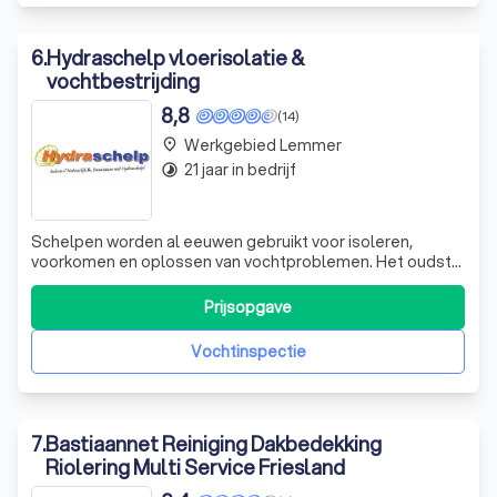
6
.
Hydraschelp vloerisolatie &
vochtbestrijding
8,8
(14)
Werkgebied Lemmer
place
21 jaar in bedrijf
timelapse
Schelpen worden al eeuwen gebruikt voor isoleren,
voorkomen en oplossen van vochtproblemen. Het oudste
en de meest bewezen methode voor het oplossen van
problemen die voortkomen uit een vochtige, natte en/of
Prijsopgave
ongeïsoleerde kruipruimte.
Vochtinspectie
7
.
Bastiaannet Reiniging Dakbedekking
Riolering Multi Service Friesland