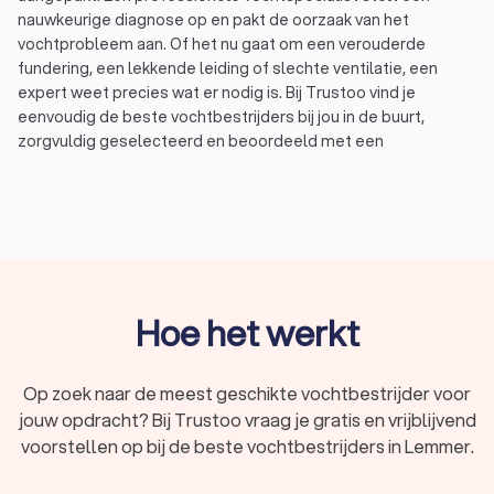
nauwkeurige diagnose op en pakt de oorzaak van het
vochtprobleem aan. Of het nu gaat om een verouderde
fundering, een lekkende leiding of slechte ventilatie, een
expert weet precies wat er nodig is. Bij Trustoo vind je
eenvoudig de beste vochtbestrijders bij jou in de buurt,
zorgvuldig geselecteerd en beoordeeld met een
uitstekende Trustoo-score van een 8.8. Wij hebben een top
10 samengesteld van ervaren vochtbestrijders in Lemmer, die
je vochtprobleem in huis oplossen tegen een eerlijk tarief.
Waarom een vochtbestrijder inschakelen?
Vochtproblemen in huis oplossen is geen klus die je zelf snel
Hoe het werkt
klaart. Een professionele vochtspecialist stelt een
nauwkeurige diagnose en neemt de juiste maatregelen. Zo
wordt de oorzaak van het probleem aangepakt en niet alleen
Op zoek naar de meest geschikte vochtbestrijder voor
de symptomen.
jouw opdracht? Bij Trustoo vraag je gratis en vrijblijvend
Vochtbestrijding in huis bestaat uit de volgende stappen:
voorstellen op bij de beste vochtbestrijders in Lemmer.
De vochtspecialist stelt de exacte oorzaak vast en past
gerichte oplossingen toe.
De vochtbestrijder behandelt optrekkend vocht met