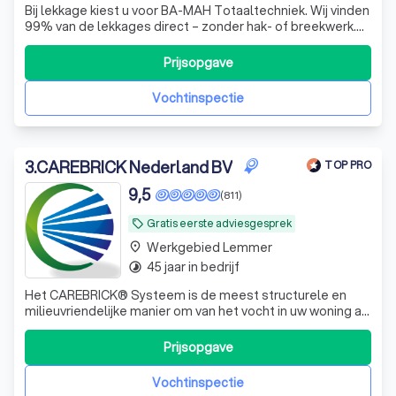
Bij lekkage kiest u voor BA-MAH Totaaltechniek. Wij vinden
99% van de lekkages direct – zonder hak- of breekwerk.
24/7 bereikbaar, betrouwbaar, met helder advies én No
Cure, No Pay.
Prijsopgave
Vochtinspectie
3
.
CAREBRICK Nederland BV
TOP PRO
9,5
(811)
Gratis eerste adviesgesprek
local_offer
Werkgebied Lemmer
place
45 jaar in bedrijf
timelapse
Het CAREBRICK® Systeem is de meest structurele en
milieuvriendelijke manier om van het vocht in uw woning af
te komen. CAREBRICK® is een vochtregulerend systeem
dat bestaat uit een element en een keramische koker.
Prijsopgave
Door middel van de natuurlijke luchtstroom vindt er een
verdampingsproces plaats. Me
Vochtinspectie