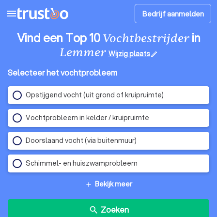
menu
Bedrijf aanmelden
Vind een Top 10
in
Vochtbestrijder
Lemmer
Wijzig plaats
edit
Selecteer het vochtprobleem
Opstijgend vocht (uit grond of kruipruimte)
Vochtprobleem in kelder / kruipruimte
Doorslaand vocht (via buitenmuur)
Schimmel- en huiszwamprobleem
Bekijk meer
add
Zoeken
search