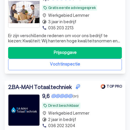
Gratis eerste adviesgesprek
local_offer
Werkgebied Lemmer
place
3 jaar in bedrijf
timelapse
035 203 2213
phone
Er zijn verschillende redenen om voor ons bedrijf te
kiezen: Kwaliteit: Wij hanteren hoge kwaliteitsnormen en
leveren duurzame oplossingen voor vocht- en
schimmelproblemen. Expertise: Ons ervaren team
Prijsopgave
beschikt over uitgebreide kennis van vochtbestrijding en
schimmelbehandeling. Klantgerichtheid: We
Vochtinspectie
2
.
BA-MAH Totaaltechniek
TOP PRO
9,6
(91)
Direct beschikbaar
local_offer
Werkgebied Lemmer
place
2 jaar in bedrijf
timelapse
036 202 3204
phone