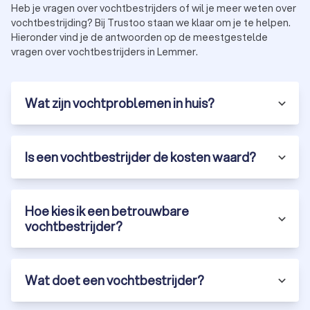
vochtprobleem, de omvang van de schade en de gekozen
Heb je vragen over vochtbestrijders of wil je meer weten over
methode voor bestrijding.
vochtbestrijding? Bij Trustoo staan we klaar om je te helpen.
Hieronder vind je de antwoorden op de meestgestelde
vragen over vochtbestrijders in Lemmer.
Vochtbestrijding muur
Muren zijn vaak de eerste plekken waar vochtproblemen
zichtbaar worden. Denk aan vochtplekken, afbladderende
Wat zijn vochtproblemen in huis?
verf, of zelfs schimmelvorming. Deze problemen zijn niet
alleen schadelijk voor je woning, maar brengen ook ernstige
gezondheidsrisico’s met zich mee, zoals allergieën en
Is een vochtbestrijder de kosten waard?
ademhalingsproblemen. Professionele bestrijding van
muurvocht is daarom essentieel.
Met een gerichte aanpak, zoals injecties tegen optrekkend
vocht, het coaten van buitenmuren of het herstellen van
Hoe kies ik een betrouwbare
beschadigd voegwerk, wordt niet alleen de schade hersteld,
vochtbestrijder?
maar ook de oorzaak aangepakt. Door je muren op tijd te laten
behandelen, voorkom je dat het probleem zich uitbreidt en
wordt jouw huis weer een veilige en gezonde plek.
Wat doet een vochtbestrijder?