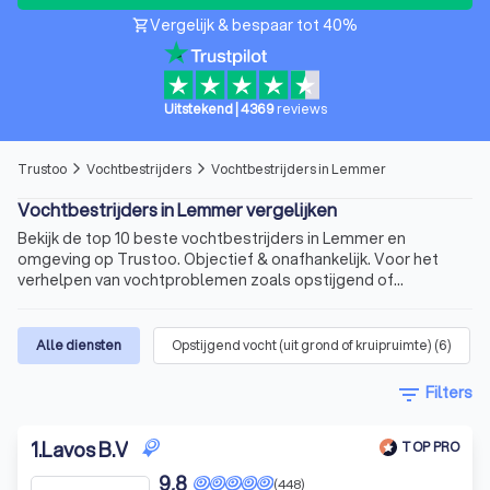
Vergelijk & bespaar tot 40%
shopping_cart
Uitstekend
|
4369
reviews
Trustoo
Vochtbestrijders
Vochtbestrijders in Lemmer
arrow_forward_ios
arrow_forward_ios
Vochtbestrijders in Lemmer vergelijken
Bekijk de top 10 beste vochtbestrijders in Lemmer en
omgeving op Trustoo. Objectief & onafhankelijk. Voor het
verhelpen van vochtproblemen zoals opstijgend of
doorslaand vocht.
Alle diensten
Opstijgend vocht (uit grond of kruipruimte)
(
6
)
filter_list
Filters
1
.
Lavos B.V
TOP PRO
9,8
(448)