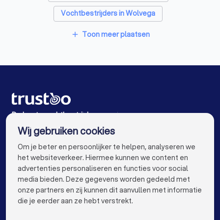
Interieurstylisten in Lemmer
Vochtbestrijders in Wolvega
Stoffeerders in Lemmer
Meubelmakers in Lemmer
Vochtbestrijders in Sneek
Vochtbestrijders in Urk
Toon meer plaatsen
add
Klusjesmannen in Lemmer
Vochtbestrijders in Bolsward
Vochtbestrijders in Steenwijk
Vochtbestrijders in Amsterdam
Vochtbestrijders in Rotterdam
De beste vochtbestrijders voor jou
Wij gebruiken cookies
Vochtbestrijders in Den Haag
info@trustoo.nl
Om je beter en persoonlijker te helpen, analyseren we
Vochtbestrijders in Utrecht
het websiteverkeer. Hiermee kunnen we content en
advertenties personaliseren en functies voor social
Vochtbestrijders in Eindhoven
media bieden. Deze gegevens worden gedeeld met
onze partners en zij kunnen dit aanvullen met informatie
Vochtbestrijders in Tilburg
keyboard_arrow_down
VOOR PARTICULIEREN
die je eerder aan ze hebt verstrekt.
Vochtbestrijders in Groningen
keyboard_arrow_down
VOOR BEDRIJVEN