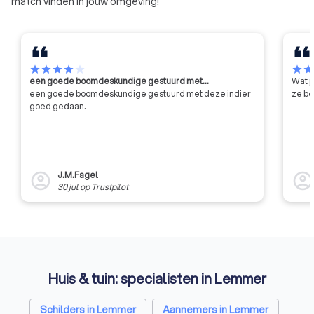
match vinden in jouw omgeving!
star
star
star
star
star
star
sta
een goede boomdeskundige gestuurd met…
Wat j
een goede boomdeskundige gestuurd met deze indier
ze be
goed gedaan.
J.M.Fagel
account_circle
account_circl
30 jul
op
Trustpilot
Huis & tuin: specialisten in Lemmer
Schilders in Lemmer
Aannemers in Lemmer