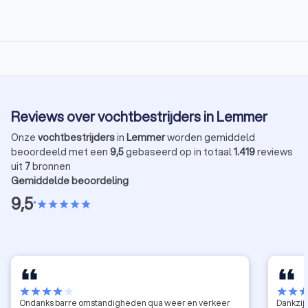
Reviews over vochtbestrijders in Lemmer
Onze
vochtbestrijders
in
Lemmer
worden gemiddeld
beoordeeld met een
9,5
gebaseerd op in totaal
1.419
reviews
uit
7
bronnen
Gemiddelde beoordeling
9,5
•
star
star
star
star
star
star
star
star
star
star
star
star
sta
Ondanks barre omstandigheden qua weer en verkeer
Dankzij