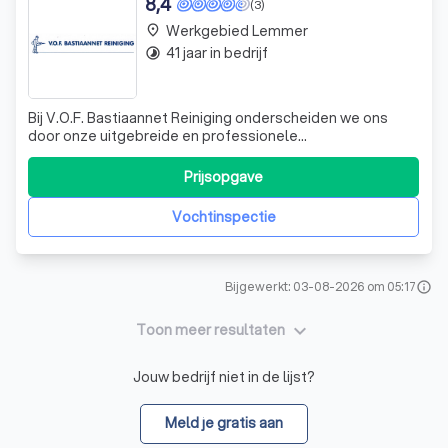
8,4
(3)
Werkgebied Lemmer
place
41 jaar in bedrijf
timelapse
Bij V.O.F. Bastiaannet Reiniging onderscheiden we ons
door onze uitgebreide en professionele
reinigingsdiensten, speciaal ontworpen voor zowel
particulieren als bedrijven. Wij zijn gespecialiseerd in
Prijsopgave
gevelreiniging en -renovatie, waarbij we gebruikmaken van
geavanceerde technieken zoals hogedrukrein
Vochtinspectie
Bijgewerkt: 03-08-2026 om 05:17
info
keyboard_arrow_down
Toon meer resultaten
Jouw bedrijf niet in de lijst?
Meld je gratis aan