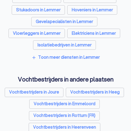
Stukadoors in Lemmer
Hoveniers in Lemmer
Gevelspecialisten in Lemmer
Vloerleggers in Lemmer
Elektriciens in Lemmer
Isolatiebedrijven in Lemmer
Ongediertebestrijders in Lemmer
Toon meer diensten in Lemmer
add
Architecten in Lemmer
Vochtbestrijders in andere plaatsen
Zonwering specialisten in Lemmer
Badkamer installateurs in Lemmer
Vochtbestrijders in Joure
Vochtbestrijders in Heeg
Traprenovatie bedrijven in Lemmer
Vochtbestrijders in Emmeloord
Schoorsteenvegers in Lemmer
Vochtbestrijders in Rottum (FR)
Hekwerkspecialisten in Lemmer
Vochtbestrijders in Heerenveen