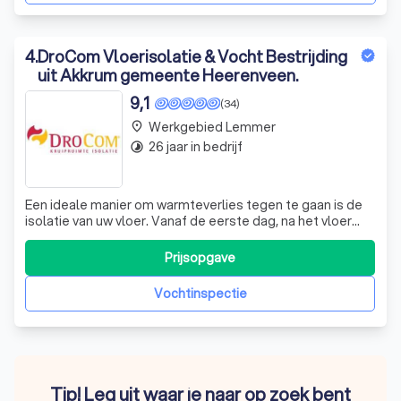
4
.
DroCom Vloerisolatie & Vocht Bestrijding
uit Akkrum gemeente Heerenveen.
9,1
(34)
Werkgebied Lemmer
place
26 jaar in bedrijf
timelapse
Een ideale manier om warmteverlies tegen te gaan is de
isolatie van uw vloer. Vanaf de eerste dag, na het vloer
isoleren, voelt de vloer veel prettiger aan, want de vloer
koelt minder snel af. U heeft geen sokken of slippers
Prijsopgave
nodig om zich comfortabel en warm in uw huis te voelen
met goede vloerisola
Vochtinspectie
Tip! Leg uit waar je naar op zoek bent