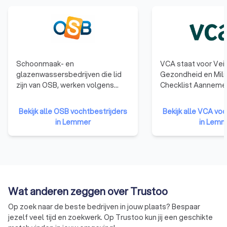
Schoonmaak- en
VCA staat voor Veil
glazenwassersbedrijven die lid
Gezondheid en Mili
zijn van OSB, werken volgens
Checklist Aannemer
extra eisen op wettelijke regels.
behalen van het VC
Zij hebben het OSB-Keurmerk
laten bedrijven zien
Bekijk alle OSB vochtbestrijders
Bekijk alle VCA vo
dat kwaliteit en financiële
en ervaring hebben
in Lemmer
in Lemm
betrouwbaarheid uitstraalt. Deze
gebied van veilig e
bedrijven gaan netjes om met
werken en dat het 
dienstverlening, personeel en
betrouwbare opdr
administratie. Dit herkenbare
zijn.
keurmerk helpt opdrachtgevers
en de rest van Nederland
Wat anderen zeggen over Trustoo
kwaliteit bij schoonmaak- en
glazenwasserbedrijven te
Op zoek naar de beste bedrijven in jouw plaats? Bespaar
herkennen.
jezelf veel tijd en zoekwerk. Op Trustoo kun jij een geschikte