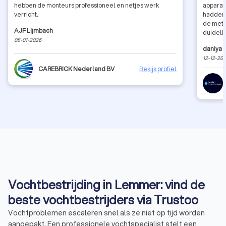
hebben de monteurs professioneel en netjes werk
apparatu
verricht.
hadden 
de meti
AJF Lijmbach
duidelij
08-01-2026
Het voel
daniya
o
doet wat
12-12-20
veel ve
CAREBRICK Nederland BV
Bekijk profiel
Vochtbestrijding in Lemmer: vind de
beste vochtbestrijders via Trustoo
Vochtproblemen escaleren snel als ze niet op tijd worden
aangepakt. Een professionele vochtspecialist stelt een