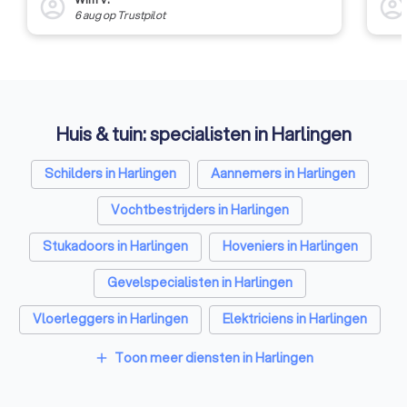
account_circle
account_circl
6 aug
op
Trustpilot
Huis & tuin: specialisten in Harlingen
Schilders in Harlingen
Aannemers in Harlingen
Vochtbestrijders in Harlingen
Stukadoors in Harlingen
Hoveniers in Harlingen
Gevelspecialisten in Harlingen
Vloerleggers in Harlingen
Elektriciens in Harlingen
Isolatiebedrijven in Harlingen
Toon meer diensten in Harlingen
add
Ongediertebestrijders in Harlingen