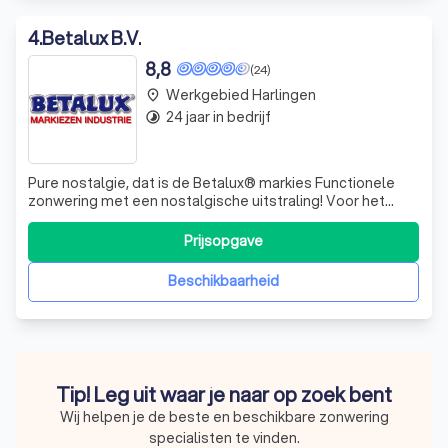
4
.
Betalux B.V.
8,8
(24)
Werkgebied Harlingen
place
24 jaar in bedrijf
timelapse
Pure nostalgie, dat is de Betalux® markies Functionele
zonwering met een nostalgische uitstraling! Voor het
vervaardigen van een topproduct als een Betalux®
markies wordt gebruik gemaakt van moderne
Prijsopgave
productiemiddelen en uitsluitend de beste kwaliteit
materialen. De basis van een Betalux® markies wo
Beschikbaarheid
Tip! Leg uit waar je naar op zoek bent
Wij helpen je de beste en beschikbare zonwering
specialisten te vinden.