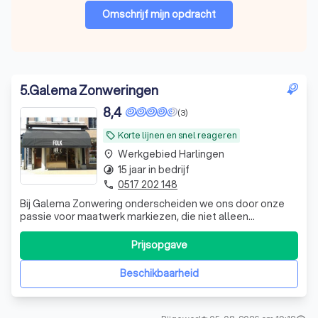
Omschrijf mijn opdracht
5
.
Galema Zonweringen
8,4
(3)
Korte lijnen en snel reageren
local_offer
Werkgebied Harlingen
place
15 jaar in bedrijf
timelapse
0517 202 148
phone
Bij Galema Zonwering onderscheiden we ons door onze
passie voor maatwerk markiezen, die niet alleen
functioneel zijn, maar ook een esthetische meerwaarde
bieden aan uw woning of bedrijfspand. Wij geloven dat elk
Prijsopgave
project uniek is en besteden daarom bijzondere aandacht
aan detail en afwerking. Met hoo
Beschikbaarheid