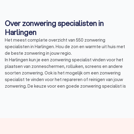
Over zonwering specialisten in
Harlingen
Het meest complete overzicht van 550 zonwering
specialisten in Harlingen. Hou de zon en warmte uit huis met
de beste zonwering in jouw regio.
In Harlingen kun je een zonwering specialist vinden voor het
plaatsen van zonneschermen, rolluiken, screens en andere
soorten zonwering. Ook is het mogelijk om een zonwering
specialist te vinden voor het repareren of reinigen van jouw
zonwering. De keuze voor een goede zonwering specialist is
afhankelijk van jouw kwaliteiten en het vakgebied van het
zonweringsbedrijf. Een zonwering specialist kan je ook
adviseren over welk type zonwering voor jou het meest
geschikt is.
Zonnescherm: Een zonnescherm is een zonwering die
aan de buitenzijde van een gebouw wordt opgehangen.
Er zijn verschillende mogelijkheden bij het plaatsen van
een zonnescherm. Denk aan de keuze tussen een