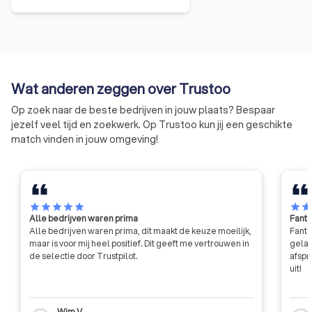
mogen het Romazo Keurmerk
pas voeren als zij voldoen aan de
strenge eisen die Romazo aan
de bedrijven stelt. Om het jaar
worden alle bedrijven door een
onafhankelijk keuringsinstituut
Wat anderen zeggen over Trustoo
aan de hand van een lijst van
meer dan 60 eisen
Op zoek naar de beste bedrijven in jouw plaats? Bespaar
gecontroleerd.
jezelf veel tijd en zoekwerk. Op Trustoo kun jij een geschikte
match vinden in jouw omgeving!
star
star
star
star
star
star
sta
Alle bedrijven waren prima
Fanta
Alle bedrijven waren prima, dit maakt de keuze moeilijk,
Fanta
maar is voor mij heel positief. Dit geeft me vertrouwen in
gelat
de selectie door Trustpilot.
afspr
uit!
Wim V.