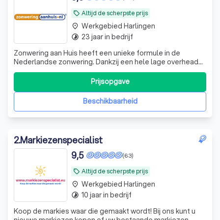
Altijd de scherpste prijs
local_offer
Werkgebied Harlingen
place
23 jaar in bedrijf
timelapse
Zonwering aan Huis heeft een unieke formule in de
Nederlandse zonwering. Dankzij een hele lage overhead
en rechtstreekse levering van fabrikant aan consument
zijn de prijzen die wij hanteren de laagste van Nederland
Prijsopgave
zonder dat dit ten koste gaat van de kwaliteit. Zonwering
aan Huis levert uitsluite
Beschikbaarheid
2
.
Markiezenspecialist
9,5
(63)
Altijd de scherpste prijs
local_offer
Werkgebied Harlingen
place
10 jaar in bedrijf
timelapse
Koop de markies waar die gemaakt wordt! Bij ons kunt u
nieuwe markiezen kopen of uw bestaande markiezen