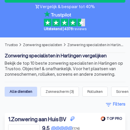
Vergelijk & bespaar tot 40%
shopping_cart
Uitstekend
|
4378
reviews
Trustoo
Zonwering specialisten
Zonwering specialisten in Harlingen
arrow_forward_ios
arrow_forward_ios
Zonwering specialisten in Harlingen vergelijken
Bekijk de top 10 beste zonwering specialisten in Harlingen op
Trustoo. Objectief & onafhankelijk. Voor het plaatsen van
zonneschermen, rolluiken, screens en andere zonwering.
Alle diensten
Zonnescherm
(
3
)
Rolluiken
Screen
filter_list
Filters
1
.
Zonwering aan Huis BV
TOP PRO
9,5
(174)