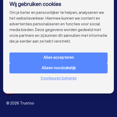
Wij gebruiken cookies
Zonwering specialisten in Amsterdam
info@trustoo.nl
Om je beter en persoonlijker te helpen, analyseren we
Zonwering specialisten in Rotterdam
het websiteverkeer. Hiermee kunnen we content en
advertenties personaliseren en functies voor social
Zonwering specialisten in Den Haag
media bieden. Deze gegevens worden gedeeld met
onze partners en zij kunnen dit aanvullen met informatie
Zonwering specialisten in Utrecht
keyboard_arrow_down
VOOR PARTICULIEREN
die je eerder aan ze hebt verstrekt.
Zonwering specialisten in Eindhoven
keyboard_arrow_down
VOOR BEDRIJVEN
Zonwering specialisten in Tilburg
Alles accepteren
keyboard_arrow_down
OVER TRUSTOO
Zonwering specialisten in Groningen
Alleen noodzakelijk
LAND
Nederland
Zonwering specialisten in Almere
Voorkeuren beheren
België
Duitsland
Zonwering specialisten in Breda
Spanje
Zonwering specialisten in Nijmegen
©
2026
Trustoo
Zonwering specialisten in Enschede