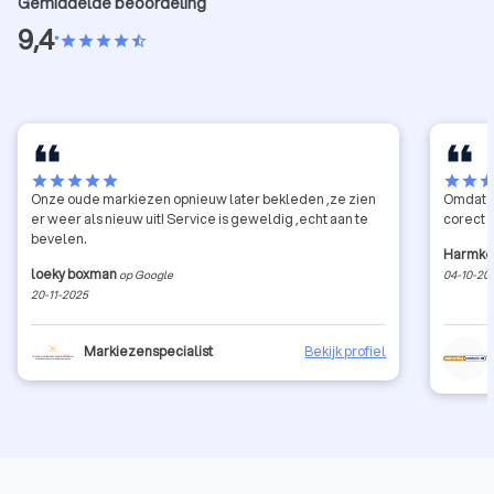
Gemiddelde beoordeling
9,4
•
star
star
star
star
star_half
star
star
star
star
star
star
star
sta
Onze oude markiezen opnieuw later bekleden ,ze zien
Omdat h
er weer als nieuw uit! Service is geweldig ,echt aan te
corect 
bevelen.
Harmke
loeky boxman
op Google
04-10-20
20-11-2025
Markiezenspecialist
Bekijk profiel