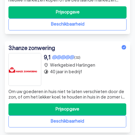
laten herbekleden. Wij komen vrijblijvend bij u thuis,
horeca- of bedrijfspand. Naast het weren van de zon
Prijsopgave
heeft de markies nog een functie; een verfraaiing van uw
huis door de verschillende kleu
Beschikbaarheid
3
.
hanze zonwering
9,1
(32)
Werkgebied Harlingen
place
40 jaar in bedrijf
timelapse
Om uw goederen in huis niet te laten verschieten door de
zon, of om het lekker koel te houden in huis in de zomer is
het vaak handig om buitenzonwering aan te brengen aan
uw huis. Het is een effectieve manier van zonwering.
Prijsopgave
Daarnaast geeft buitenzonwering uw huis ook nog een
gezelliger karakter. Er
Beschikbaarheid