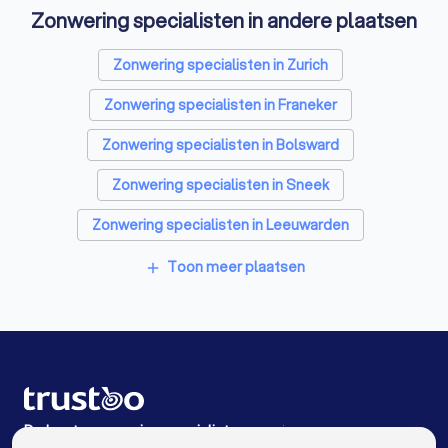
Zonwering specialisten in andere plaatsen
Architecten in Harlingen
Badkamer installateurs in Harlingen
Zonwering specialisten in Zurich
Traprenovatie bedrijven in Harlingen
Zonwering specialisten in Franeker
Schoorsteenvegers in Harlingen
Zonwering specialisten in Bolsward
Hekwerkspecialisten in Harlingen
Zonwering specialisten in Sneek
Interieurstylisten in Harlingen
Zonwering specialisten in Leeuwarden
Stoffeerders in Harlingen
Zonwering specialisten in Heeg
Toon meer plaatsen
add
Meubelmakers in Harlingen
Zonwering specialisten in Joure
Klusjesmannen in Harlingen
Zonwering specialisten in Lemmer
Zonwering specialisten in Rottum (FR)
Zonwering specialisten in Heerenveen
De beste zonwering specialisten voor jou