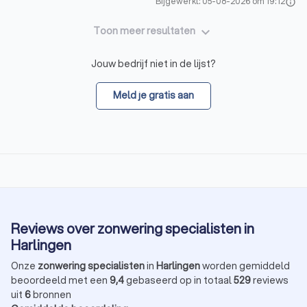
Bijgewerkt: 05-08-2026 om 19:12
info
keyboard_arrow_down
Toon meer resultaten
Jouw bedrijf niet in de lijst?
Meld je gratis aan
Reviews over zonwering specialisten in
Harlingen
Onze
zonwering specialisten
in
Harlingen
worden gemiddeld
beoordeeld met een
9,4
gebaseerd op in totaal
529
reviews
uit
6
bronnen