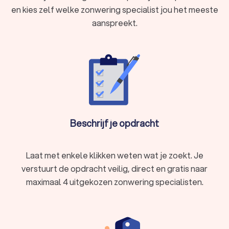
je ook kiest, via Trustoo maak je een goede keuze voor het
en kies zelf welke zonwering specialist jou het meeste
plaatsen van jouw zonwering. We kunnen je ook helpen door
aanspreekt.
direct prijsopgaven aan te vragen bij verschillende zonwering
specialisten. Zo kun je eenvoudig de zonwering specialisten
vergelijken en degene kiezen die het beste bij jou past.
Beschrijf je opdracht
Laat met enkele klikken weten wat je zoekt. Je
verstuurt de opdracht veilig, direct en gratis naar
maximaal 4 uitgekozen zonwering specialisten.