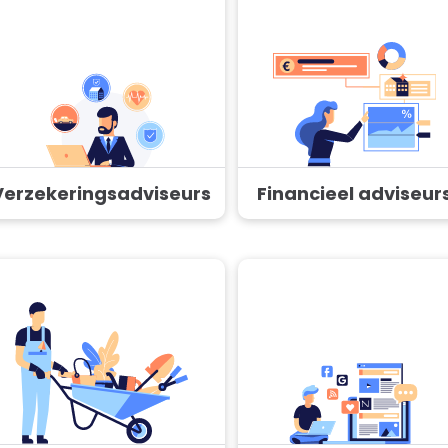
Verzekeringsadviseurs
Financieel adviseur