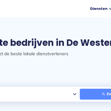
expand
Diensten
te bedrijven in De Weste
t de beste lokale dienstverleners
Zo
search