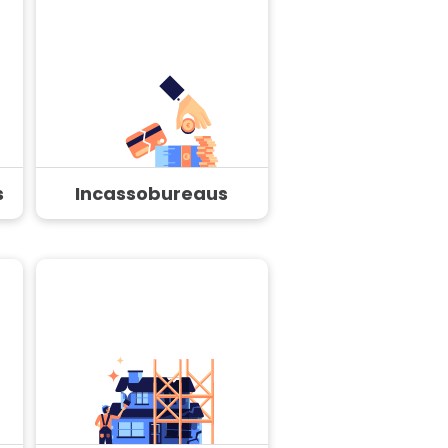
s
Incassobureaus