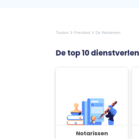
Trustoo
Friesland
De Westereen
arrow_forward_ios
arrow_forward_ios
De top 10 dienstverle
Notarissen