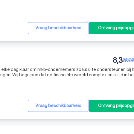
van administratieve en fiscale rust, zodat onze cliënten zich volled
Vraag beschikbaarheid
Ontvang prijsopg
8,3
 elke dag klaar om mkb-ondernemers zoals u te ondersteunen bij 
ngen. Wij begrijpen dat de financiële wereld complex en altijd in 
ouwbare en deskundige begeleiding op maat. Onze diensten variëre
Vraag beschikbaarheid
Ontvang prijsopg