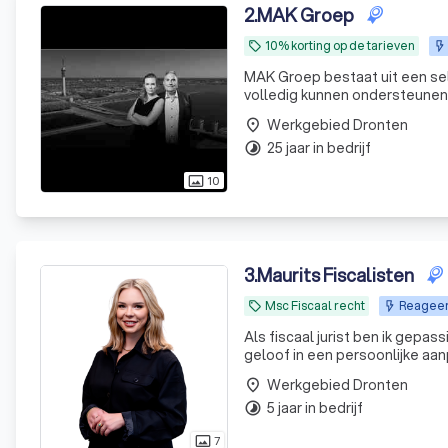
2
.
MAK Groep
10% korting op de tarieven
local_offer
MAK Groep bestaat uit een select geze
volledig kunnen ondersteunen
Werkgebied Dronten
place
25 jaar in bedrijf
timelapse
10
photo_size_select_actual
3
.
Maurits Fiscalisten
Msc Fiscaal recht
Reageert
local_offer
Als fiscaal jurist ben ik gepa
geloof in een persoonlijke a
Werkgebied Dronten
place
5 jaar in bedrijf
timelapse
7
photo_size_select_actual