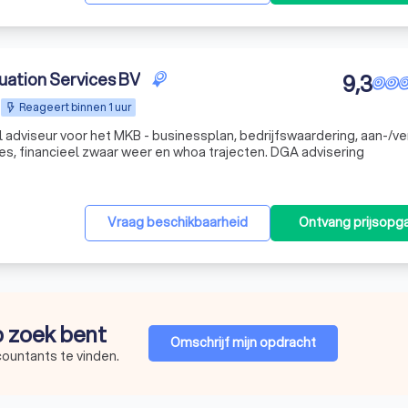
uation Services BV
9,3
Reageert binnen 1 uur
el adviseur voor het MKB - businessplan, bedrijfswaardering, aan-/v
es, financieel zwaar weer en whoa trajecten. DGA advisering
Vraag beschikbaarheid
Ontvang prijsopg
op zoek bent
Omschrijf mijn opdracht
countants te vinden.