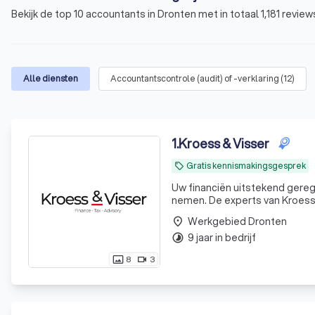
Bekijk de top 10 accountants in Dronten met in totaal 1,181 revie
Alle diensten
Accountantscontrole (audit) of -verklaring
(
12
)
1
.
Kroess & Visser
Gratis kennismakingsgesprek
local_offer
Uw financiën uitstekend geregeld. Uw tijd is waardevol. Laat ons daarom uw financiële zorg
nemen. De experts van KroessV
Werkgebied Dronten
place
9 jaar in bedrijf
timelapse
8
3
photo_size_select_actual
videocam