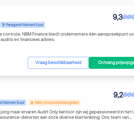
9,3
Reageert binnen 5 uur
ke controle. NBM Finance biedt ondernemers één aanspreekpunt vo
audits en financieel advies.
Vraag beschikbaarheid
Ontvang prijsopg
9,2
t binnen 5 uur
NBA Accountantsregister
grade
assurance-diensten aan onze diverse klantenkring. Ons team van
combineert diepgaande expertise met een toegewijde klantgeric