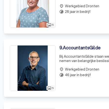
Onze focus ligt op het bieden 
Werkgebied Dronten
place
28 jaar in bedrijf
timelapse
5
photo_size_select_actual
9
.
AccountantsGilde
Bij AccountantsGilde staan we
nemen van belangrijke beslissi
is, en daarom bieden wij betr
Werkgebied Dronten
place
46 jaar in bedrijf
timelapse
5
photo_size_select_actual