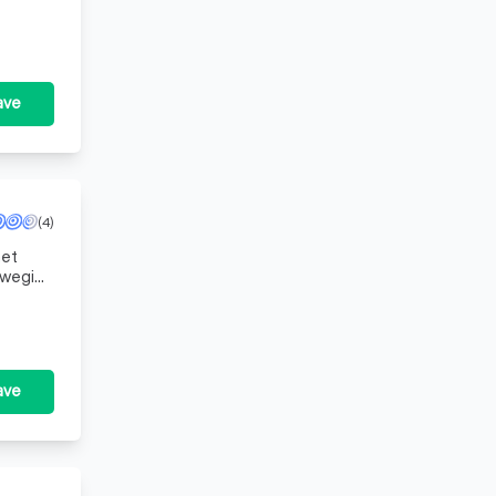
ig kunn
ave
(4)
het
beweging
n van
ave