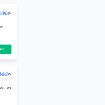
(8)
or
ave
(5)
hte