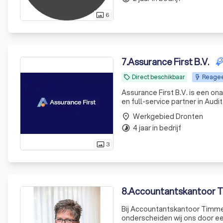
6
photo_size_select_actual
7
.
Assurance First B.V.
Direct beschikbaar
Reagee
local_offer
Assurance First B.V. is een o
en full-service partner in Audi
controles uit en leveren over
Werkgebied Dronten
place
4 jaar in bedrijf
timelapse
3
photo_size_select_actual
8
.
Accountantskantoor T
Bij Accountantskantoor Timmer
onderscheiden wij ons door ee