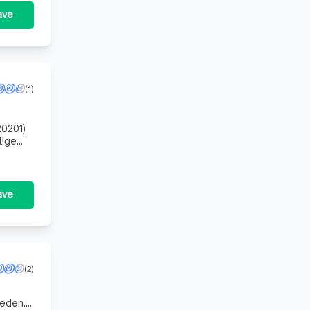
ave
(1)
20201)
lige
ave
(2)
ieden.