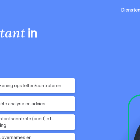
Dienste
in
tant
kening opstellen/controleren
iële analyse en advies
tantscontrole (audit) of -
ring
, overnames en