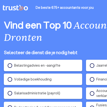
De beste 675+ accountants
voor jou
Vind een Top 10
Accoun
Dronten
Selecteer de dienst die je nodig hebt
Belastingadvies en -aangifte
Jaarre
Volledige boekhouding
Financ
Accoun
Salarisadministratie (payroll)
verkla
Fusies