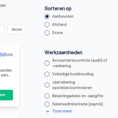
aar.
Sorteren op
Aanbevolen
Afstand
Belastingadvies en -aangifte
(
10
)
Salarisadministratie (payroll)
Score
Werkzaamheden
(222)
Accountantscontrole (audit) of
-verklaring
Volledige boekhouding
t een
Jaarrekening
opstellen/controleren
ave
Belastingadvies en -aangifte
Salarisadministratie (payroll)
expand_more
Toon meer