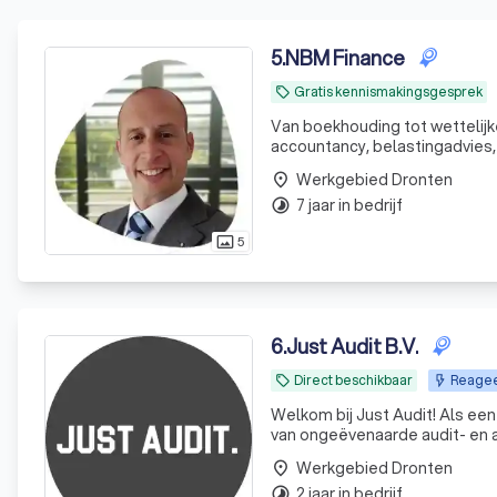
5
.
NBM Finance
Gratis kennismakingsgesprek
local_offer
Van boekhouding tot wettelij
accountancy, belastingadvies, 
Werkgebied Dronten
place
7 jaar in bedrijf
timelapse
5
photo_size_select_actual
6
.
Just Audit B.V.
Direct beschikbaar
Reageer
local_offer
Welkom bij Just Audit! Als een jong maar ervaren Audit Only kantoor zijn wij gepassioneerd in het leveren
van ongeëvenaarde audit- en 
hoogopgeleide professionals 
Werkgebied Dronten
place
aanpak om
2 jaar in bedrijf
timelapse