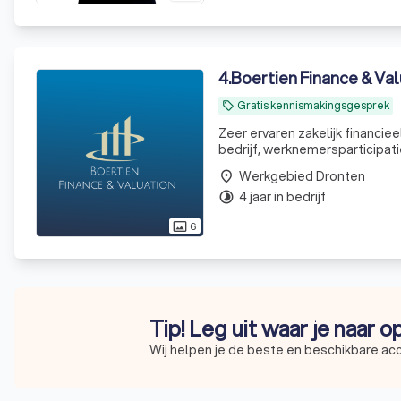
4
.
Boertien Finance & Val
Gratis kennismakingsgesprek
local_offer
Zeer ervaren zakelijk financie
bedrijf, werknemersparticipati
Werkgebied Dronten
place
4 jaar in bedrijf
timelapse
6
photo_size_select_actual
Tip! Leg uit waar je naar 
Wij helpen je de beste en beschikbare ac