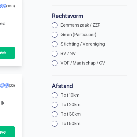
(100)
Rechtsvorm
Eenmanszaak / ZZP
Geen (Particulier)
Stichting / Vereniging
ave
BV / NV
VOF / Maatschap / CV
Afstand
(22)
Tot 10km
 Ik
Tot 20km
Tot 30km
Tot 50km
ave