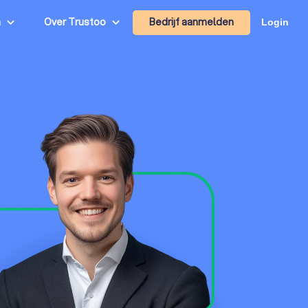
Bedrijf aanmelden
n
Over Trustoo
Login