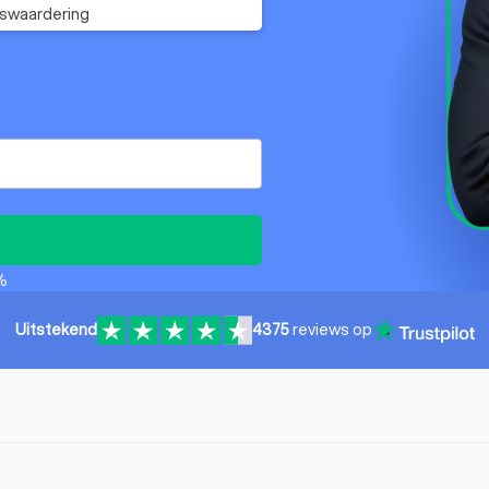
fswaardering
%
Uitstekend
4375
reviews op