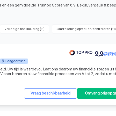
ws en een gemiddelde Trustoo Score van 8.9. Bekijk, vergelijk & besp
Volledige boekhouding
(
11
)
Jaarrekening opstellen/controleren
(
11
)
9,9
TOP PRO
Reageert snel
en uit handen
isser beheren al uw financiële processen van A tot Z, zodat u me
gerust hart kunt ondernemen. KroessVisser | Finance - Tax - Advisory ☎️ Plan een GRATIS ADVIES
Vraag beschikbaarheid
Ontvang prijsopg