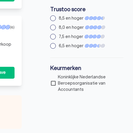
Trustoo score
8,5 en hoger
8,0 en hoger
(6)
7,5 en hoger
erkoop
6,5 en hoger
Keurmerken
ave
Koninklijke Nederlandse
check_box_outline_blank
Beroepsorganisatie van
Accountants