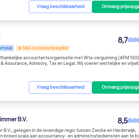
Vraag beschikbaarheid
Ontvang prijsopg
8,7
rt snel
NBA Accountantsregister
grade
nafhankelijke accountantsorganisatie met Wta-vergunning (AFM 130
t & Assurance, Advisory, Tax en Legal. Wij voeren wettelijke en vrijwil
ige assurance-opdrachten zoals subsidiecontroles, beoordelingsve
Vraag beschikbaarheid
Ontvang prijsopg
immer B.V.
8,5
 B.V., gelegen in de levendige regio tussen Zwolle en Harderwijk,
n breed scala aan accountancy- en administratiediensten aan te b