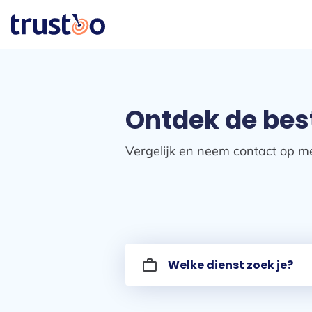
Ontdek de best
Vergelijk en neem contact op me
work_outline