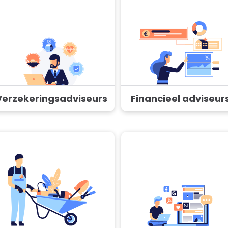
Verzekeringsadviseurs
Financieel adviseur