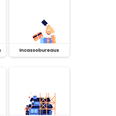
s
Incassobureaus