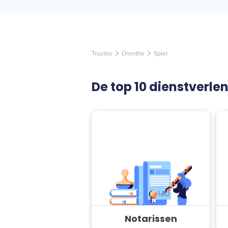
Trustoo
Drenthe
Spier
arrow_forward_ios
arrow_forward_ios
De top 10 dienstverlen
Notarissen