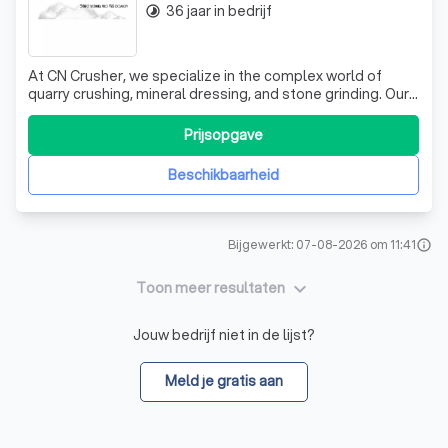
36 jaar in bedrijf
timelapse
At CN Crusher, we specialize in the complex world of
quarry crushing, mineral dressing, and stone grinding. Our
primary business revolves around transforming raw
materials into valuable commodities, a process that
Prijsopgave
involves meticulous planning, production, and installation
of crushers, as well as the
Beschikbaarheid
Bijgewerkt: 07-08-2026 om 11:41
info
keyboard_arrow_down
Toon meer resultaten
Jouw bedrijf niet in de lijst?
Meld je gratis aan