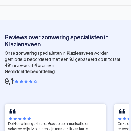
Reviews over zonwering specialisten in
Klazienaveen
Onze
zonwering specialisten
in
Klazienaveen
worden
gemiddeld beoordeeld met een
9,1
gebaseerd op in totaal
491
reviews uit
4
bronnen
Gemiddelde beoordeling
9,1
•
star
star
star
star
star_half
star
star
star
star
star
star
star
sta
De klus prima geklaard. Goede communicatie en
Onze ou
scherpe prijs. Mounir en zijn man kan ik van harte
er weer 