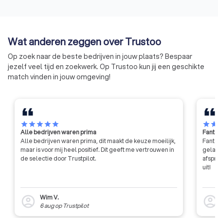
Wat anderen zeggen over Trustoo
Op zoek naar de beste bedrijven in jouw plaats? Bespaar
jezelf veel tijd en zoekwerk. Op Trustoo kun jij een geschikte
match vinden in jouw omgeving!
star
star
star
star
star
star
sta
Alle bedrijven waren prima
Fanta
Alle bedrijven waren prima, dit maakt de keuze moeilijk,
Fanta
maar is voor mij heel positief. Dit geeft me vertrouwen in
gelat
de selectie door Trustpilot.
afspr
uit!
Wim V.
account_circle
account_circl
6 aug
op
Trustpilot