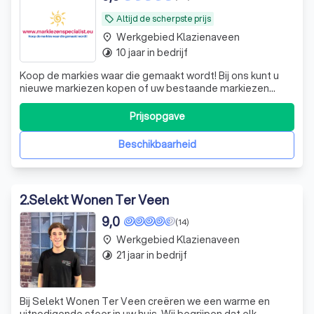
Altijd de scherpste prijs
local_offer
Werkgebied Klazienaveen
place
10 jaar in bedrijf
timelapse
Koop de markies waar die gemaakt wordt! Bij ons kunt u
nieuwe markiezen kopen of uw bestaande markiezen
laten herbekleden. Wij komen vrijblijvend bij u thuis,
horeca- of bedrijfspand. Naast het weren van de zon
Prijsopgave
heeft de markies nog een functie; een verfraaiing van uw
huis door de verschillende kleu
Beschikbaarheid
2
.
Selekt Wonen Ter Veen
9,0
(14)
Werkgebied Klazienaveen
place
21 jaar in bedrijf
timelapse
Bij Selekt Wonen Ter Veen creëren we een warme en
uitnodigende sfeer in uw huis. Wij begrijpen dat elk