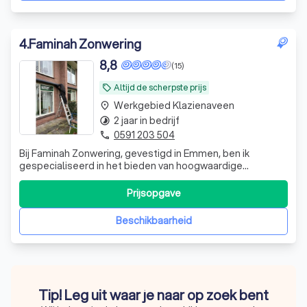
4
.
Faminah Zonwering
8,8
(15)
Altijd de scherpste prijs
local_offer
Werkgebied Klazienaveen
place
2 jaar in bedrijf
timelapse
0591 203 504
phone
Bij Faminah Zonwering, gevestigd in Emmen, ben ik
gespecialiseerd in het bieden van hoogwaardige
oplossingen voor zonwering en rolluiken. Mijn expertise
omvat zowel de installatie van nieuwe rolluiken als de
Prijsopgave
reparatie van bestaande systemen. Ik begrijp hoe
belangrijk het is voor u om te genieten van
Beschikbaarheid
Tip! Leg uit waar je naar op zoek bent