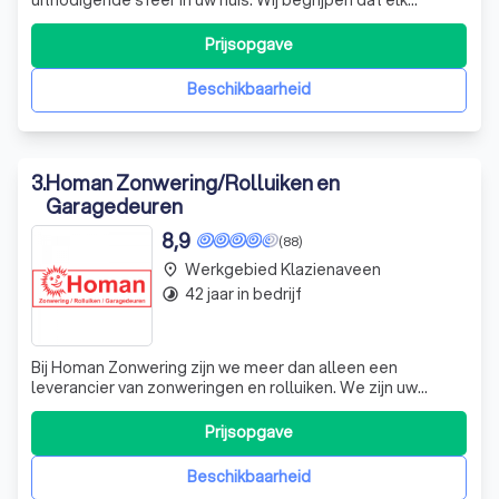
interieur uniek is en dat de juiste meubels en decoraties
een wereld van verschil maken. Met een uitgebreid
Prijsopgave
assortiment van eigentijdse kwaliteitsmerken, waaronder
Gealux en UrbanSofa, bieden we u
Beschikbaarheid
3
.
Homan Zonwering/Rolluiken en
Garagedeuren
8,9
(88)
Werkgebied Klazienaveen
place
42 jaar in bedrijf
timelapse
Bij Homan Zonwering zijn we meer dan alleen een
leverancier van zonweringen en rolluiken. We zijn uw
partner in het creëren van een comfortabele en stijlvolle
leefomgeving. Ons team van deskundige professionals
Prijsopgave
streeft ernaar om uw visie tot leven te brengen, met een
ongeëvenaarde mix van vakmanscha
Beschikbaarheid