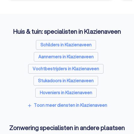
Huis & tuin: specialisten in Klazienaveen
Schilders in Klazienaveen
Aannemers in Klazienaveen
Vochtbestrijders in Klazienaveen
Stukadoors in Klazienaveen
Hoveniers in Klazienaveen
Gevelspecialisten in Klazienaveen
Toon meer diensten in Klazienaveen
add
Vloerleggers in Klazienaveen
Zonwering specialisten in andere plaatsen
Elektriciens in Klazienaveen