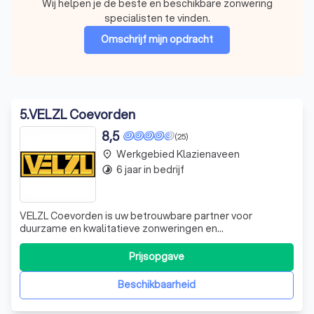
Wij helpen je de beste en beschikbare zonwering
specialisten te vinden.
Omschrijf mijn opdracht
5
.
VELZL Coevorden
8,5
(25)
Werkgebied Klazienaveen
place
6 jaar in bedrijf
timelapse
VELZL Coevorden is uw betrouwbare partner voor
duurzame en kwalitatieve zonweringen en
terrasoverkappingen. Met meer dan 20 jaar ervaring in de
branche, onderscheiden we ons door onze klantgerichte
Prijsopgave
aanpak en onze toewijding aan kwaliteit. Onze oprichter,
Daniël Velzel, heeft een rijke achtergrond in
Beschikbaarheid