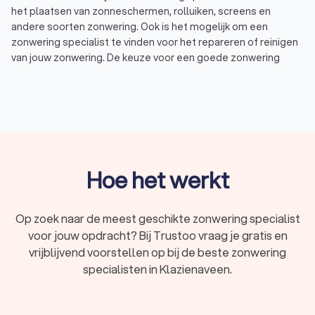
het plaatsen van zonneschermen, rolluiken, screens en
andere soorten zonwering. Ook is het mogelijk om een
zonwering specialist te vinden voor het repareren of reinigen
van jouw zonwering. De keuze voor een goede zonwering
specialist is afhankelijk van jouw kwaliteiten en het vakgebied
van het zonweringsbedrijf. Een zonwering specialist kan je ook
adviseren over welk type zonwering voor jou het meest
geschikt is.
Zonnescherm: Een zonnescherm is een zonwering die
aan de buitenzijde van een gebouw wordt opgehangen.
Er zijn verschillende mogelijkheden bij het plaatsen van
een zonnescherm. Denk aan de keuze tussen een
Hoe het werkt
uitvalscherm of een knikarmscherm, maar ook het type
bediening.
Rolluiken: Een rolluik is een verticale afsluiting voor een
Op zoek naar de meest geschikte zonwering specialist
raam, deur of andere opening in een gebouw of andere
voor jouw opdracht? Bij Trustoo vraag je gratis en
ruimte. Vaak kun je kiezen voor rolluiken van kunststof of
vrijblijvend voorstellen op bij de beste zonwering
aluminium. Kunststof rolluiken zijn goedkoper, maar
specialisten in Klazienaveen.
aluminium rolluiken isoleren beter.
Screens: Een screen heeft als voornaamste functie om
zon te weren uit de woning. Screens zijn vergelijkbaar