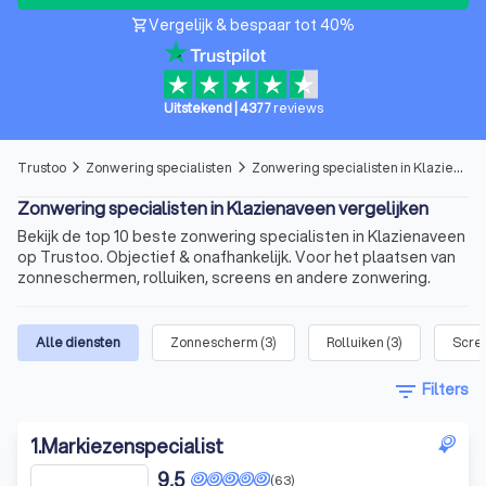
Vergelijk & bespaar tot 40%
shopping_cart
Uitstekend
|
4377
reviews
Trustoo
Zonwering specialisten
Zonwering specialisten in Klazienaveen
arrow_forward_ios
arrow_forward_ios
Zonwering specialisten in Klazienaveen vergelijken
Bekijk de top 10 beste zonwering specialisten in Klazienaveen
op Trustoo. Objectief & onafhankelijk. Voor het plaatsen van
zonneschermen, rolluiken, screens en andere zonwering.
Alle diensten
Zonnescherm
(
3
)
Rolluiken
(
3
)
Scre
filter_list
Filters
1
.
Markiezenspecialist
9,5
(63)