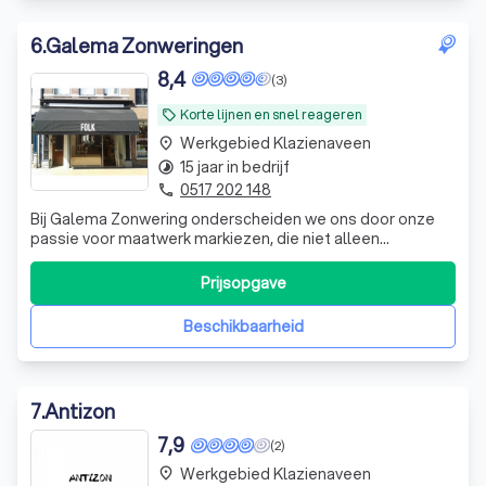
6
.
Galema Zonweringen
8,4
(3)
Korte lijnen en snel reageren
local_offer
Werkgebied Klazienaveen
place
15 jaar in bedrijf
timelapse
0517 202 148
phone
Bij Galema Zonwering onderscheiden we ons door onze
passie voor maatwerk markiezen, die niet alleen
functioneel zijn, maar ook een esthetische meerwaarde
bieden aan uw woning of bedrijfspand. Wij geloven dat elk
Prijsopgave
project uniek is en besteden daarom bijzondere aandacht
aan detail en afwerking. Met hoo
Beschikbaarheid
7
.
Antizon
7,9
(2)
Werkgebied Klazienaveen
place