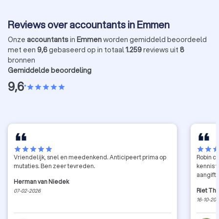
Reviews over accountants in Emmen
Onze
accountants
in
Emmen
worden gemiddeld beoordeeld
met een
9,6
gebaseerd op in totaal
1.259
reviews uit
8
bronnen
Gemiddelde beoordeling
9,6
•
star
star
star
star
star
star
star
star
star
star
star
star
sta
Vriendelijk, snel en meedenkend. Anticipeert prima op
Robin c
mutaties. Ben zeer tevreden.
kennis 
aangifte
Herman van Niedek
Riet Th
07-02-2026
16-10-20