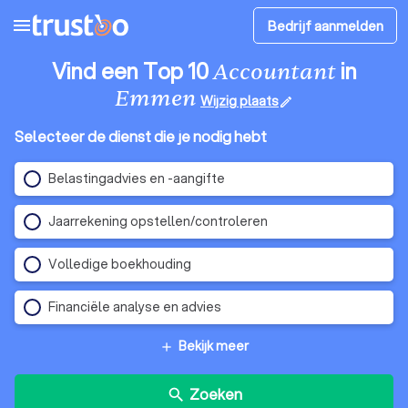
menu
Bedrijf aanmelden
Vind een Top 10
in
Accountant
Emmen
Wijzig plaats
edit
Selecteer de dienst die je nodig hebt
Belastingadvies en -aangifte
Jaarrekening opstellen/controleren
Volledige boekhouding
Financiële analyse en advies
Bekijk meer
add
Zoeken
search