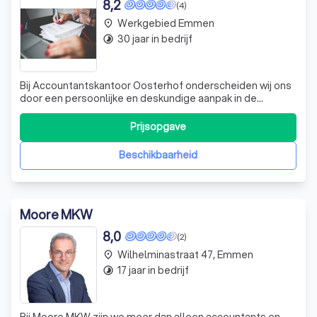
8,2
(4)
Werkgebied Emmen
place
30 jaar in bedrijf
timelapse
Bij Accountantskantoor Oosterhof onderscheiden wij ons
door een persoonlijke en deskundige aanpak in de
financiële dienstverlening. Wij richten ons op het MKB en
particulieren in de regio Groningen, waarbij wij niet alleen
Prijsopgave
uw financiële administratie verzorgen, maar ook
strategisch en belastingadvie
Beschikbaarheid
Moore MKW
8,0
(2)
Wilhelminastraat 47, Emmen
place
17 jaar in bedrijf
timelapse
Bij Moore MKW zijn we meer dan alleen accountants en