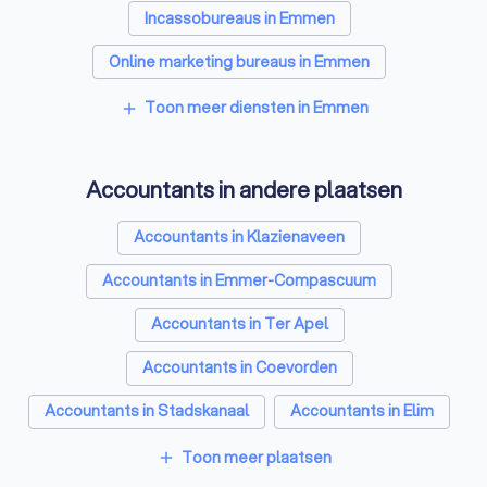
Incassobureaus in Emmen
Online marketing bureaus in Emmen
Tekstschrijvers in Emmen
Toon meer diensten in Emmen
add
Vertaalbureaus in Emmen
Accountants in andere plaatsen
SEO-specialisten in Emmen
Grafisch ontwerpers in Emmen
Accountants in Klazienaveen
Reclamebureaus in Emmen
Accountants in Emmer-Compascuum
Koffieautomaat leveranciers in Emmen
Accountants in Ter Apel
Accountants in Coevorden
Accountants in Stadskanaal
Accountants in Elim
Accountants in Beilen
Accountants in Hoogeveen
Toon meer plaatsen
add