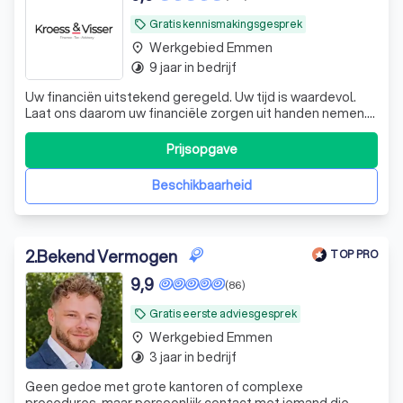
Gratis kennismakingsgesprek
local_offer
Werkgebied Emmen
place
9 jaar in bedrijf
timelapse
Uw financiën uitstekend geregeld. Uw tijd is waardevol.
Laat ons daarom uw financiële zorgen uit handen nemen.
De experts van KroessVisser beheren al uw financiële
processen van A tot Z, zodat u met een gerust hart kunt
Prijsopgave
ondernemen. KroessVisser | Finance - Tax - Advisory ☎️
Plan een GRATIS ADVIES
Beschikbaarheid
2
.
Bekend Vermogen
TOP PRO
9,9
(86)
Gratis eerste adviesgesprek
local_offer
Werkgebied Emmen
place
3 jaar in bedrijf
timelapse
Geen gedoe met grote kantoren of complexe
procedures, maar persoonlijk contact met iemand die