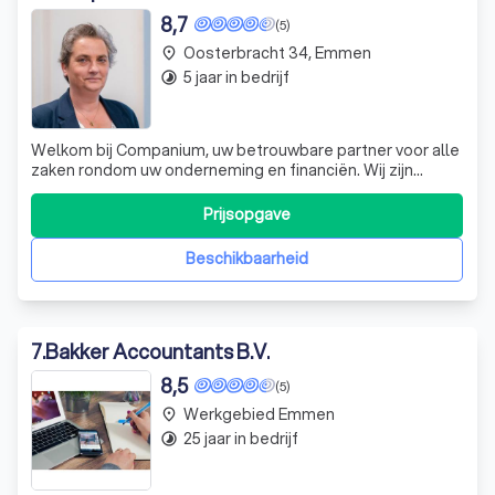
8,7
(5)
Oosterbracht 34, Emmen
place
5 jaar in bedrijf
timelapse
Welkom bij Companium, uw betrouwbare partner voor alle
zaken rondom uw onderneming en financiën. Wij zijn
gespecialiseerd in het verzorgen van rapportages,
adviezen, salarisverwerking en boekhouding, zodat u zich
Prijsopgave
volledig kunt richten op uw kernactiviteiten. Onze
kernwaarden zijn betrokkenheid, opre
Beschikbaarheid
7
.
Bakker Accountants B.V.
8,5
(5)
Werkgebied Emmen
place
25 jaar in bedrijf
timelapse