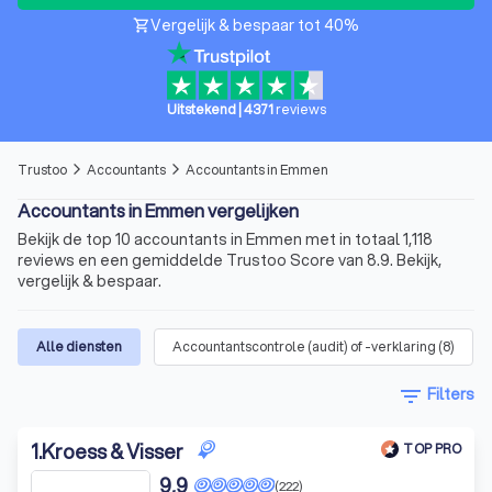
Vergelijk & bespaar tot 40%
shopping_cart
Uitstekend
|
4371
reviews
Trustoo
Accountants
Accountants in Emmen
arrow_forward_ios
arrow_forward_ios
Accountants in Emmen vergelijken
Bekijk de top 10 accountants in Emmen met in totaal 1,118
reviews en een gemiddelde Trustoo Score van 8.9. Bekijk,
vergelijk & bespaar.
Alle diensten
Accountantscontrole (audit) of -verklaring
(
8
)
filter_list
Filters
1
.
Kroess & Visser
TOP PRO
9,9
(222)