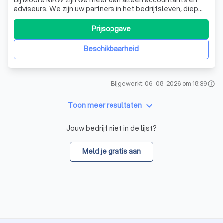
adviseurs. We zijn uw partners in het bedrijfsleven, diep
geworteld in de markt waarin u actief bent. We begrijpen
de uitdagingen waarmee u als ondernemer te maken krijgt
Prijsopgave
en we zijn er om u te helpen deze te overwinnen. We kijken
vooruit, anticipe
Beschikbaarheid
Bijgewerkt: 06-08-2026 om 18:39
info
keyboard_arrow_down
Toon meer resultaten
Jouw bedrijf niet in de lijst?
Meld je gratis aan