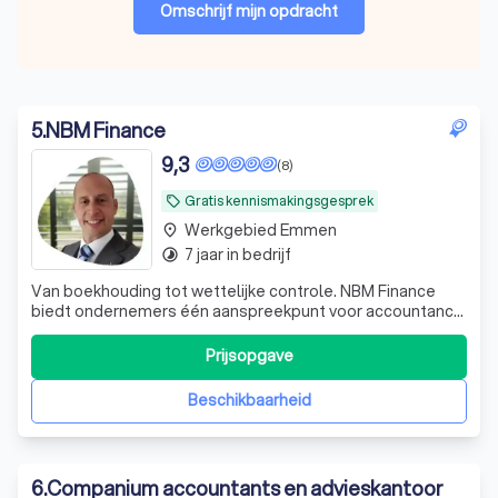
Omschrijf mijn opdracht
5
.
NBM Finance
9,3
(8)
Gratis kennismakingsgesprek
local_offer
Werkgebied Emmen
place
7 jaar in bedrijf
timelapse
Van boekhouding tot wettelijke controle. NBM Finance
biedt ondernemers één aanspreekpunt voor accountancy,
belastingadvies, audits en financieel advies.
Prijsopgave
Beschikbaarheid
6
.
Companium accountants en advieskantoor