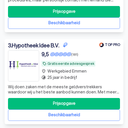
écht begrijpt wat jouw onderneming nodig heeft.
Prijsopgave
Beschikbaarheid
3
.
Hypotheek Idee B.V.
TOP PRO
9,5
(181)
Gratis eerste adviesgesprek
local_offer
Werkgebied Emmen
place
25 jaar in bedrijf
timelapse
Wij doen zaken met de meeste geldverstrekkers
waardoor wij u het beste aanbod kunnen doen. Met meer
dan 15 jaar ervaring bieden wij altijd een betrouwbaar
advies en een totaalpakket aan oplossingen.
Prijsopgave
Beschikbaarheid