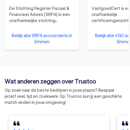
De Stichting Register Fiscaal &
VastgoedCert is e
Financieel Advies (SRFA) is een
onafhankelijk
onafhankelijke stichting
certificeringsinstit
opgericht door erkende
makelaars en taxate
opleiders en staat in contact
is deze organisatie
Bekijk alle SRFA accountants in
Bekijk alle VGC a
met brancheverenigingen en
de kwaliteit van
Emmen
Emme
onafhankelijke adviseurs uit het
vastgoedmakelaars
fiscale en financiële vakgebied.
waarborgen na het 
De SRFA verstrekt
de wettelijke beëdi
kwaliteitskeurmerken, gericht op
De rol van Vastgoe
bedrijven, zzp’ers en
ervoor te zorgen d
particulieren die op zoek zijn naar
professionals in de
Wat anderen zeggen over Trustoo
een fiscalist of financieel
vastgoedbranche a
professional.
bepaalde norm vol
Op zoek naar de beste bedrijven in jouw plaats? Bespaar
VastgoedCert heef
jezelf veel tijd en zoekwerk. Op Trustoo kun jij een geschikte
sterke focus op cer
match vinden in jouw omgeving!
regulering. Alle led
VastgoedCert moe
rigoureus examenp
doorstaan om te be