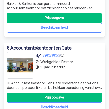
Bakker & Bakker is een gerenommeerd
accountantskantoor dat zich richt op het midden- en
kleinbedrijf. Onze dienstverlening is niet beperkt tot
bedrijven in de noordelijke regio van Nederland, dankzij de
Prijsopgave
hedendaagse elektronische gegevensuitwisseling. Wij
onderscheiden ons door onze expertise en jare
Beschikbaarheid
8
.
Accountantskantoor ten Cate
8,4
(2)
Werkgebied Emmen
place
15 jaar in bedrijf
timelapse
Bij Accountantskantoor Ten Cate onderscheiden wij ons
door een persoonlijke en betrokken benadering van al uw
fiscale en administratieve vraagstukken. Met meer dan 40
jaar ervaring in Emmen en omstreken, bieden wij u
Prijsopgave
deskundige ondersteuning op het gebied van
belastingaangifte, jaarrekeningen, salar
Beschikbaarheid