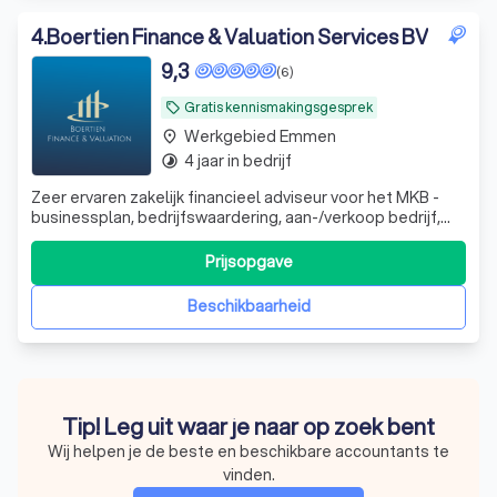
4
.
Boertien Finance & Valuation Services BV
9,3
(6)
Gratis kennismakingsgesprek
local_offer
Werkgebied Emmen
place
4 jaar in bedrijf
timelapse
Zeer ervaren zakelijk financieel adviseur voor het MKB -
businessplan, bedrijfswaardering, aan-/verkoop bedrijf,
werknemersparticipaties, financieel zwaar weer en whoa
trajecten. DGA advisering
Prijsopgave
Beschikbaarheid
Tip! Leg uit waar je naar op zoek bent
Wij helpen je de beste en beschikbare accountants te
vinden.