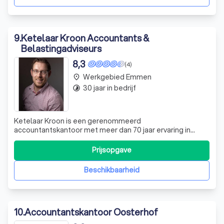
9
.
Ketelaar Kroon Accountants &
Belastingadviseurs
8,3
(4)
Werkgebied Emmen
place
30 jaar in bedrijf
timelapse
Ketelaar Kroon is een gerenommeerd
accountantskantoor met meer dan 70 jaar ervaring in
administratie, fiscale dienstverlening en
salarisverwerking. Als ondernemer zijn wij uw betrouwbare
Prijsopgave
partner, die u helpt bij het bijhouden van uw administratie
en het voldoen aan de eisen van de overheid. Wij onde
Beschikbaarheid
10
.
Accountantskantoor Oosterhof