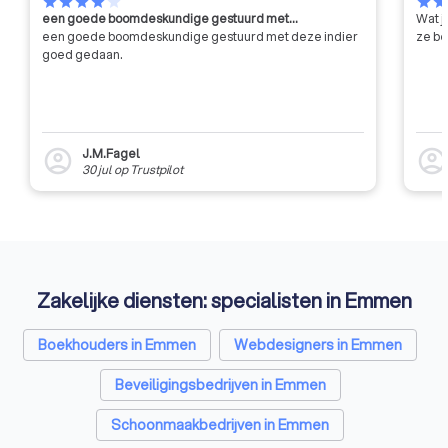
de nodige compete
star
star
star
star
star
star
sta
een goede boomdeskundige gestuurd met…
Wat j
bezitten. Daarnaas
een goede boomdeskundige gestuurd met deze indier
ze be
leden voortdurend 
goed gedaan.
vaardigheden bijwer
verplichte bijscholin
iemand tegenkomt
VastgoedCert-certif
je er zeker van zijn d
J.M.Fagel
account_circle
account_circl
maken hebt met e
30 jul
op
Trustpilot
gekwalificeerde e
professional in de
vastgoedbranche.
Zakelijke diensten: specialisten in Emmen
Boekhouders in Emmen
Webdesigners in Emmen
Beveiligingsbedrijven in Emmen
Schoonmaakbedrijven in Emmen