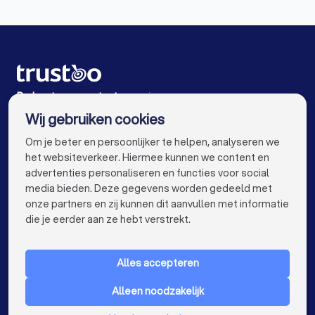
Accountants in Hardenberg
Accountants in Alteveer (GR)
Accountants in Amsterdam
Accountants in Rotterdam
De beste accountants voor jou
Wij gebruiken cookies
Accountants in Den Haag
Accountants in Utrecht
info@trustoo.nl
Om je beter en persoonlijker te helpen, analyseren we
Accountants in Eindhoven
Accountants in Tilburg
het websiteverkeer. Hiermee kunnen we content en
advertenties personaliseren en functies voor social
Accountants in Groningen
Accountants in Almere
media bieden. Deze gegevens worden gedeeld met
onze partners en zij kunnen dit aanvullen met informatie
Accountants in Breda
Accountants in Nijmegen
keyboard_arrow_down
VOOR PARTICULIEREN
die je eerder aan ze hebt verstrekt.
Accountants in Enschede
Accountants in Haarlem
keyboard_arrow_down
VOOR BEDRIJVEN
Accountants in Arnhem
Alles accepteren
keyboard_arrow_down
OVER TRUSTOO
Accountants in Amersfoort
Alleen noodzakelijk
LAND
Nederland