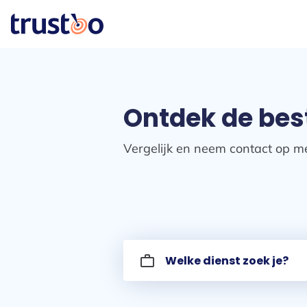
Ontdek de best
Vergelijk en neem contact op me
work_outline