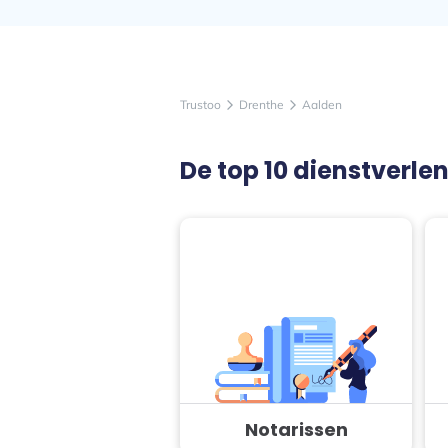
Trustoo
Drenthe
Aalden
arrow_forward_ios
arrow_forward_ios
De top 10 dienstverle
Notarissen