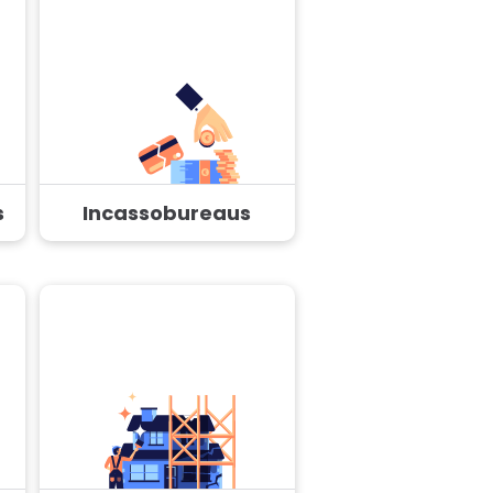
s
Incassobureaus