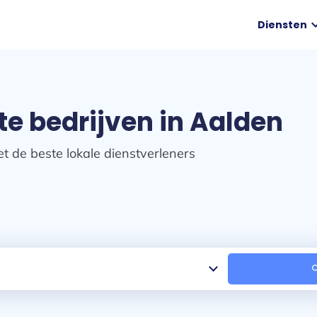
expand
Diensten
e bedrijven in Aalden
t de beste lokale dienstverleners
sea