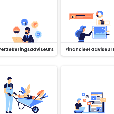
Verzekeringsadviseurs
Financieel adviseur