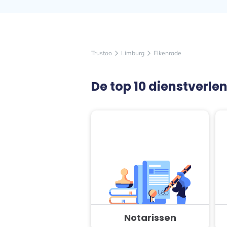
Trustoo
Limburg
Elkenrade
arrow_forward_ios
arrow_forward_ios
De top 10 dienstverle
Notarissen