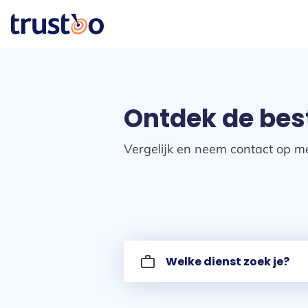
Ontdek de best
Vergelijk en neem contact op me
work_outline