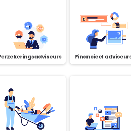
Verzekeringsadviseurs
Financieel adviseur