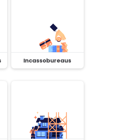
s
Incassobureaus