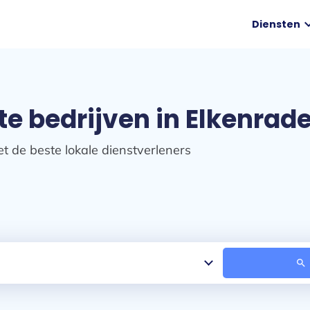
expand
Diensten
e bedrijven in Elkenrad
t de beste lokale dienstverleners
search