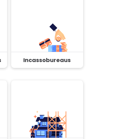
s
Incassobureaus