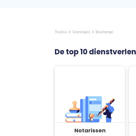
Trustoo
Groningen
Bourtange
arrow_forward_ios
arrow_forward_ios
De top 10 dienstverle
Notarissen