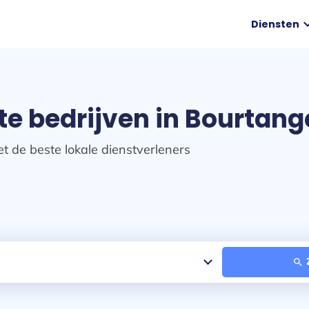
expand
Diensten
te bedrijven in Bourtang
t de beste lokale dienstverleners
search