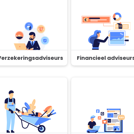
Verzekeringsadviseurs
Financieel adviseur